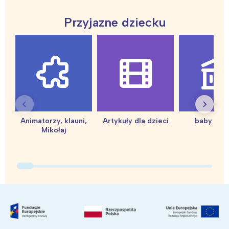
Przyjazne dziecku
Interesują mnie wydarzenia z
tego regionu:
Animatorzy, klauni,
Artykuły dla dzieci
baby sho
Mikołaj
Warszawa
Śląsk
Łódź
Kraków
Trójmiasto
Południe
Poznań
Północ
Wrocław
Wszystkie