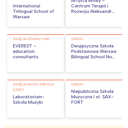
Artysta Mowy –
International
Centrum Terapii i
Trilingual School of
Rozwoju Aleksandra
Warsaw
Jastrzębowska-
Jasińska
ZAJĘCIA EDUKACYJNE
SZKOŁY
EVEREST –
Dwujęzyczna Szkoła
education
Podstawowa Warsaw
consultants
Bilingual School No
77
ZAJĘCIA MUZYCZNE DLA
SZKOŁY
DZIECI
Niepubliczna Szkoła
Laboratorium-
Muzyczna I st. SAX-
Szkoła Muzyki
FORT