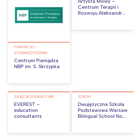
Artysta Mowy –
Centrum Terapii i
Rozwoju Aleksandra
Jastrzębowska-
Jasińska
FUNDACJE I
STOWARZYSZENIA
Centrum Pieniądza
NBP im. S. Skrzypka
ZAJĘCIA EDUKACYJNE
SZKOŁY
EVEREST –
Dwujęzyczna Szkoła
education
Podstawowa Warsaw
consultants
Bilingual School No
77