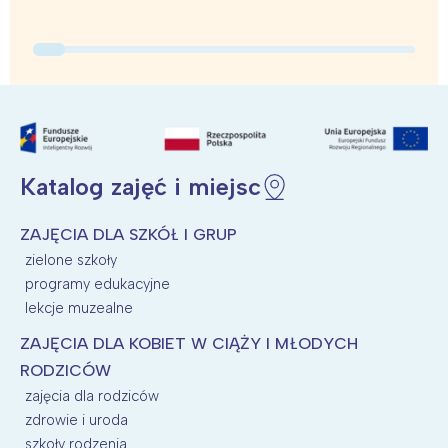
Trójmiasto
Południe
Poznań
Północ
Wrocław
Wszystkie
Wybieram
Katalog zajęć i miejsc
ZAJĘCIA DLA SZKÓŁ I GRUP
zielone szkoły
programy edukacyjne
lekcje muzealne
ZAJĘCIA DLA KOBIET W CIĄŻY I MŁODYCH
RODZICÓW
zajęcia dla rodziców
zdrowie i uroda
szkoły rodzenia