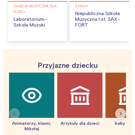
ZAJĘCIA MUZYCZNE DLA
SZKOŁY
DZIECI
Niepubliczna Szkoła
Laboratorium-
Muzyczna I st. SAX-
Szkoła Muzyki
FORT
Przyjazne dziecku
Interesują mnie wydarzenia z
tego regionu:
Warszawa
Śląsk
Animatorzy, klauni,
Artykuły dla dzieci
baby sho
Łódź
Kraków
Mikołaj