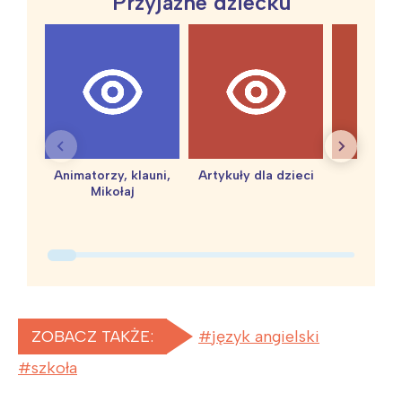
Przyjazne dziecku
Animatorzy, klauni,
Artykuły dla dzieci
baby 
Mikołaj
ZOBACZ TAKŻE:
język angielski
szkoła