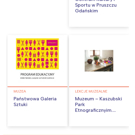
Sportu w Pruszczu
Gdańskim
MUZEA
LEKCJE MUZEALNE
Państwowa Galeria
Muzeum – Kaszubski
Sztuki
Park
Etnograficznyim.
Teodory i Izydora
Gulgowskichwe
Wdzydzach
Interesują mnie wydarzenia z
Kiszewskich