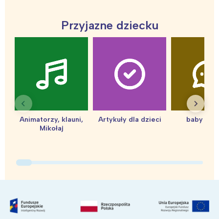
tego regionu:
Przyjazne dziecku
Warszawa
Śląsk
Łódź
Kraków
Trójmiasto
Południe
Poznań
Północ
Wrocław
Wszystkie
Animatorzy, klauni,
Artykuły dla dzieci
baby sho
Wybieram
Mikołaj