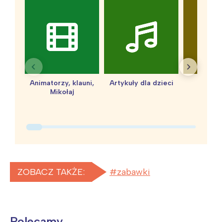
Animatorzy, klauni,
Artykuły dla dzieci
baby 
Mikołaj
ZOBACZ TAKŻE:
zabawki
Polecamy