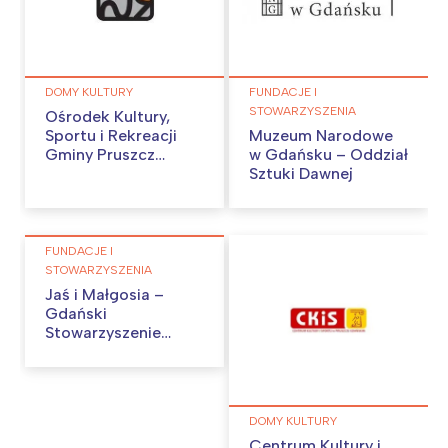
DOMY KULTURY
FUNDACJE I
STOWARZYSZENIA
Ośrodek Kultury,
Sportu i Rekreacji
Muzeum Narodowe
Gminy Pruszcz
w Gdańsku – Oddział
Gdański z siedzibą w
Sztuki Dawnej
Cieplewie
FUNDACJE I
STOWARZYSZENIA
Jaś i Małgosia –
Gdański
Stowarzyszenie
Przyjaciół
Muzykujących Dzieci
DOMY KULTURY
Centrum Kultury i