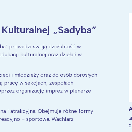
 Kulturalnej „Sadyba”
ia i jej płatki
Pszczoła i kwitnący ul
yba” prowadzi swoją działalność w
dukacji kulturalnej oraz działań w
ieci i młodzieży oraz do osób dorosłych
ną pracę w sekcjach, zespołach
poprzez organizację imprez w plenerze
A
a i atrakcyjna. Obejmuje różne formy
u
kreacyjno – sportowe. Wachlarz
0