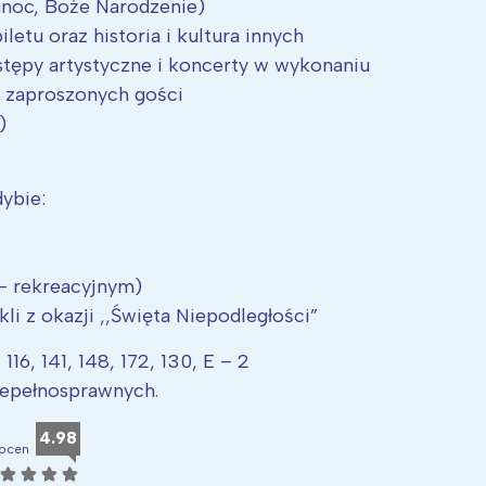
kanoc, Boże Narodzenie)
letu oraz historia i kultura innych
stępy artystyczne i koncerty w wykonaniu
z zaproszonych gości
)
dybie:
– rekreacyjnym)
li z okazji ,,Święta Niepodległości”
Interesują mnie wydarzenia z tego regionu
116, 141, 148, 172, 130, E – 2
iepełnosprawnych.
arszawa
Śląsk
4.98
ocen
ódź
Kraków
☆
☆
☆
☆