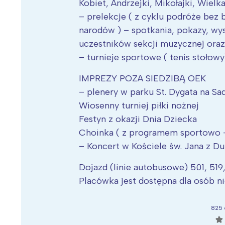
Kobiet, Andrzejki, Mikołajki, Wiel
– prelekcje ( z cyklu podróże bez bi
narodów ) – spotkania, pokazy, wy
uczestników sekcji muzycznej ora
– turnieje sportowe ( tenis stołowy
IMPREZY POZA SIEDZIBĄ OEK
– plenery w parku St. Dygata na Sa
Wiosenny turniej piłki nożnej
Festyn z okazji Dnia Dziecka
Choinka ( z programem sportowo 
– Koncert w Kościele św. Jana z Duk
Dojazd (linie autobusowe) 501, 519, 
Placówka jest dostępna dla osób n
W
825 
Ł
☆