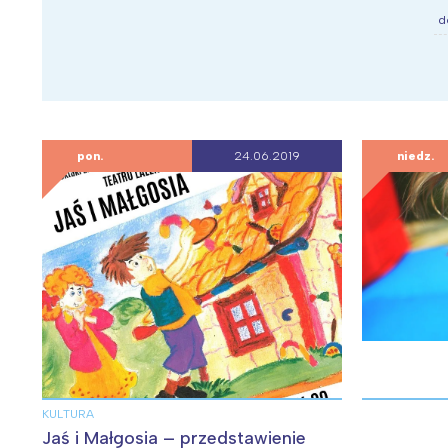
T
d
P
W
pon.
24.06.2019
niedz.
KULTURA
Jaś i Małgosia – przedstawienie