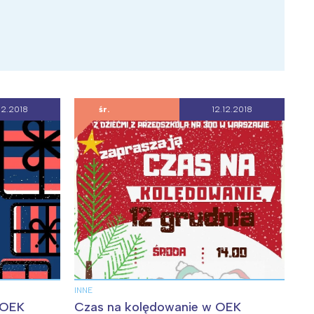
12.2018
śr.
12.12.2018
INNE
 OEK
Czas na kolędowanie w OEK