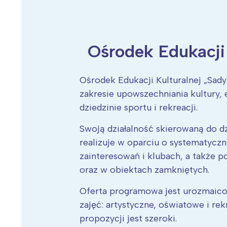
Ośrodek Edukacji
Wiosenny koncert ptaków na płocie
Kwitnąca wiśn
Ośrodek Edukacji Kulturalnej „Sad
zakresie upowszechniania kultury, e
dziedzinie sportu i rekreacji.
Swoją działalność skierowaną do dz
realizuje w oparciu o systematycz
zainteresowań i klubach, a także 
oraz w obiektach zamkniętych.
Oferta programowa jest urozmaicon
zajęć: artystyczne, oświatowe i re
propozycji jest szeroki.