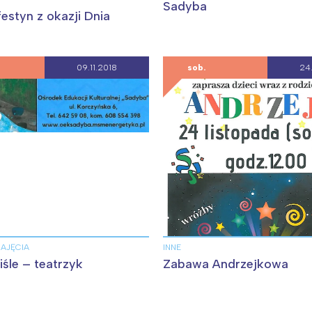
Sadyba
estyn z okazji Dnia
09.11.2018
sob.
24.
ZAJĘCIA
INNE
śle – teatrzyk
Zabawa Andrzejkowa