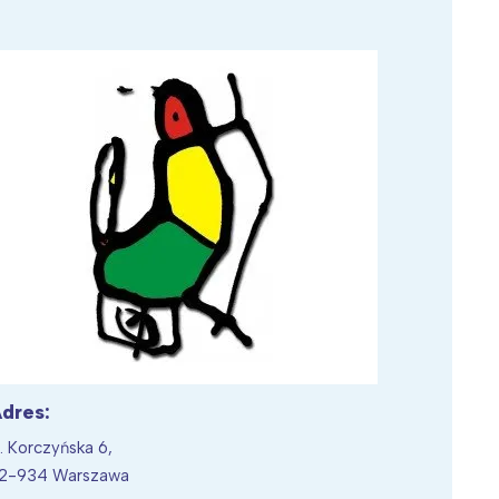
Wiewiórka na kwitnącym polu
dres:
l. Korczyńska 6,
2-934 Warszawa