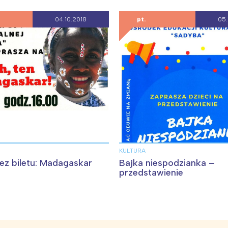
04.10.2018
pt.
05.
KULTURA
ez biletu: Madagaskar
Bajka niespodzianka –
przedstawienie