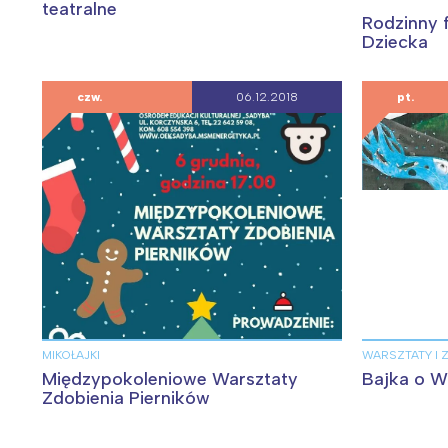
teatralne
Rodzinny f
Dziecka
czw.
06.12.2018
pt.
MIKOŁAJKI
WARSZTATY I 
Międzypokoleniowe Warsztaty
Bajka o Wi
Zdobienia Pierników