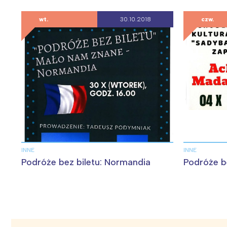
wt.
30.10.2018
czw.
INNE
INNE
Podróże bez biletu: Normandia
Podróże b