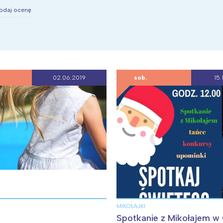
rójmiasto
Południe
odaj ocenę
oznań
Północ
rocław
Wszystkie
Wybieram
02.06.2019
sob.
15.
MIKOŁAJKI
Spotkanie z Mikołajem w