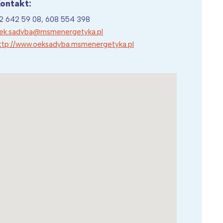
ontakt:
2 642 59 08, 608 554 398
ek.sadyba@msmenergetyka.pl
ttp://www.oeksadyba.msmenergetyka.pl