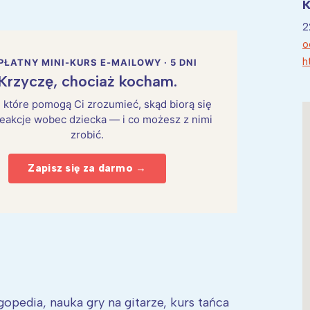
K
2
o
h
PŁATNY MINI-KURS E-MAILOWY · 5 DNI
Krzyczę, chociaż kocham.
i, które pomogą Ci zrozumieć, skąd biorą się
eakcje wobec dziecka — i co możesz z nimi
zrobić.
Zapisz się za darmo →
opedia, nauka gry na gitarze, kurs tańca