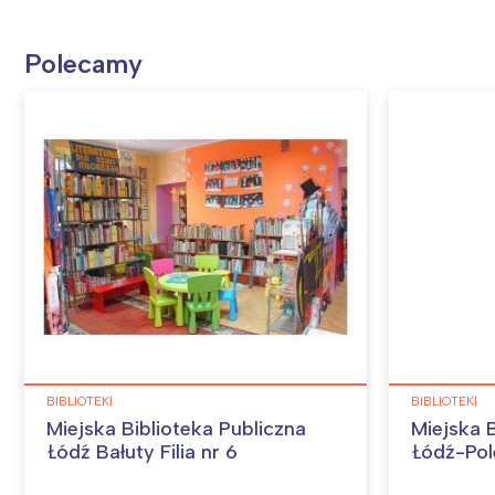
Polecamy
W
Ł
T
P
W
BIBLIOTEKI
BIBLIOTEKI
Miejska Biblioteka Publiczna
Miejska B
Łódź Bałuty Filia nr 6
Łódź-Pole