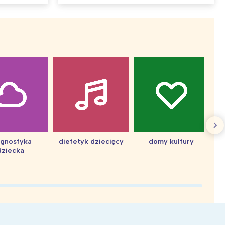
agnostyka
dietetyk dziecięcy
domy kultury
dziecka
d