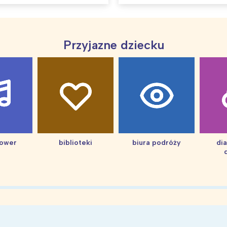
Przyjazne dziecku
hower
biblioteki
biura podróży
di