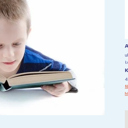
ia i jej płatki
Pszczoła i kwitnący ul
A
u
Ł
K
4
f
h