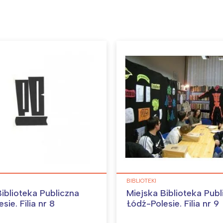
Interesują mnie wydarzenia z tego regionu
arszawa
Śląsk
ódź
Kraków
rójmiasto
Południe
oznań
Północ
rocław
Wszystkie
BIBLIOTEKI
Wybieram
iblioteka Publiczna
Miejska Biblioteka Publ
sie. Filia nr 8
Łódź-Polesie. Filia nr 9