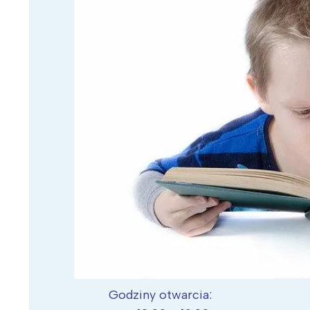
Wiosenny koncert ptaków na płocie
Kwitnąca wiśn
Godziny otwarcia: