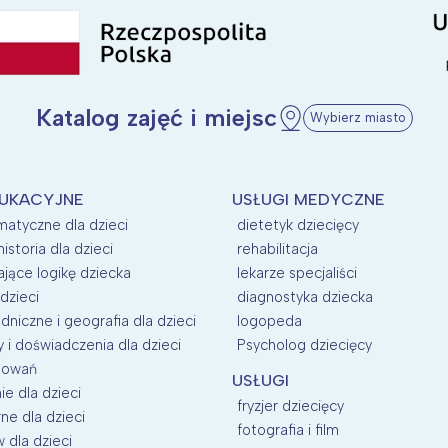
Katalog zajęć i miejsc
Wybierz miasto
DUKACYJNE
USŁUGI MEDYCZNE
matyczne dla dzieci
dietetyk dziecięcy
historia dla dzieci
rehabilitacja
ające logikę dziecka
lekarze specjaliści
dzieci
diagnostyka dziecka
dniczne i geografia dla dzieci
logopeda
i doświadczenia dla dzieci
Psycholog dziecięcy
esowań
USŁUGI
e dla dzieci
fryzjer dziecięcy
rne dla dzieci
fotografia i film
 dla dzieci