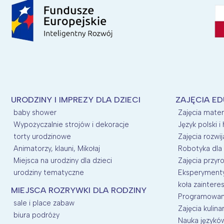
URODZINY I IMPREZY DLA DZIECI
ZAJĘCIA E
baby shower
Zajęcia mate
Wypożyczalnie strojów i dekoracje
Język polski i 
torty urodzinowe
Zajęcia rozwij
Animatorzy, klauni, Mikołaj
Robotyka dla 
Miejsca na urodziny dla dzieci
Zajęcia przyro
urodziny tematyczne
Eksperymenty 
koła zainter
MIEJSCA ROZRYWKI DLA RODZINY
Programowani
sale i place zabaw
Zajęcia kulina
biura podróży
Nauka języków