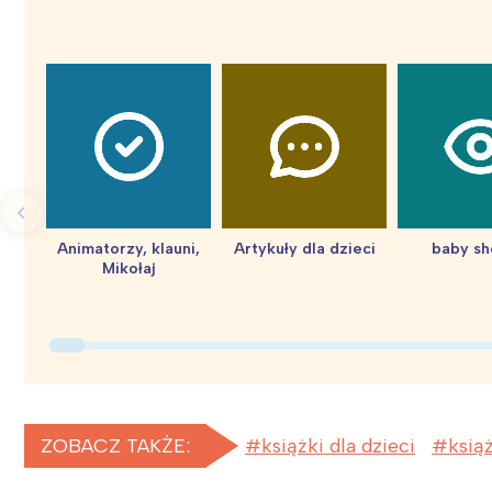
Animatorzy, klauni,
Artykuły dla dzieci
baby s
Mikołaj
ZOBACZ TAKŻE:
książki dla dzieci
ksią