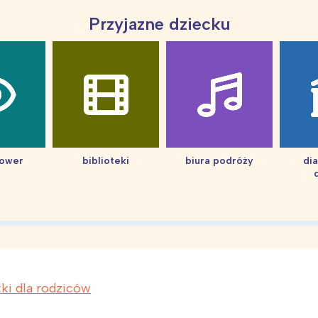
Przyjazne dziecku
hower
biblioteki
biura podróży
di
żki dla rodziców