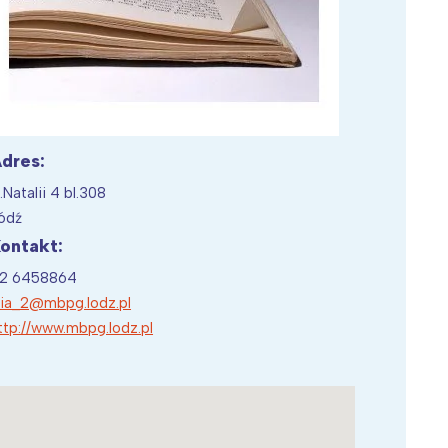
Wiewiórka na kwitnącym polu
dres:
l.Natalii 4 bl.308
ódź
ontakt:
2 6458864
ilia_2@mbpg.lodz.pl
ttp://www.mbpg.lodz.pl