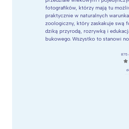
przedziale wiekowym i pojedynczych
fotografików, którzy mają tu możl
praktycznie w naturalnych warunk
zoologiczny, który zaskakuje swą 
dziką przyrodą, rozrywką i edukac
bukowego. Wszystko to stanowi no
875 
☆
d