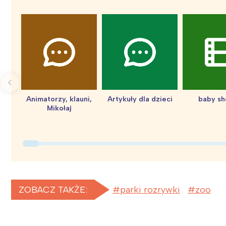
Animatorzy, klauni,
Artykuły dla dzieci
baby s
Mikołaj
ZOBACZ TAKŻE:
parki rozrywki
zoo
W
Ł