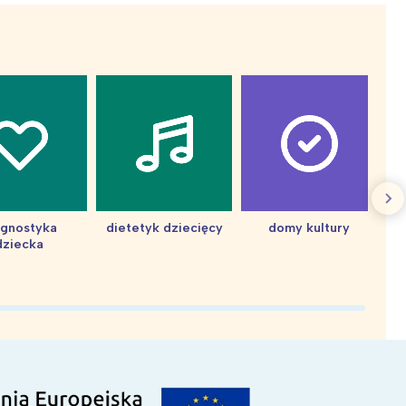
agnostyka
dietetyk dziecięcy
domy kultury
dziecka
d