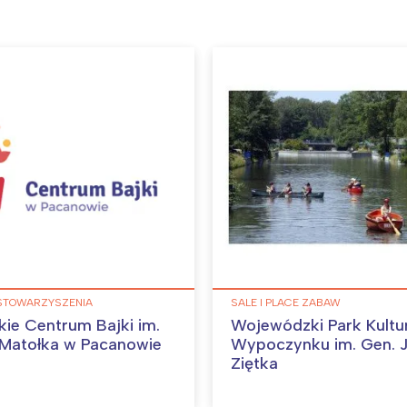
rójmiasto
Południe
oznań
Północ
rocław
Wszystkie
Wybieram
 STOWARZYSZENIA
SALE I PLACE ZABAW
kie Centrum Bajki im.
Wojewódzki Park Kultur
 Matołka w Pacanowie
Wypoczynku im. Gen. Jerzego
Ziętka