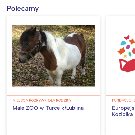
T
Polecamy
P
W
MIEJSCA ROZRYWKI DLA RODZINY
FUNDACJE I
Małe ZOO w Turce k/Lublina
Europejs
Koziołka