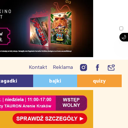
Kontakt
Reklama
PRZEPISY
AGADKI
QUIZY
zagadki
bajki
quizy
Lody
giczne
Geograficzne
Śmieszne przepisy
ukacyjne
O zwierzętach
Ciasta i ciasteczka
mieszne
O bajkach
Desery dla dzieci
zwierzętach
Z lektur
Coś do picia
a dzieci 10-12 lat
Dla przedszkolaków
uiz wiedzy ogólnej dla
Wiosna – quiz
zobacz więcej
zobacz więcej