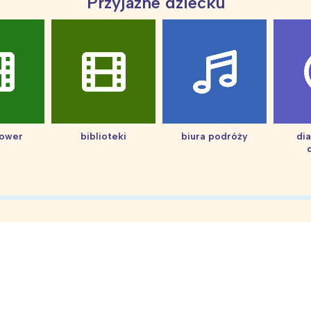
Przyjazne dziecku
hower
biblioteki
biura podróży
di
Interesują mnie wydarzenia z tego regionu
arszawa
Śląsk
ódź
Kraków