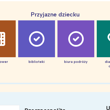
Przyjazne dziecku
hower
biblioteki
biura podróży
di