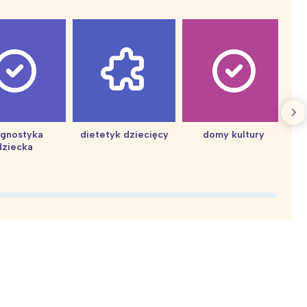
agnostyka
dietetyk dziecięcy
domy kultury
dziecka
d
: