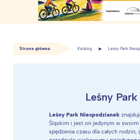
Wiersze o wiośnie
Proste zagadki dla
Tradycje i święta
Porady diete
najpiękniejszych w
Scenariusze
Sport, zabaw
Urodziny dziecka
Strona główna
Katalog
Leśny Park Nies
Leśny Park
Wiosenny koncert ptaków na płocie
Kwitnąca wiśn
Leśny Park Niespodzianek
znajdu
Śląskim i jest on jedynym w swoim
spędzenia czasu dla całych rodzin