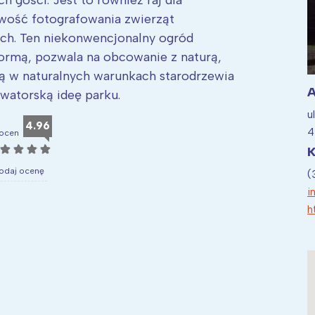
 gości. Jest to również raj dla
iwość fotografowania zwierząt
ach. Ten niekonwencjonalny ogród
formą, pozwala na obcowanie z naturą,
ją w naturalnych warunkach starodrzewia
A
watorską ideę parku.
u
4.96
4
ocen
☆
☆
☆
☆
K
odaj ocenę
(
i
h