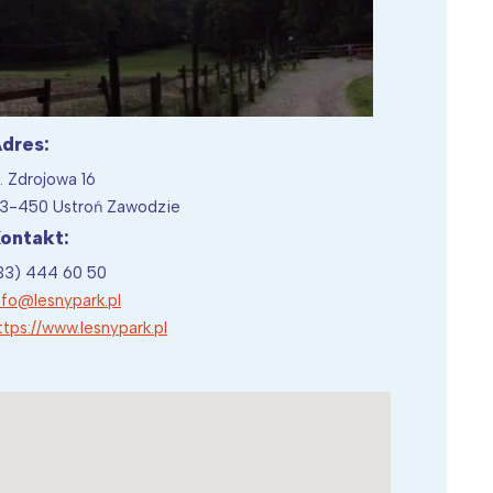
dres:
l. Zdrojowa 16
3-450 Ustroń Zawodzie
ontakt:
33) 444 60 50
nfo@lesnypark.pl
ttps://www.lesnypark.pl