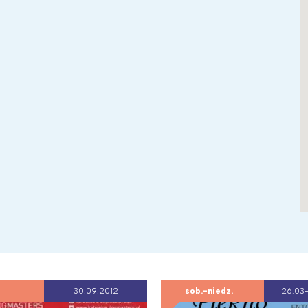
30.09.2012
sob.-niedz.
26.03-