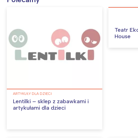
T
P
W
Teatr Ek
House
ARTYKUŁY DLA DZIECI
Lentilki – sklep z zabawkami i
artykułami dla dzieci