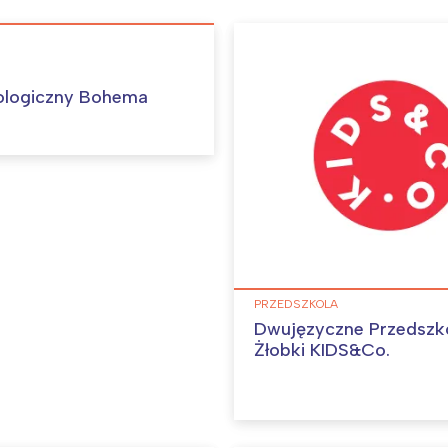
rójmiasto
Południe
oznań
Północ
rocław
Wszystkie
ologiczny Bohema
Wybieram
PRZEDSZKOLA
Dwujęzyczne Przedszko
Żłobki KIDS&Co.