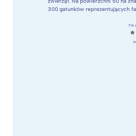
zwierząt. Na powierzchni 50 ha zna
300 gatunków reprezentujących fa
714 
☆
Wiosenny koncert ptaków na płocie
Kwitnąca wiśn
d