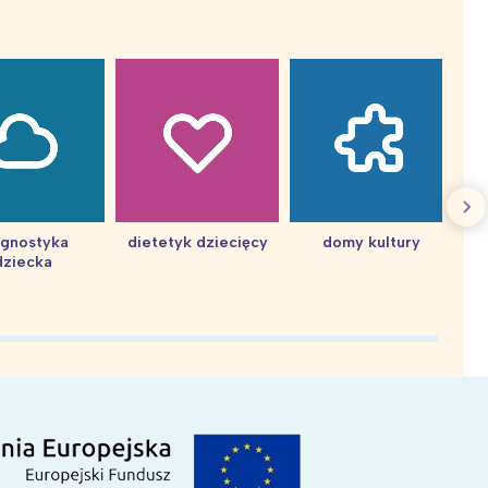
agnostyka
dietetyk dziecięcy
domy kultury
dziecka
d