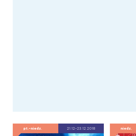
pt.-niedz.
21.12-23.12.2018
niedz.