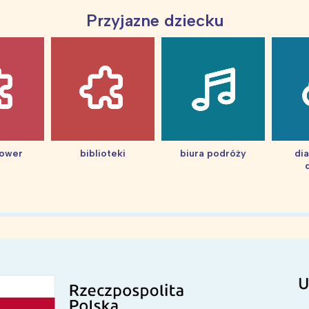
Przyjazne dziecku
hower
biblioteki
biura podróży
di