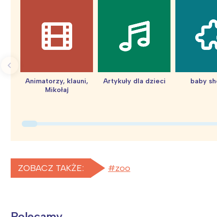
Animatorzy, klauni,
Artykuły dla dzieci
baby s
Mikołaj
ZOBACZ TAKŻE:
zoo
W
Ł
Polecamy