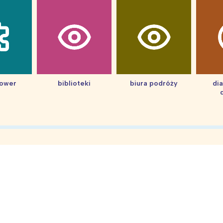
hower
biblioteki
biura podróży
di
Interesują mnie wydarzenia z tego regionu
arszawa
Śląsk
ódź
Kraków