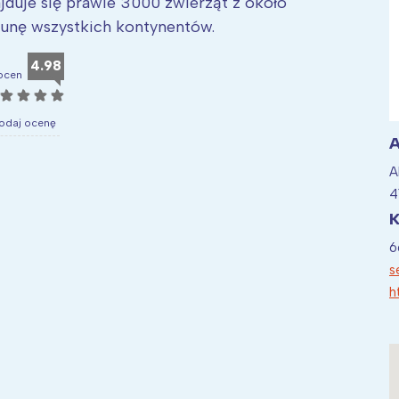
jduje się prawie 3000 zwierząt z około
unę wszystkich kontynentów.
4.98
ocen
☆
☆
☆
☆
ia i jej płatki
Pszczoła i kwitnący ul
odaj ocenę
A
A
4
K
6
s
h