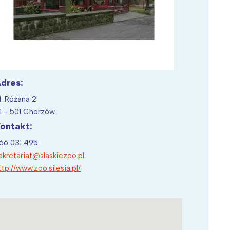
Wiewiórka na kwitnącym polu
dres:
l. Różana 2
1 - 501 Chorzów
ontakt:
66 031 495
ekretariat@slaskiezoo.pl
ttp://www.zoo.silesia.pl/