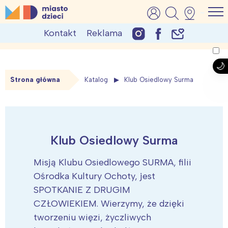
Skip
MiastoDzieci.pl
atrakcje dla dzieci, wydarzenia, imprezy rodzinne
to
Kontakt
Reklama
content
Strona główna
Katalog
Klub Osiedlowy Surma
Klub Osiedlowy Surma
Misją Klubu Osiedlowego SURMA, filii
Ośrodka Kultury Ochoty, jest
SPOTKANIE Z DRUGIM
CZŁOWIEKIEM. Wierzymy, że dzięki
tworzeniu więzi, życzliwych