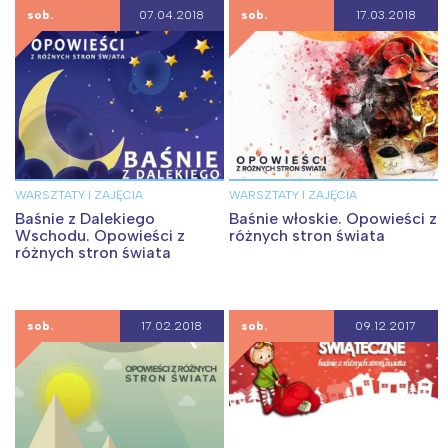
sob.
07.04.2018
sob.
17.03.2018
WARSZTATY I ZAJĘCIA
WARSZTATY I ZAJĘCIA
Baśnie z Dalekiego
Baśnie włoskie. Opowieści z
Wschodu. Opowieści z
różnych stron świata
różnych stron świata
sob.
17.02.2018
sob.
09.12.2017