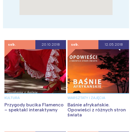
sob.
20.10.2018
sob.
12.05.2018
KULTURA
WARSZTATY I ZAJĘCIA
Przygody bucika Flamenco
Baśnie afrykańskie.
– spektakl interaktywny
Opowieści z różnych stron
świata