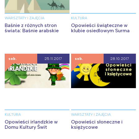
WARSZTATY I ZAJĘCIA
KULTURA
Baśnie z różnych stron
Opowieści świąteczne w
świata: Baśnie arabskie
klubie osiedlowym Surma
sob.
25.11.2017
sob.
28.10.2017
KULTURA
WARSZTATY I ZAJĘCIA
Opowieści irlandzkie w
Opowieści słoneczne i
Domu Kultury Świt
księżycowe