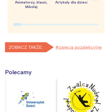
Warszawa
Śląsk
Animatorzy, klauni,
Artykuły dla dzieci
baby 
Mikołaj
Łódź
Kraków
Trójmiasto
Południe
Poznań
Północ
Wrocław
Wszystkie
Wybieram
ZOBACZ TAKŻE:
zajęcia pozalekcyjne
Polecamy