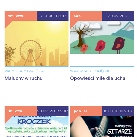
wt.-czw.
17.10-30.11.2017
sob.
30.09.2017
WARSZTATY I ZAJĘCIA
WARSZTATY I ZAJĘCIA
Maluchy w ruchu
Opowieści miłe dla ucha
śr.-czw.
20.09-21.09.2017
pon.-śr.
18.09-18.10.2017