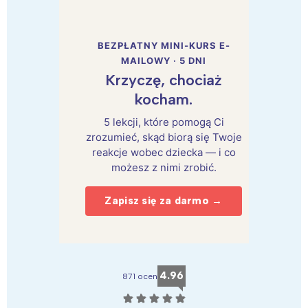
BEZPŁATNY MINI-KURS E-
MAILOWY · 5 DNI
Krzyczę, chociaż
kocham.
5 lekcji, które pomogą Ci
zrozumieć, skąd biorą się Twoje
reakcje wobec dziecka — i co
możesz z nimi zrobić.
Zapisz się za darmo →
4.96
871 ocen
☆
☆
☆
☆
☆