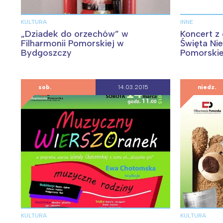
KULTURA
INNE
„Dziadek do orzechów” w
Koncert z
Filharmonii Pomorskiej w
Święta Nie
Bydgoszczy
Pomorskie
sob.
14.03.2015
niedz.
W
Ł
KULTURA
KULTURA