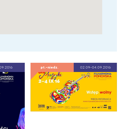
09.2016
pt.-niedz.
02.09-04.09.2016