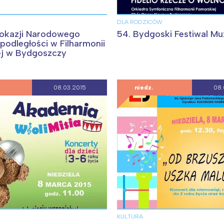
DLA RODZICÓW
 okazji Narodowego
54. Bydgoski Festiwal M
podległości w Filharmonii
j w Bydgoszczy
08.03.2015
niedz.
08.
Interesują mnie wydarzenia z tego regionu
arszawa
Śląsk
ódź
Kraków
KULTURA