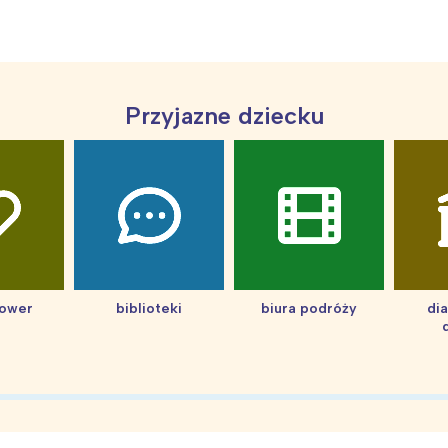
Przyjazne dziecku
hower
biblioteki
biura podróży
di