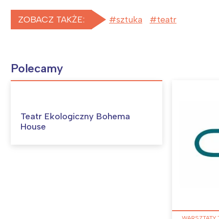
ZOBACZ TAKŻE:
sztuka
teatr
Polecamy
Teatr Ekologiczny Bohema
House
WARSZTATY 