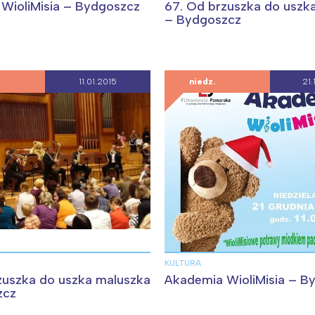
rójmiasto
Południe
WioliMisia – Bydgoszcz
67. Od brzuszka do uszk
– Bydgoszcz
oznań
Północ
rocław
Wszystkie
11.01.2015
niedz.
21.
Wybieram
KULTURA
zuszka do uszka maluszka
Akademia WioliMisia – B
zcz