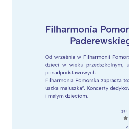
Filharmonia Pomor
Wiosenny koncert ptaków na płocie
Kwitnąca wiśn
Paderewskie
Od września w Filharmonii Pomors
dzieci w wieku przedszkolnym, 
ponadpodstawowych.
Filharmonia Pomorska zaprasza te
uszka maluszka”. Koncerty dedyk
i małym dzieciom.
394 
☆
d