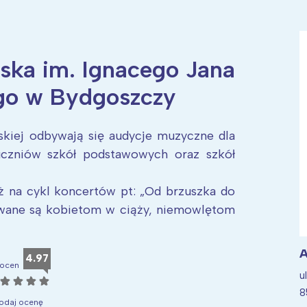
ska im. Ignacego Jana
ia i jej płatki
Pszczoła i kwitnący ul
go w Bydgoszczy
kiej odbywają się audycje muzyczne dla
uczniów szkół podstawowych oraz szkół
ż na cykl koncertów pt: „Od brzuszka do
owane są kobietom w ciąży, niemowlętom
A
4.97
ocen
u
☆
☆
☆
☆
8
odaj ocenę