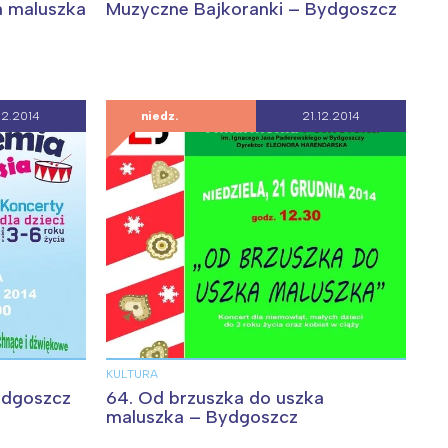
a maluszka
Muzyczne Bajkoranki – Bydgoszcz
12.2014
niedz.
21.12.2014
KULTURA
ydgoszcz
64. Od brzuszka do uszka
maluszka – Bydgoszcz