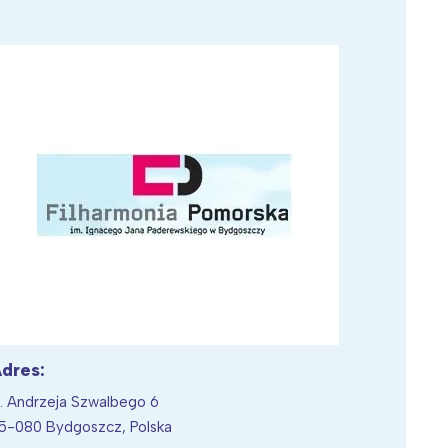
Wiewiórka na kwitnącym polu
dres:
l. Andrzeja Szwalbego 6
5-080 Bydgoszcz, Polska