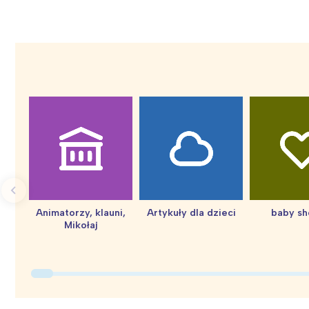
Animatorzy, klauni,
Artykuły dla dzieci
baby s
Mikołaj