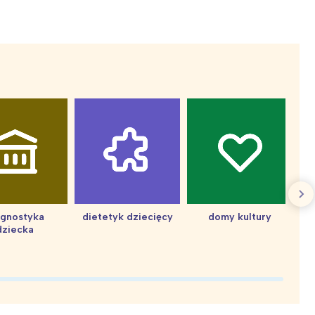
agnostyka
dietetyk dziecięcy
domy kultury
dziecka
d