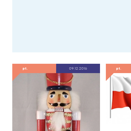
pt.
09.12.2016
pt.