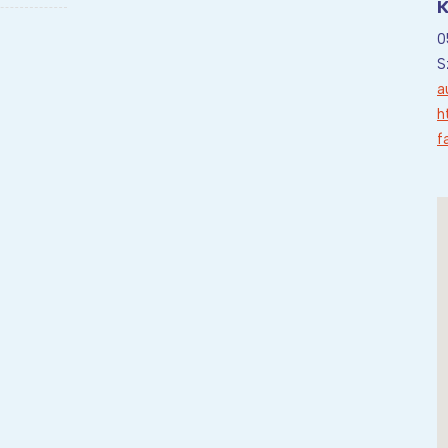
K
0
S
a
h
f