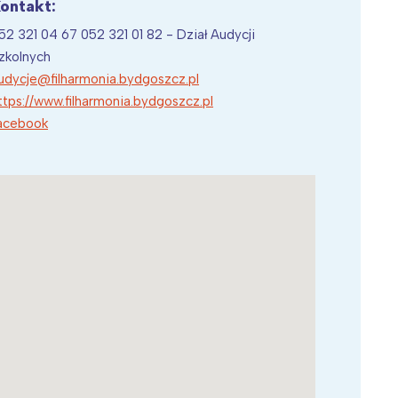
ontakt:
52 321 04 67 052 321 01 82 - Dział Audycji
zkolnych
udycje@filharmonia.bydgoszcz.pl
ttps://www.filharmonia.bydgoszcz.pl
acebook