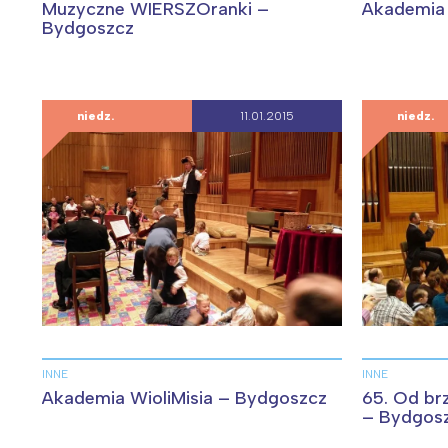
T
Muzyczne WIERSZOranki –
Akademia 
Bydgoszcz
P
W
niedz.
11.01.2015
niedz.
INNE
INNE
Akademia WioliMisia – Bydgoszcz
65. Od br
– Bydgos