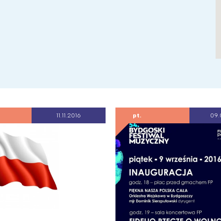
11.11.2016
pt.
09.