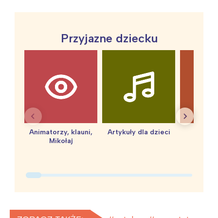
Przyjazne dziecku
Interesują mnie wydarzenia z
Animatorzy, klauni,
Artykuły dla dzieci
baby 
Mikołaj
tego regionu:
Warszawa
Śląsk
Łódź
Kraków
Trójmiasto
Południe
Poznań
Północ