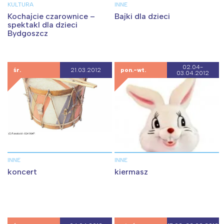
KULTURA
INNE
Kochajcie czarownice –
Bajki dla dzieci
spektakl dla dzieci
Bydgoszcz
02.04-
śr.
21.03.2012
pon.-wt.
03.04.2012
INNE
INNE
koncert
kiermasz