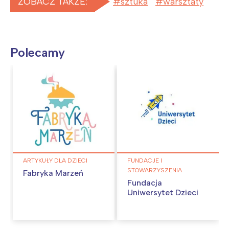
ZOBACZ TAKŻE:
sztuka
warsztaty
Wrocław
Wszystkie
Wybieram
Polecamy
ARTYKUŁY DLA DZIECI
FUNDACJE I
STOWARZYSZENIA
Fabryka Marzeń
Fundacja
Uniwersytet Dzieci