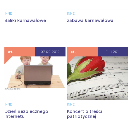
INNE
INNE
Baliki karnawałowe
zabawa karnawałowa
wt.
07.02.2012
pt.
11.11.2011
INNE
INNE
Dzień Bezpiecznego
Koncert o treści
Internetu
patriotycznej