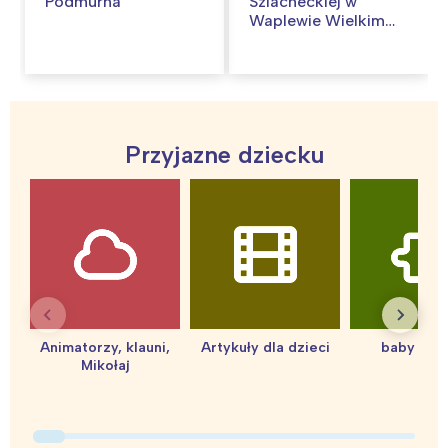
Podmurna
Szlacheckiej w
Waplewie Wielkim
oddział Muzeum
Narodowego w
Gdańśku
Przyjazne dziecku
Animatorzy, klauni,
Artykuły dla dzieci
baby sho
Mikołaj