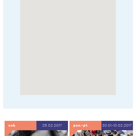
sob.
25.02.2017
pon.-pt.
30.01-10.02.2017