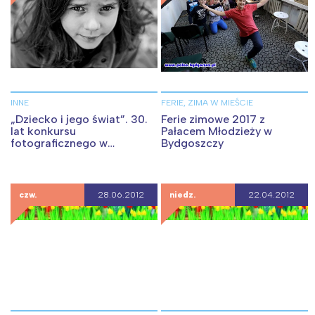
INNE
FERIE, ZIMA W MIEŚCIE
„Dziecko i jego świat”. 30.
Ferie zimowe 2017 z
lat konkursu
Pałacem Młodzieży w
fotograficznego w
Bydgoszczy
Bydgoszczy
czw.
28.06.2012
niedz.
22.04.2012