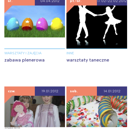
śr.
04.04.2012
pt.-śr.
17.02-22.02.2012
WARSZTATY I ZAJĘCIA
INNE
zabawa plenerowa
warsztaty taneczne
czw.
19.01.2012
sob.
14.01.2012