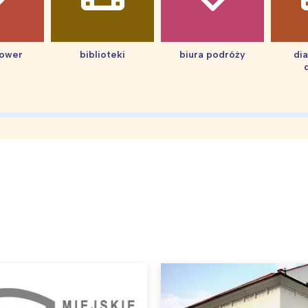
hower
biblioteki
biura podróży
di