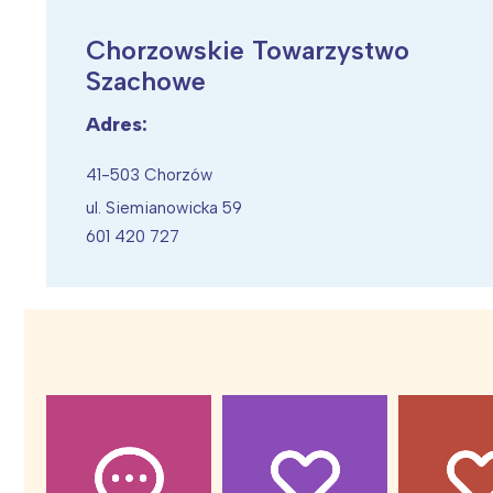
Chorzowskie Towarzystwo
Szachowe
Adres:
Wiosenny koncert ptaków na płocie
Kwitnąca wiśn
41-503 Chorzów
ul. Siemianowicka 59
601 420 727