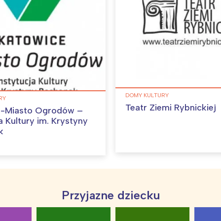
oznań
Północ
rocław
Wszystkie
Wybieram
DOMY KULTURY
RY
Teatr Ziemi Rybnickiej
e-Miasto Ogrodów –
ury im. Krystyny
k
Przyjazne dziecku