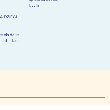
klubiki
A DZIECI
e dla dzieci
ne dla dzieci
x