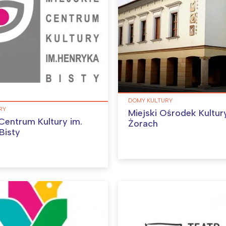
DOMY KULTURY
RY
Miejski Ośrodek Kultur
 Centrum Kultury im.
Żorach
Bisty
Interesują mnie wydarzenia z tego regionu
arszawa
Śląsk
ódź
Kraków
rójmiasto
Południe