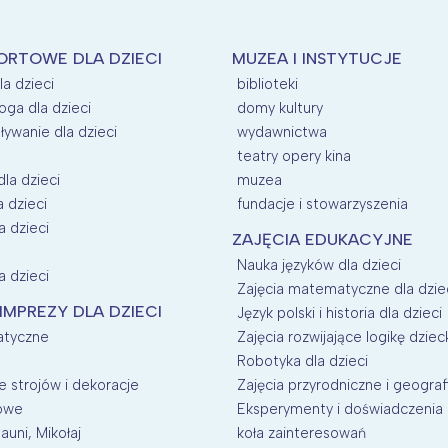
ORTOWE DLA DZIECI
MUZEA I INSTYTUCJE
la dzieci
biblioteki
oga dla dzieci
domy kultury
ływanie dla dzieci
wydawnictwa
teatry opery kina
dla dzieci
muzea
a dzieci
fundacje i stowarzyszenia
a dzieci
ZAJĘCIA EDUKACYJNE
Nauka języków dla dzieci
a dzieci
Zajęcia matematyczne dla dzie
 IMPREZY DLA DZIECI
Język polski i historia dla dzieci
atyczne
Zajęcia rozwijające logikę dziec
Robotyka dla dzieci
 strojów i dekoracje
Zajęcia przyrodniczne i geografi
nowe
Eksperymenty i doświadczenia d
auni, Mikołaj
koła zainteresowań