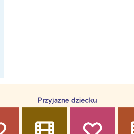
ia i jej płatki
Pszczoła i kwitnący ul
Przyjazne dziecku