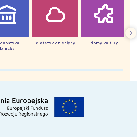
agnostyka
dietetyk dziecięcy
domy kultury
dziecka
d