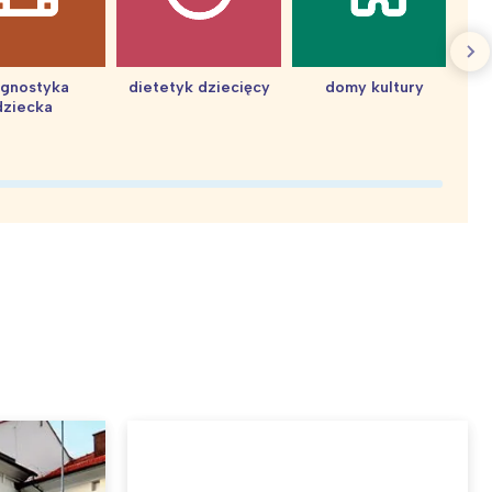
agnostyka
dietetyk dziecięcy
domy kultury
dziecka
d