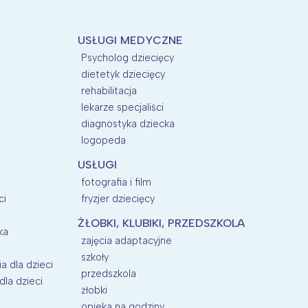
USŁUGI MEDYCZNE
Psycholog dziecięcy
dietetyk dziecięcy
rehabilitacja
lekarze specjaliści
diagnostyka dziecka
logopeda
USŁUGI
fotografia i film
ci
fryzjer dziecięcy
ŻŁOBKI, KLUBIKI, PRZEDSZKOLA
ka
zajęcia adaptacyjne
szkoły
a dla dzieci
przedszkola
la dzieci
żłobki
opieka na godziny