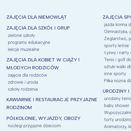
ZAJĘCIA DLA NIEMOWLĄT
ZAJĘCIA SP
jazda konna d
ZAJĘCIA DLA SZKÓŁ I GRUP
Gimnastyka, j
zielone szkoły
Żeglarstwo, p
programy edukacyjne
sporty letnie
lekcje muzealne
Łyżwy i narty 
ZAJĘCIA DLA KOBIET W CIĄŻY I
Tenis i golf dl
sztuki walki dl
MŁODYCH RODZICÓW
inne sporty
zajęcia dla rodziców
Piłka nożna dl
zdrowie i uroda
szkoły rodzenia
URODZINY I
urodziny tem
KAWIARNIE I RESTAURACJE PRZYJAZNE
baby shower
RODZINOM
Wypożyczalnie
PÓŁKOLONIE, WYJAZDY, OBOZY
torty urodzi
noclegi przyjazne dzieciom
Animatorzy, kl