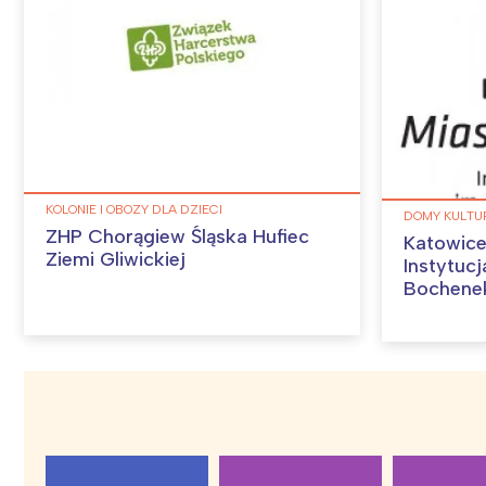
P
W
KOLONIE I OBOZY DLA DZIECI
DOMY KULTU
ZHP Chorągiew Śląska Hufiec
Katowic
Ziemi Gliwickiej
Instytucja Kult
Bochene