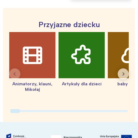
Interesują mnie wydarzenia z
tego regionu:
Przyjazne dziecku
Warszawa
Śląsk
Łódź
Kraków
Trójmiasto
Południe
Poznań
Północ
Wrocław
Wszystkie
Animatorzy, klauni,
Artykuły dla dzieci
baby sho
Wybieram
Mikołaj