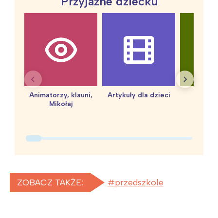
Przyjazne dziecku
Animatorzy, klauni,
Artykuły dla dzieci
baby 
Mikołaj
ZOBACZ TAKŻE:
przedszkole