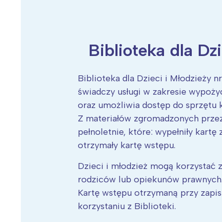
Biblioteka dla Dz
Wiosenny koncert ptaków na płocie
Kwitnąca wiśn
Biblioteka dla Dzieci i Młodzieży n
świadczy usługi w zakresie wypoży
oraz umożliwia dostęp do sprzętu
Z materiałów zgromadzonych przez
pełnoletnie, które: wypełniły kartę
otrzymały kartę wstępu.
Dzieci i młodzież mogą korzystać 
rodziców lub opiekunów prawnych
Kartę wstępu otrzymaną przy zapi
korzystaniu z Biblioteki.