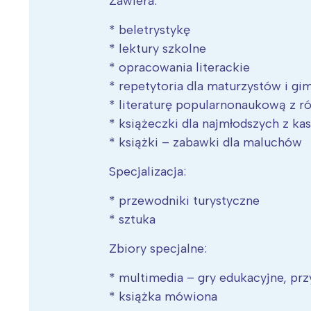
Zawiera:
* beletrystykę
* lektury szkolne
* opracowania literackie
* repetytoria dla maturzystów i gi
* literaturę popularnonaukową z r
* książeczki dla najmłodszych z 
* książki – zabawki dla maluchów
Specjalizacja:
* przewodniki turystyczne
* sztuka
Zbiory specjalne:
* multimedia – gry edukacyjne, p
* książka mówiona