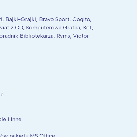
i, Bajki-Grajki, Bravo Sport, Cogito,
wiat z CD, Komputerowa Gratka, Kot,
oradnik Bibliotekarza, Ryms, Victor
we
Interesują mnie wydarzenia z tego regionu
arszawa
Śląsk
le i inne
ódź
Kraków
mów pakietu MS Office