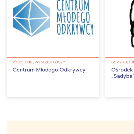
PÓŁKOLONIE, WYJAZDY, OBOZY
DOMY KULTU
Centrum Młodego Odkrywcy
Ośrodek 
„Sadyba