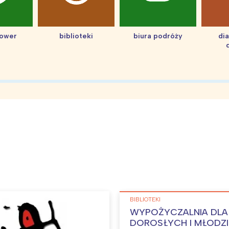
hower
biblioteki
biura podróży
di
BIBLIOTEKI
WYPOŻYCZALNIA DLA
DOROSŁYCH I MŁODZIEŻY NR