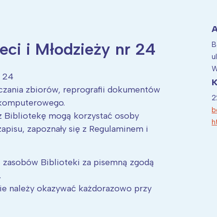
A
ieci i Młodzieży nr 24
B
ia i jej płatki
Pszczoła i kwitnący ul
u
W
r 24
K
czania zbiorów, reprografii dokumentów
2
 komputerowego.
b
 Bibliotekę mogą korzystać osoby
h
 zapisu, zapoznały się z Regulaminem i
z zasobów Biblioteki za pisemną zgodą
.
sie należy okazywać każdorazowo przy