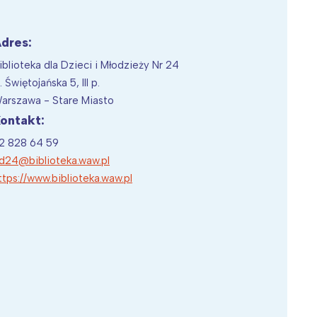
dres:
iblioteka dla Dzieci i Młodzieży Nr 24
Wiewiórka na kwitnącym polu
l. Świętojańska 5, III p.
arszawa - Stare Miasto
ontakt:
2 828 64 59
d24@biblioteka.waw.pl
ttps://www.biblioteka.waw.pl