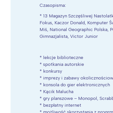
Czasopisma:
* 13 Magazyn Szczęśliwej Nastolatk
Fokus, Kaczor Donald, Komputer Ś
Miś, National Geographic Polska, P
Gimnazjalista, Victor Junior
* lekcje biblioteczne
* spotkania autorskie
* konkursy
* imprezy i zabawy okolicznościo
* konsola do gier elektronicznych
* Kącik Malucha
W
* gry planszowe – Monopol, Scrabb
* bezpłatny internet
Ł
* możliwość skorzystania z progr