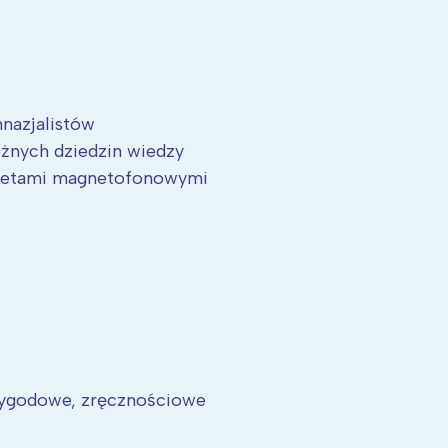
mnazjalistów
óżnych dziedzin wiedzy
kasetami magnetofonowymi
rzygodowe, zręcznościowe