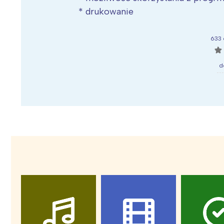
T
* drukowanie
P
W
633 
☆
d