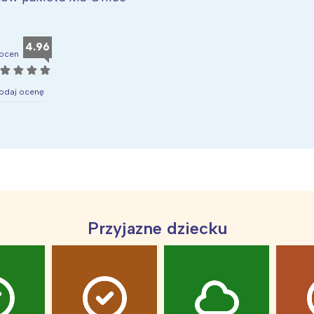
rójmiasto
Południe
oznań
Północ
rocław
Wszystkie
4.96
ocen
☆
☆
☆
☆
Wybieram
odaj ocenę
Przyjazne dziecku