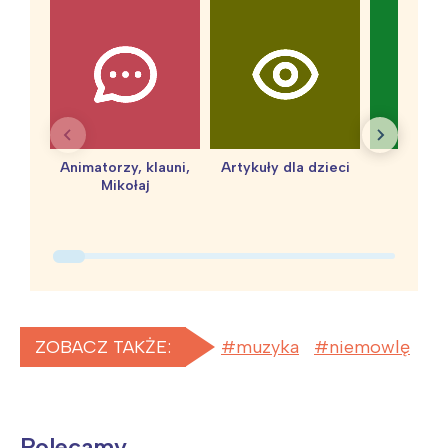
Animatorzy, klauni,
Artykuły dla dzieci
baby 
Mikołaj
ZOBACZ TAKŻE:
muzyka
niemowlę
Polecamy