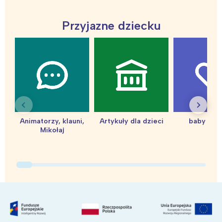
tego regionu:
Przyjazne dziecku
Warszawa
Śląsk
Łódź
Kraków
Trójmiasto
Południe
Poznań
Północ
Wrocław
Wszystkie
Animatorzy, klauni,
Artykuły dla dzieci
baby sho
Wybieram
Mikołaj