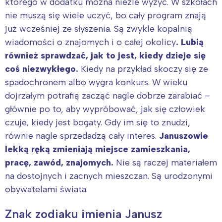
którego w dodatku można nieźle wyżyć. W szkołach
nie muszą się wiele uczyć, bo cały program znają
już wcześniej ze słyszenia. Są zwykle kopalnią
wiadomości o znajomych i o całej okolicy
. Lubią
również sprawdzać, jak to jest, kiedy dzieje się
coś niezwykłego.
Kiedy na przykład skoczy się ze
spadochronem albo wygra konkurs. W wieku
dojrzałym potrafią zacząć nagle dobrze zarabiać –
głównie po to, aby wypróbować, jak się człowiek
czuje, kiedy jest bogaty. Gdy im się to znudzi,
równie nagle sprzedadzą cały interes.
Januszowie
lekką ręką zmieniają miejsce zamieszkania,
pracę, zawód, znajomych.
Nie są raczej materiałem
na dostojnych i zacnych mieszczan. Są urodzonymi
obywatelami świata.
Znak zodiaku imienia Janusz