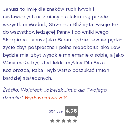
Janusz to imię dla znaków ruchliwych i
nastawionych na zmiany – a takimi są przede
wszystkim Wodnik, Strzelec i Bliźnięta. Pasuje też
do wszystkowiedzącej Panny i do wnikliwego
Skorpiona. Janusz jako Baran będzie pewnie pędził
życie zbyt pośpieszne i pełne niepokoju; jako Lew
będzie miał zbyt wysokie mniemanie o sobie, a jako
Waga może być zbyt lekkomyślny. Dla Byka,
Koziorożca, Raka i Ryb warto poszukać imion
bardziej statecznych.
Źródło: Wojciech Jóźwiak „Imię dla Twojego
dziecka”
Wydawnictwo BIS
4.98
354 ocen
☆
☆
☆
☆
☆