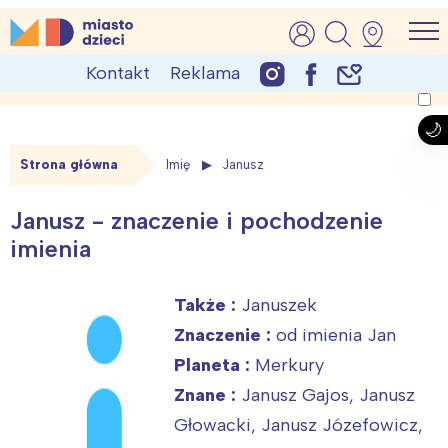
Skip
MiastoDzieci.pl
atrakcje dla dzieci, wydarzenia, imprezy rodzinne
to
Kontakt
Reklama
content
Strona główna
Imię
Janusz
Janusz - znaczenie i pochodzenie
imienia
Także :
Januszek
Znaczenie :
od imienia Jan
Planeta :
Merkury
Znane :
Janusz Gajos, Janusz
Głowacki, Janusz Józefowicz,