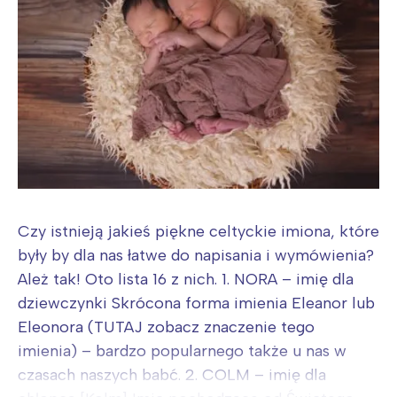
Czy istnieją jakieś piękne celtyckie imiona, które
były by dla nas łatwe do napisania i wymówienia?
Ależ tak! Oto lista 16 z nich. 1. NORA – imię dla
dziewczynki Skrócona forma imienia Eleanor lub
Eleonora (TUTAJ zobacz znaczenie tego
imienia) – bardzo popularnego także u nas w
czasach naszych babć. 2. COLM – imię dla