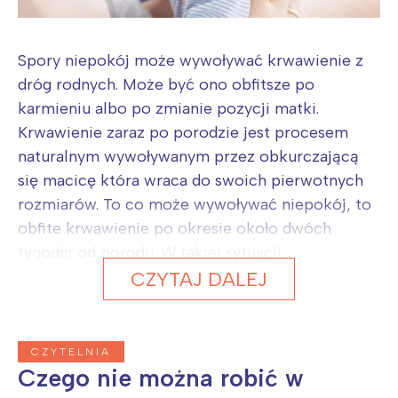
Spory niepokój może wywoływać krwawienie z
dróg rodnych. Może być ono obfitsze po
karmieniu albo po zmianie pozycji matki.
Krwawienie zaraz po porodzie jest procesem
naturalnym wywoływanym przez obkurczającą
się macicę która wraca do swoich pierwotnych
rozmiarów. To co może wywoływać niepokój, to
obfite krwawienie po okresie około dwóch
tygodni od porodu. W takiej sytuacji...
CZYTAJ DALEJ
CZYTELNIA
Czego nie można robić w