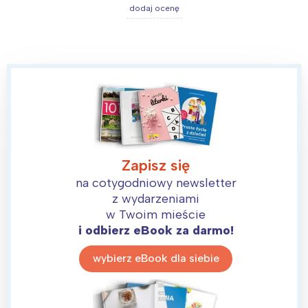
dodaj ocenę
Interesują mnie wydarzenia z
tego regionu:
Warszawa
Śląsk
Łódź
Kraków
Trójmiasto
Południe
Zapisz się
Poznań
Północ
na cotygodniowy newsletter
z wydarzeniami
Wrocław
Wszystkie
w Twoim mieście
i odbierz eBook za darmo!
Wybieram
wybierz eBook dla siebie