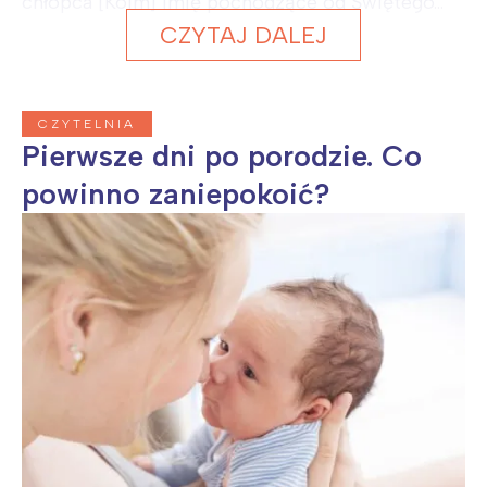
chłopca [Kolm] Imię pochodzące od Świętego...
CZYTAJ DALEJ
CZYTELNIA
Pierwsze dni po porodzie. Co
powinno zaniepokoić?