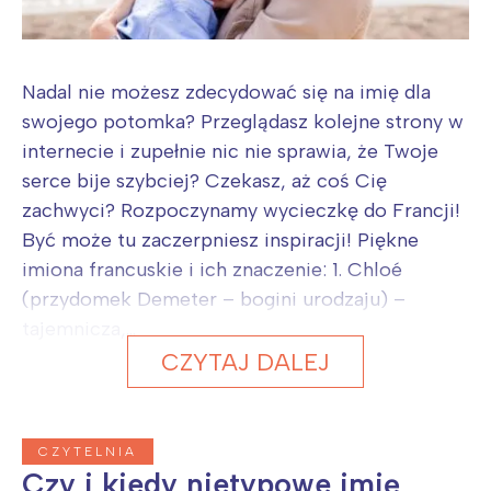
Nadal nie możesz zdecydować się na imię dla
swojego potomka? Przeglądasz kolejne strony w
internecie i zupełnie nic nie sprawia, że Twoje
serce bije szybciej? Czekasz, aż coś Cię
zachwyci? Rozpoczynamy wycieczkę do Francji!
Być może tu zaczerpniesz inspiracji! Piękne
imiona francuskie i ich znaczenie: 1. Chloé
(przydomek Demeter – bogini urodzaju) –
tajemnicza,...
CZYTAJ DALEJ
CZYTELNIA
Czy i kiedy nietypowe imię