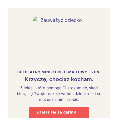
BEZPŁATNY MINI-KURS E-MAILOWY · 5 DNI
Krzyczę, chociaż kocham.
5 lekcji, które pomogą Ci zrozumieć, skąd
biorą się Twoje reakcje wobec dziecka — i co
możesz z nimi zrobić.
Zapisz się za darmo →