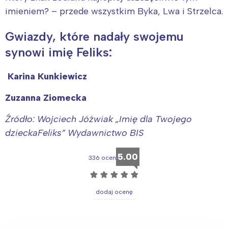
imieniem? – przede wszystkim Byka, Lwa i Strzelca.
Gwiazdy, które nadały swojemu
synowi imię Feliks:
Karina Kunkiewicz
Zuzanna Ziomecka
Źródło: Wojciech Jóźwiak „Imię dla Twojego
dzieckaFeliks” Wydawnictwo BIS
5.00
336 ocen
☆
☆
☆
☆
☆
dodaj ocenę