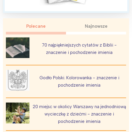
Warszawa
Śląsk
Łódź
Kraków
Trójmiasto
Południe
Poznań
Północ
Polecane
Najnowsze
Wrocław
Wszystkie
70 najpiękniejszych cytatów z Biblii -
Wybieram
znaczenie i pochodzenie imienia
Godło Polski. Kolorowanka - znaczenie i
pochodzenie imienia
20 miejsc w okolicy Warszawy na jednodniową
wycieczkę z dziećmi - znaczenie i
pochodzenie imienia