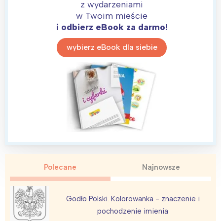
z wydarzeniami
w Twoim mieście
i odbierz eBook za darmo!
wybierz eBook dla siebie
Interesują mnie wydarzenia z
tego regionu:
Warszawa
Śląsk
Łódź
Kraków
Polecane
Najnowsze
Trójmiasto
Południe
Poznań
Północ
Godło Polski. Kolorowanka - znaczenie i
Wrocław
Wszystkie
pochodzenie imienia