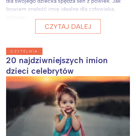
dla swojego dziecka spędza sen z powiek. Jak
bowiem znaleźć imię idealne dla człowieka,
którego...
CZYTAJ DALEJ
CZYTELNIA
20 najdziwniejszych imion
dzieci celebrytów