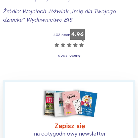
Źródło: Wojciech Jóźwiak „Imię dla Twojego
dziecka” Wydawnictwo BIS
4.96
403 ocen
☆
☆
☆
☆
☆
dodaj ocenę
Zapisz się
na cotygodniowy newsletter