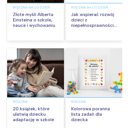
RODZINA NA CO DZIEŃ
RODZINA NA CO DZIEŃ
Złote myśli Alberta
Jak wspierać rozwój
Einsteina o szkole,
dzieci z
nauce i wychowaniu
niepełnosprawnością
intelektualną –
Cyfrowy Uczeń w
praktyce
RODZINA
RODZINA
20 książek, które
Kolorowa poranna
ułatwią dziecku
lista zadań dla
adaptację w szkole
dziecka