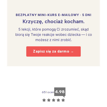
BEZPŁATNY MINI-KURS E-MAILOWY · 5 DNI
Krzyczę, chociaż kocham.
5 lekcji, które pomogą Ci zrozumieć, skąd
biorą się Twoje reakcje wobec dziecka — i co
możesz z nimi zrobić.
Zapisz się za darmo →
4.98
651 ocen
☆
☆
☆
☆
☆