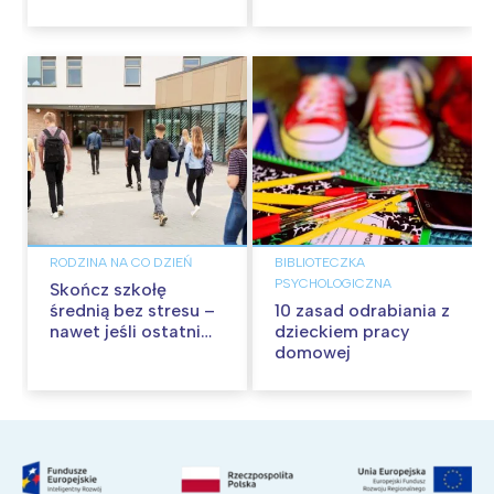
RODZINA NA CO DZIEŃ
BIBLIOTECZKA
PSYCHOLOGICZNA
Skończ szkołę
średnią bez stresu –
10 zasad odrabiania z
nawet jeśli ostatni
dzieckiem pracy
raz uczyłeś się 10 lat
domowej
temu