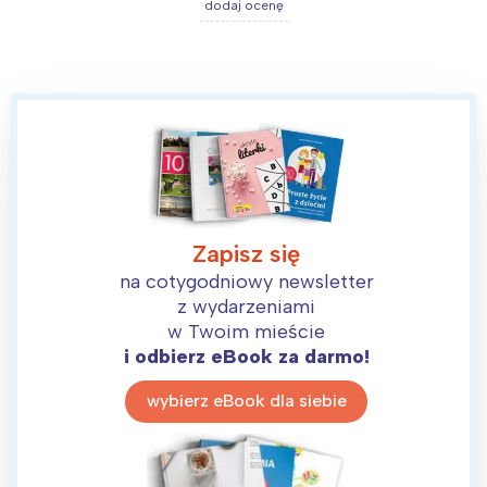
dodaj ocenę
Interesują mnie wydarzenia z
Zapisz się
tego regionu:
na cotygodniowy newsletter
z wydarzeniami
Warszawa
Śląsk
w Twoim mieście
Łódź
Kraków
i odbierz eBook za darmo!
Trójmiasto
Południe
wybierz eBook dla siebie
Poznań
Północ
Wrocław
Wszystkie