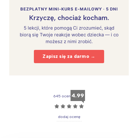
BEZPŁATNY MINI-KURS E-MAILOWY · 5 DNI
Krzyczę, chociaż kocham.
5 lekcji, które pomogą Ci zrozumieć, skąd
biorą się Twoje reakcje wobec dziecka — i co
możesz z nimi zrobić.
Zapisz się za darmo →
4.99
645 ocen
☆
☆
☆
☆
☆
dodaj ocenę