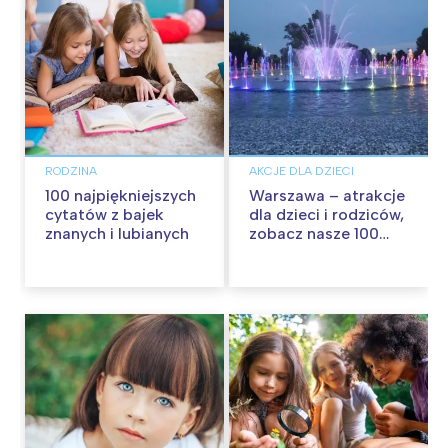
RODZINA
AKCJE DLA DZIECI
100 najpiękniejszych
Warszawa – atrakcje
cytatów z bajek
dla dzieci i rodziców,
znanych i lubianych
zobacz nasze 100
propozycji na
wspólną zabawę!