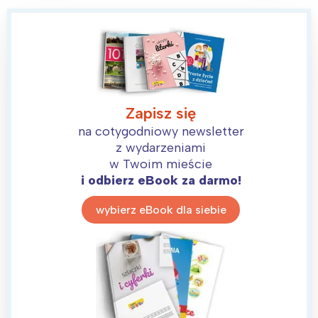
Interesują mnie wydarzenia z
tego regionu:
Zapisz się
na cotygodniowy newsletter
Warszawa
Śląsk
z wydarzeniami
w Twoim mieście
Łódź
Kraków
i odbierz eBook za darmo!
Trójmiasto
Południe
Poznań
Północ
wybierz eBook dla siebie
Wrocław
Wszystkie
Wybieram