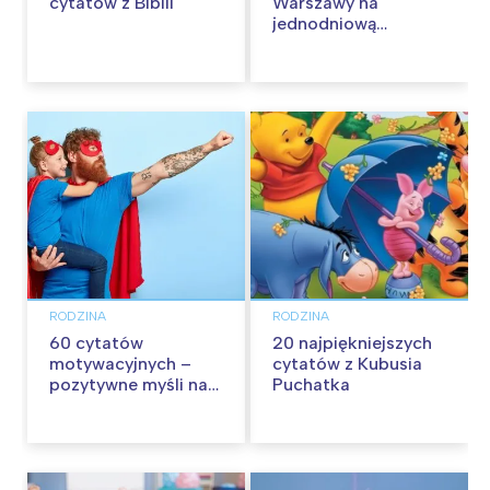
cytatów z Biblii
Warszawy na
jednodniową
wycieczkę z dziećmi
RODZINA
RODZINA
60 cytatów
20 najpiękniejszych
motywacyjnych –
cytatów z Kubusia
pozytywne myśli na
Puchatka
każdy dzień