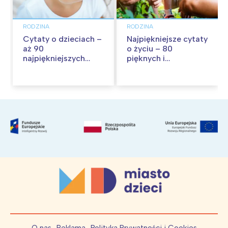
RODZINA
RODZINA
Cytaty o dzieciach –
Najpiękniejsze cytaty
aż 90
o życiu – 80
najpiękniejszych
pięknych i
cytatów o
inspirujących myśli
dzieciństwie
O nas
Reklama
Polityka Prywatności i Cookies