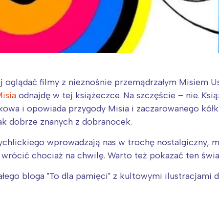
ej oglądać filmy z nieznośnie przemądrzałym Misiem U
isia
odnajdę w tej książeczce. Na szczęście – nie. Ksi
kowa i opowiada przygody Misia i zaczarowanego kółka
ak dobrze znanych z dobranocek.
Rychlickiego wprowadzają nas w trochę nostalgiczny, m
wrócić chociaż na chwilę. Warto też pokazać ten świ
ego bloga "To dla pamięci" z kultowymi ilustracjami dl