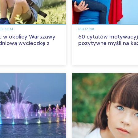
IECKIEM
RODZINA
c w okolicy Warszawy
60 cytatów motywacyj
dniową wycieczkę z
pozytywne myśli na ka