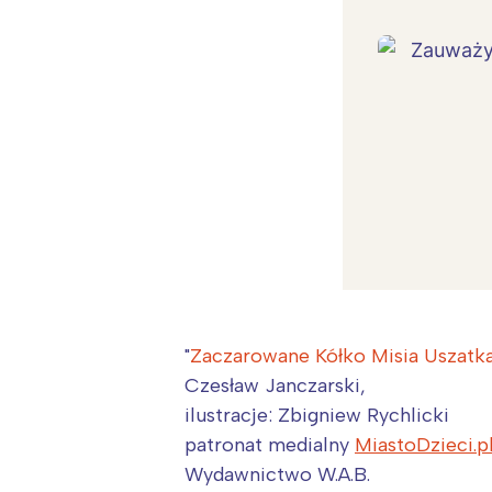
"
Zaczarowane Kółko Misia Uszatk
Czesław Janczarski,
ilustracje: Zbigniew Rychlicki
patronat medialny
MiastoDzieci.p
W
Wydawnictwo W.A.B.