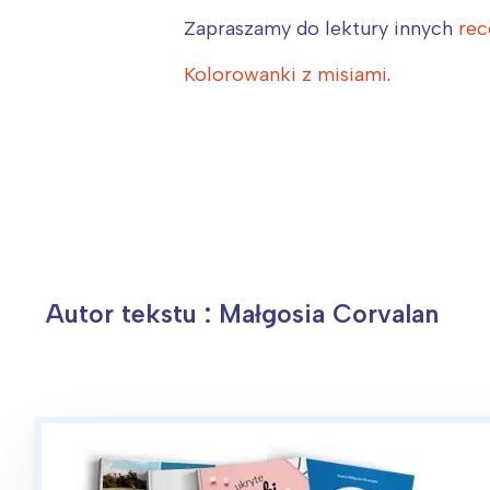
Ł
Zapraszamy do lektury innych
rec
T
Kolorowanki z misiami
.
P
W
Autor tekstu : Małgosia Corvalan