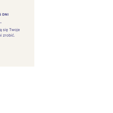
5 DNI
.
rą się Twoje
i zrobić.
: