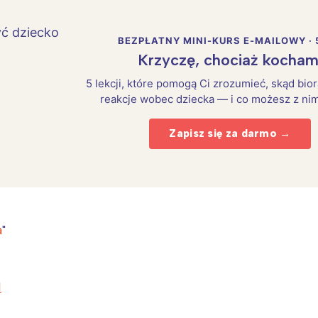
BEZPŁATNY MINI-KURS E-MAILOWY · 
Krzyczę, chociaż kocham
5 lekcji, które pomogą Ci zrozumieć, skąd bio
reakcje wobec dziecka — i co możesz z nim
Zapisz się za darmo →
a
"
Interesują mnie wydarzenia z tego regionu
l
arszawa
Śląsk