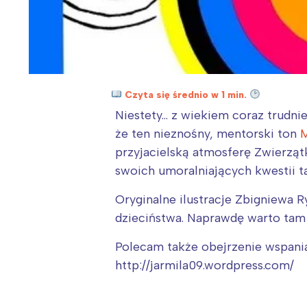
Czyta się średnio w 1 min.
Niestety… z wiekiem coraz trudni
że ten nieznośny, mentorski ton
M
przyjacielską atmosferę Zwierząt
swoich umoralniających kwestii t
Oryginalne ilustracje Zbigniewa 
dzieciństwa. Naprawdę warto tam 
Polecam także obejrzenie wspaniał
http://jarmila09.wordpress.com/