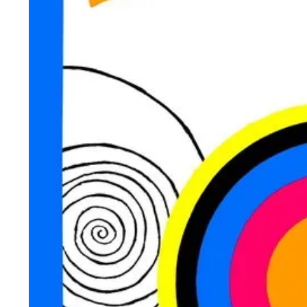
Wiosenny koncert ptaków na płocie
Kwitnąca wiśn