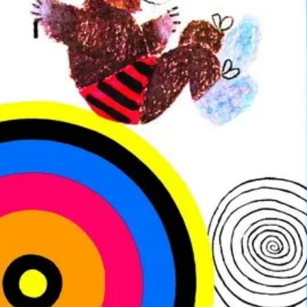
ia i jej płatki
Pszczoła i kwitnący ul