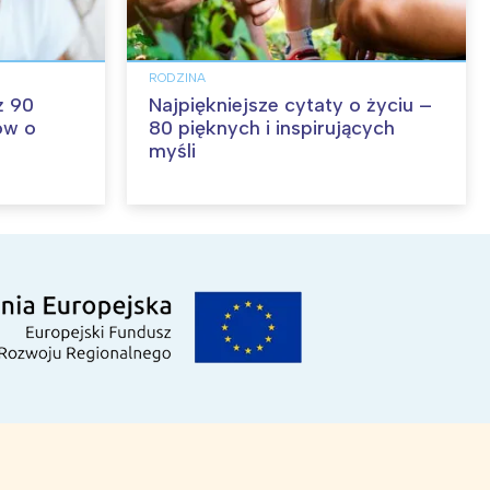
RODZINA
ż 90
Najpiękniejsze cytaty o życiu –
ów o
80 pięknych i inspirujących
myśli