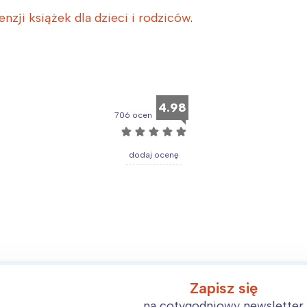
ódź
Kraków
enzji książek dla dzieci i rodziców
.
rójmiasto
Południe
oznań
Północ
rocław
Wszystkie
4.98
Wybieram
706 ocen
☆
☆
☆
☆
☆
dodaj ocenę
Zapisz się
na cotygodniowy newsletter