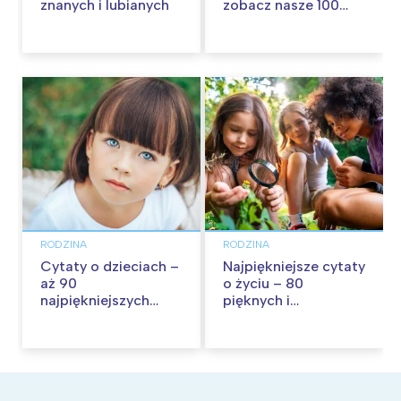
znanych i lubianych
zobacz nasze 100
propozycji na
wspólną zabawę!
RODZINA
RODZINA
Cytaty o dzieciach –
Najpiękniejsze cytaty
aż 90
o życiu – 80
najpiękniejszych
pięknych i
cytatów o
inspirujących myśli
dzieciństwie