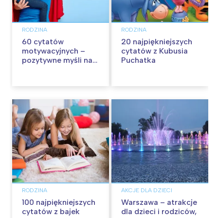
RODZINA
RODZINA
60 cytatów
20 najpiękniejszych
motywacyjnych –
cytatów z Kubusia
pozytywne myśli na
Puchatka
każdy dzień
RODZINA
AKCJE DLA DZIECI
100 najpiękniejszych
Warszawa – atrakcje
cytatów z bajek
dla dzieci i rodziców,