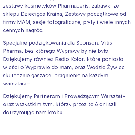
zestawy kosmetyków Pharmaceris, zabawki ze
tego regionu:
sklepu Dziecięca Kraina, Zestawy początkowe od
firmy MAM, sesje fotograficzne, płyty i wiele innych
Warszawa
Śląsk
cennych nagród.
Łódź
Kraków
Specjalne podziękowania dla Sponsora Vitis
Trójmiasto
Południe
Pharma, bez którego Wyprawy by nie było.
Poznań
Północ
Dziękujemy również Radio Kolor, które poniosło
Wrocław
Wszystkie
wieści o Wyprawie do mam, oraz Wodzie Żywiec
skutecznie gaszącej pragnienie na każdym
Wybieram
warsztacie.
Dziękujemy Partnerom i Prowadzącym Warsztaty
oraz wszystkim tym, którzy przez te 6 dni szli
dotrzymując nam kroku.