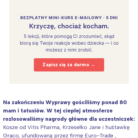
BEZPŁATNY MINI-KURS E-MAILOWY · 5 DNI
Krzyczę, chociaż kocham.
5 lekcji, które pomogą Ci zrozumieć, skąd
biorą się Twoje reakcje wobec dziecka — i co
możesz z nimi zrobić.
Zapisz się za darmo →
Na zakończeniu Wyprawy gościliśmy ponad 80
mam i tatusiów.
W tej ciepłej atmosferze
rozlosowaliśmy nagrody główne dla uczestniczek:
Kosze od Vitis Pharma, Krzesełko Jane i huśtawkę
Graco, ufundowaną przez firmę Euro-Trade ,
Interesują mnie wydarzenia z