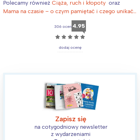
Polecamy również
Ciąża, ruch i kłopoty
oraz
Mama na czasie – o czym pamiętać i czego unikać…
4.95
306 ocen
☆
☆
☆
☆
☆
dodaj ocenę
Zapisz się
na cotygodniowy newsletter
z wydarzeniami