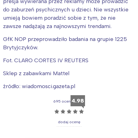
presja wywierana przez reklamy może prowadzić
do zaburzeń psychicznych u dzieci. Nie wszystkie
umieją bowiem poradzić sobie z tym, że nie
zawsze nadążają za najnowszymi trendami.
Interesują mnie wydarzenia z
GfK NOP przeprowadziło badania na grupie 1225
tego regionu:
Brytyjczyków.
Fot. CLARO CORTES IV REUTERS
Warszawa
Śląsk
Sklep z zabawkami Mattel
Łódź
Kraków
Trójmiasto
Południe
źródło: wiadomosci.gazeta.pl
Poznań
Północ
4.98
Wrocław
Wszystkie
695 ocen
☆
☆
☆
☆
☆
Wybieram
dodaj ocenę