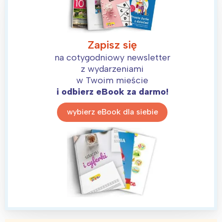
Interesują mnie wydarzenia z
Zapisz się
tego regionu:
na cotygodniowy newsletter
z wydarzeniami
w Twoim mieście
Warszawa
Śląsk
i odbierz eBook za darmo!
Łódź
Kraków
wybierz eBook dla siebie
Trójmiasto
Południe
Poznań
Północ
Wrocław
Wszystkie
Wybieram