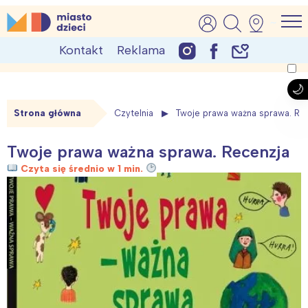
Skip
MiastoDzieci.pl
atrakcje dla dzieci, wydarzenia, imprezy rodzinne
to
Kontakt
Reklama
content
Strona główna
Czytelnia
Twoje prawa ważna sprawa. Re
Twoje prawa ważna sprawa. Recenzja
Czyta się średnio w 1 min.