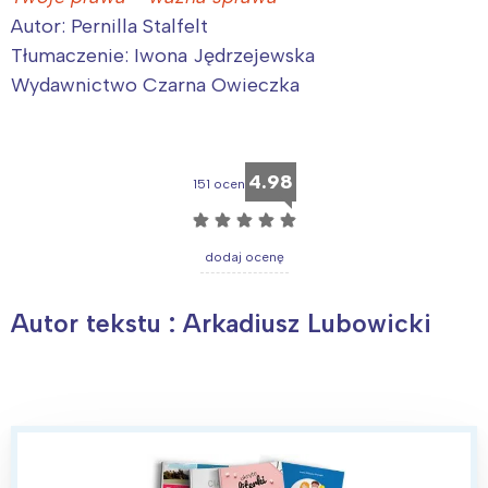
Autor: Pernilla Stalfelt
Tłumaczenie: Iwona Jędrzejewska
Wydawnictwo Czarna Owieczka
4.98
151 ocen
☆
☆
☆
☆
☆
dodaj ocenę
Autor tekstu : Arkadiusz Lubowicki