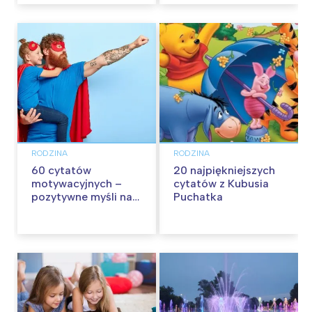
RODZINA
RODZINA
60 cytatów
20 najpiękniejszych
motywacyjnych –
cytatów z Kubusia
pozytywne myśli na
Puchatka
każdy dzień