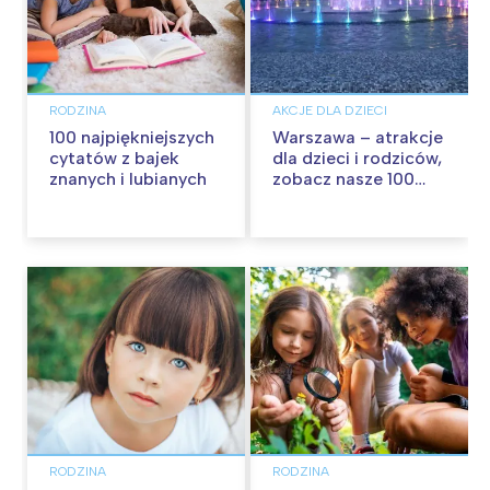
RODZINA
AKCJE DLA DZIECI
100 najpiękniejszych
Warszawa – atrakcje
cytatów z bajek
dla dzieci i rodziców,
znanych i lubianych
zobacz nasze 100
propozycji na
wspólną zabawę!
RODZINA
RODZINA