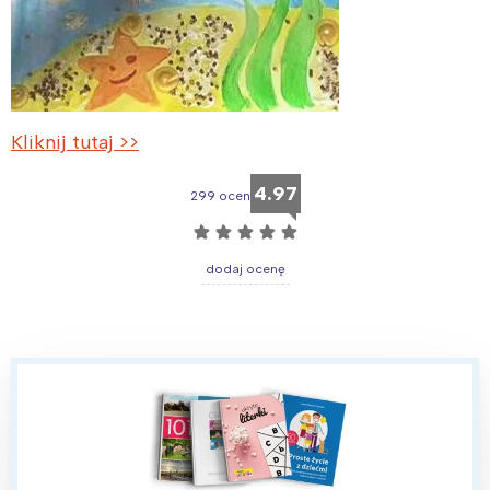
Kliknij tutaj >>
4.97
299 ocen
☆
☆
☆
☆
☆
dodaj ocenę