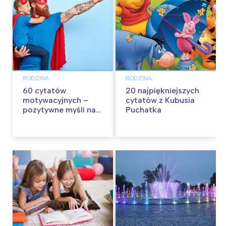
RODZINA
RODZINA
60 cytatów
20 najpiękniejszych
motywacyjnych –
cytatów z Kubusia
pozytywne myśli na
Puchatka
każdy dzień