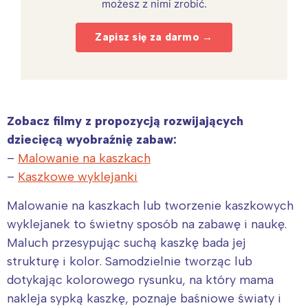
możesz z nimi zrobić.
Interesują mnie wydarzenia z
Zapisz się za darmo →
tego regionu:
Warszawa
Śląsk
Łódź
Kraków
Zobacz filmy z propozycją rozwijających
Trójmiasto
Południe
dziecięcą wyobraźnię zabaw:
Poznań
Północ
–
Malowanie na kaszkach
–
Kaszkowe wyklejanki
Wrocław
Wszystkie
Malowanie na kaszkach lub tworzenie kaszkowych
Wybieram
wyklejanek to świetny sposób na zabawę i naukę.
Maluch przesypując suchą kaszkę bada jej
strukturę i kolor. Samodzielnie tworząc lub
dotykając kolorowego rysunku, na który mama
nakleja sypką kaszkę, poznaje baśniowe światy i