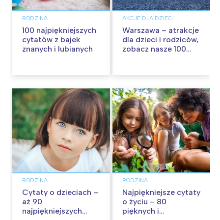
RODZINA
AKCJE DLA DZIECI
100 najpiękniejszych
Warszawa – atrakcje
cytatów z bajek
dla dzieci i rodziców,
znanych i lubianych
zobacz nasze 100
propozycji na
wspólną zabawę!
RODZINA
RODZINA
Cytaty o dzieciach –
Najpiękniejsze cytaty
aż 90
o życiu – 80
najpiękniejszych
pięknych i