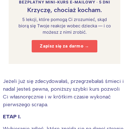
BEZPŁATNY MINI-KURS E-MAILOWY · 5 DNI
Krzyczę, chociaż kocham.
5 lekcji, które pomogą Ci zrozumieć, skąd
biorą się Twoje reakcje wobec dziecka — i co
możesz z nimi zrobić.
Zapisz się za darmo →
Jeżeli już się zdecydowałaś, przegrzebałaś śmieci i
nadal jesteś pewna, poniższy szybki kurs pozwoli
Ci własnoręcznie i w krótkim czasie wykonać
pierwszego scrapa.
ETAP I.
Wybieranie zdjęć, które znajdą się na danej stronie