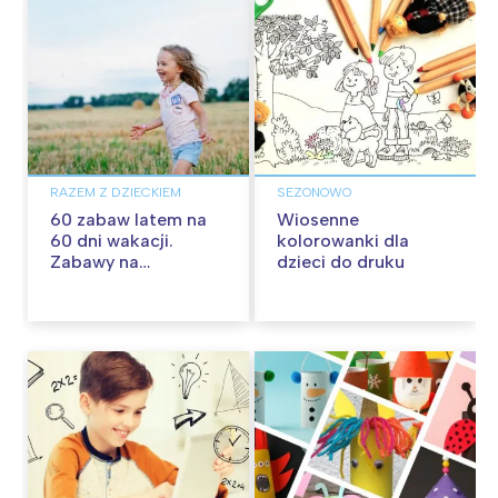
RAZEM Z DZIECKIEM
SEZONOWO
60 zabaw latem na
Wiosenne
60 dni wakacji.
kolorowanki dla
Zabawy na
dzieci do druku
podwórku, w domu i
w plenerze