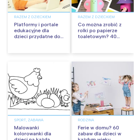
RAZEM Z DZIECKIEM
RAZEM Z DZIECKIEM
Platformy i portale
Co można zrobić z
edukacyjne dla
rolki po papierze
dzieci przydatne do
toaletowym? 40
nauki w domu
pomysłów na zabawę
z rolkami
SPORT, ZABAWA
RODZINA
Malowanki
Ferie w domu? 60
kolorowanki dla
zabaw dla dzieci w
dzieci na każdą
każdym wieku