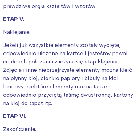
prawdziwa orgia kształtów i wzorów
Interesują mnie wydarzenia z
ETAP V.
tego regionu:
Naklejanie.
Warszawa
Śląsk
Jeżeli już wszystkie elementy zostały wycięte,
odpowiednio ułożone na kartce i jesteśmy pewni
Łódź
Kraków
co do ich położenia zaczyna się etap klejenia.
Trójmiasto
Południe
Zdjęcia i inne nieprzejrzyste elementy można kleić
Poznań
Północ
na płynny klej, cienkie papiery i bibuły na klej
Wrocław
Wszystkie
biurowy, niektóre elementy można także
odpowiednio przyciętą taśmę dwustronną, kartony
Wybieram
na klej do tapet itp.
ETAP VI.
Zakończenie.