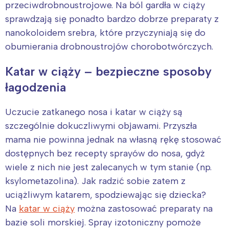
przeciwdrobnoustrojowe. Na ból gardła w ciąży
sprawdzają się ponadto bardzo dobrze preparaty z
nanokoloidem srebra, które przyczyniają się do
obumierania drobnoustrojów chorobotwórczych.
Katar w ciąży – bezpieczne sposoby
łagodzenia
Uczucie zatkanego nosa i katar w ciąży są
szczególnie dokuczliwymi objawami. Przyszła
mama nie powinna jednak na własną rękę stosować
dostępnych bez recepty sprayów do nosa, gdyż
Interesują mnie wydarzenia z
wiele z nich nie jest zalecanych w tym stanie (np.
tego regionu:
ksylometazolina). Jak radzić sobie zatem z
uciążliwym katarem, spodziewając się dziecka?
Na
katar w ciąży
można zastosować preparaty na
Warszawa
Śląsk
bazie soli morskiej. Spray izotoniczny pomoże
Łódź
Kraków