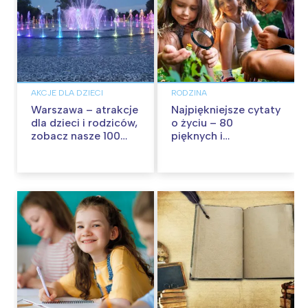
AKCJE DLA DZIECI
RODZINA
Warszawa – atrakcje
Najpiękniejsze cytaty
dla dzieci i rodziców,
o życiu – 80
zobacz nasze 100
pięknych i
propozycji na
inspirujących myśli
wspólną zabawę!