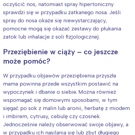
oczyścić nos, natomiast spray hipertoniczny
Trójmiasto
Południe
sprawdzi się w przypadku zatkanego nosa. Jeśli
Poznań
Północ
spray do nosa okaże się niewystarczający,
Wrocław
Wszystkie
pomocne mogą się okazać zestawy do płukania
zatok lub inhalacje z soli fizjologicznej.
Wybieram
Przeziębienie w ciąży – co jeszcze
może pomóc?
W przypadku objawów przeziębienia przyszła
mama powinna przede wszystkim postawić na
wypoczynek i dbanie o siebie. Można również
wspomagać się domowymi sposobami, w tym
sięgać po sok z malin lub aronii, herbatę z miodem
i imbirem, cytrusy, cebulę czy czosnek.
Jednocześnie należy obserwować swoje objawy, a
w przypadku ich nasilania się lub zbyt długiego