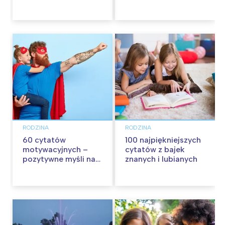
wycieczkę z dziećmi
RODZINA
RODZINA
60 cytatów
100 najpiękniejszych
motywacyjnych –
cytatów z bajek
pozytywne myśli na
znanych i lubianych
każdy dzień