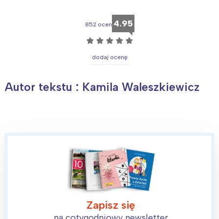
4.95
852 ocen
☆
☆
☆
☆
☆
dodaj ocenę
Autor tekstu : Kamila Waleszkiewicz
Zapisz się
na cotygodniowy newsletter