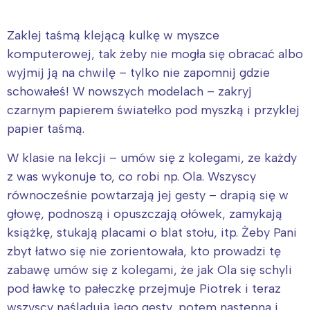
Zaklej taśmą klejącą kulkę w myszce
komputerowej, tak żeby nie mogła się obracać albo
wyjmij ją na chwilę – tylko nie zapomnij gdzie
schowałeś! W nowszych modelach – zakryj
czarnym papierem światełko pod myszką i przyklej
papier taśmą.
W klasie na lekcji – umów się z kolegami, ze każdy
z was wykonuje to, co robi np. Ola. Wszyscy
równocześnie powtarzają jej gesty – drapią się w
głowę, podnoszą i opuszczają ołówek, zamykają
książkę, stukają placami o blat stołu, itp. Żeby Pani
zbyt łatwo się nie zorientowała, kto prowadzi tę
zabawę umów się z kolegami, że jak Ola się schyli
pod ławkę to pałeczkę przejmuje Piotrek i teraz
wszyscy naśladują jego gesty, potem następna i