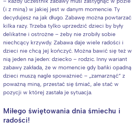
– każdy uczestnik zabawy musi zastygnąć w pozie
Łódź
Kraków
(i z miną) w jakiej jest w danym momencie. Ty
Trójmiasto
Południe
decydujesz na jak długo. Zabawę można powtarzać
Poznań
Północ
kilka razy. Trzeba tylko uprzedzić dzieci by były
Wrocław
Wszystkie
delikatne i ostrożne – żeby nie zrobiły sobie
niechcący krzywdy. Zabawa daje wiele radości i
dzieci nie chcą jej kończyć. Można bawić się też w
Wybieram
nią jeden na jeden: dziecko – rodzic. Inny wariant
zabawy zakłada, że w momencie gdy bańki opadną
dzieci muszą nagle spoważnieć – „zamarznąć” z
poważną miną, przestać się śmiać, ale stać w
pozycji w której zastała je sytuacja.
Miłego świętowania dnia śmiechu i
radości!