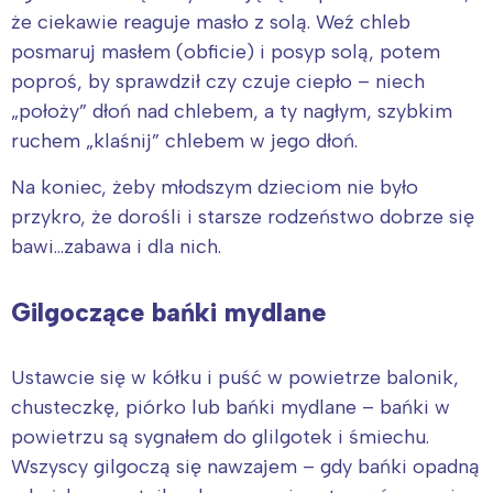
że ciekawie reaguje masło z solą. Weź chleb
posmaruj masłem (obficie) i posyp solą, potem
poproś, by sprawdził czy czuje ciepło – niech
„położy” dłoń nad chlebem, a ty nagłym, szybkim
ruchem „klaśnij” chlebem w jego dłoń.
Na koniec, żeby młodszym dzieciom nie było
przykro, że dorośli i starsze rodzeństwo dobrze się
bawi…zabawa i dla nich.
Gilgoczące bańki mydlane
Interesują mnie wydarzenia z
Ustawcie się w kółku i puść w powietrze balonik,
chusteczkę, piórko lub bańki mydlane – bańki w
tego regionu:
powietrzu są sygnałem do glilgotek i śmiechu.
Wszyscy gilgoczą się nawzajem – gdy bańki opadną
Warszawa
Śląsk