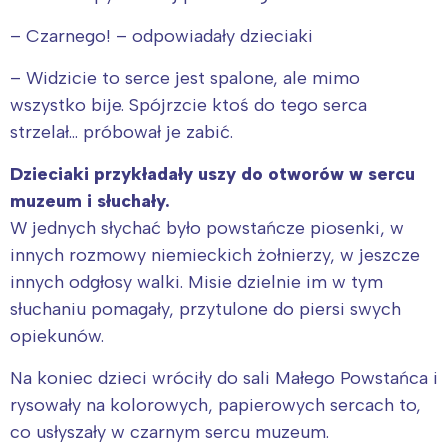
Wrocław
Wszystkie
– Czarnego! – odpowiadały dzieciaki
Wybieram
– Widzicie to serce jest spalone, ale mimo
wszystko bije. Spójrzcie ktoś do tego serca
strzelał… próbował je zabić.
Dzieciaki przykładały uszy do otworów w sercu
muzeum i słuchały.
W jednych słychać było powstańcze piosenki, w
innych rozmowy niemieckich żołnierzy, w jeszcze
innych odgłosy walki. Misie dzielnie im w tym
słuchaniu pomagały, przytulone do piersi swych
opiekunów.
Na koniec dzieci wróciły do sali Małego Powstańca i
rysowały na kolorowych, papierowych sercach to,
co usłyszały w czarnym sercu muzeum.