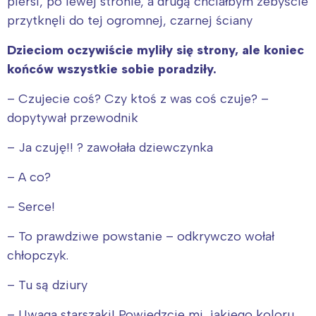
piersi, po lewej stronie, a drugą chciałbym żebyście
przytknęli do tej ogromnej, czarnej ściany
Dzieciom oczywiście myliły się strony, ale koniec
końców wszystkie sobie poradziły.
– Czujecie coś? Czy ktoś z was coś czuje? –
dopytywał przewodnik
– Ja czuję!! ? zawołała dziewczynka
– A co?
– Serce!
– To prawdziwe powstanie – odkrywczo wołał
chłopczyk.
– Tu są dziury
– Uwaga starszaki! Powiedzcie mi, jakiego koloru