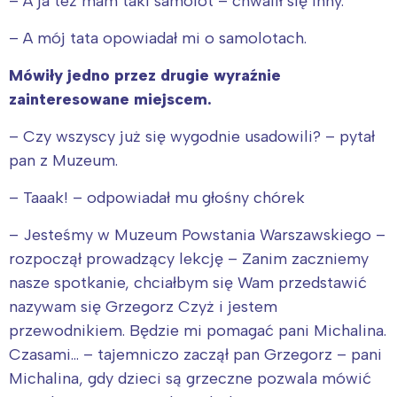
– A ja też mam taki samolot – chwalił się inny.
– A mój tata opowiadał mi o samolotach.
Mówiły jedno przez drugie wyraźnie
zainteresowane miejscem.
– Czy wszyscy już się wygodnie usadowili? – pytał
pan z Muzeum.
– Taaak! – odpowiadał mu głośny chórek
– Jesteśmy w Muzeum Powstania Warszawskiego –
rozpoczął prowadzący lekcję – Zanim zaczniemy
nasze spotkanie, chciałbym się Wam przedstawić
nazywam się Grzegorz Czyż i jestem
przewodnikiem. Będzie mi pomagać pani Michalina.
Czasami… – tajemniczo zaczął pan Grzegorz – pani
Michalina, gdy dzieci są grzeczne pozwala mówić