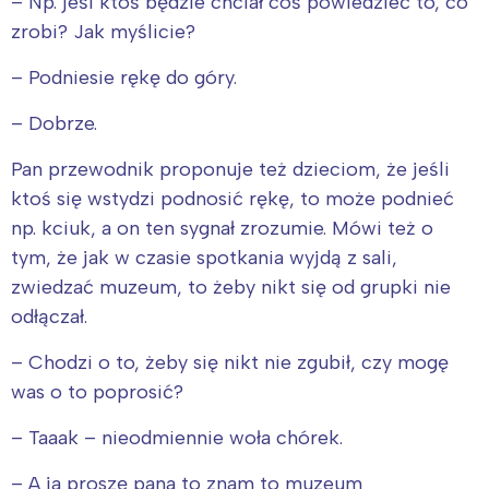
– Np. jeśl ktoś będzie chciał coś powiedzieć to, co
zrobi? Jak myślicie?
– Podniesie rękę do góry.
– Dobrze.
Pan przewodnik proponuje też dzieciom, że jeśli
ktoś się wstydzi podnosić rękę, to może podnieć
np. kciuk, a on ten sygnał zrozumie. Mówi też o
tym, że jak w czasie spotkania wyjdą z sali,
zwiedzać muzeum, to żeby nikt się od grupki nie
odłączał.
– Chodzi o to, żeby się nikt nie zgubił, czy mogę
was o to poprosić?
– Taaak – nieodmiennie woła chórek.
– A ja proszę pana to znam to muzeum