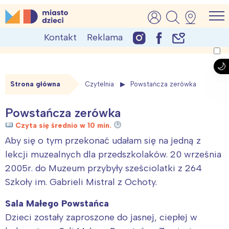
Skip
MiastoDzieci.pl
atrakcje dla dzieci, wydarzenia, imprezy rodzinne
to
Kontakt
Reklama
content
Strona główna
Czytelnia
Powstańcza zerówka
Powstańcza zerówka
Czyta się średnio w 10 min.
Aby się o tym przekonać udałam się na jedną z
lekcji muzealnych dla przedszkolaków. 20 września
2005r. do Muzeum przybyły sześciolatki z 264
Szkoły im. Gabrieli Mistral z Ochoty.
Sala Małego Powstańca
Dzieci zostały zaproszone do jasnej, ciepłej w