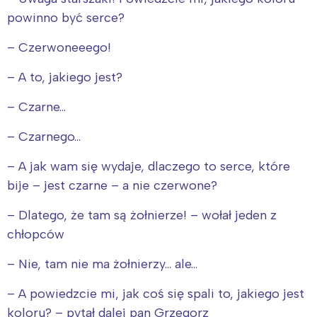
powinno być serce?
– Czerwoneeego!
– A to, jakiego jest?
– Czarne…
– Czarnego…
– A jak wam się wydaje, dlaczego to serce, które
Interesują mnie wydarzenia z
bije – jest czarne – a nie czerwone?
tego regionu:
– Dlatego, że tam są żołnierze! – wołał jeden z
chłopców
Warszawa
Śląsk
Łódź
Kraków
– Nie, tam nie ma żołnierzy… ale…
Trójmiasto
Południe
– A powiedzcie mi, jak coś się spali to, jakiego jest
Poznań
Północ
koloru? – pytał dalej pan Grzegorz