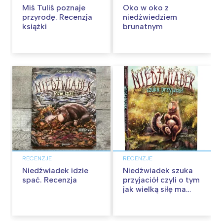
Miś Tuliś poznaje
Oko w oko z
przyrodę. Recenzja
niedźwiedziem
książki
brunatnym
RECENZJE
RECENZJE
Niedźwiadek idzie
Niedźwiadek szuka
spać. Recenzja
przyjaciół czyli o tym
jak wielką siłę ma
bezinteresowna
przyjaźń. Recenzja