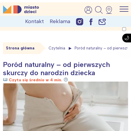
Skip
MiastoDzieci.pl
atrakcje dla dzieci, wydarzenia, imprezy rodzinne
to
Kontakt
Reklama
content
Strona główna
Czytelnia
Poród naturalny – od pierwszy
Poród naturalny – od pierwszych
skurczy do narodzin dziecka
Czyta się średnio w 4 min.