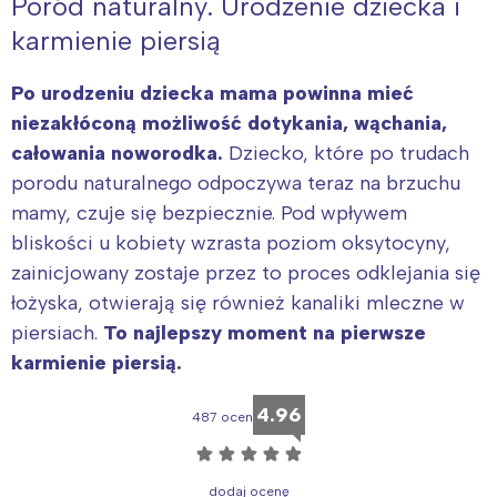
Poród naturalny. Urodzenie dziecka i
karmienie piersią
Po urodzeniu dziecka mama powinna mieć
niezakłóconą możliwość dotykania, wąchania,
całowania noworodka.
Dziecko, które po trudach
porodu naturalnego odpoczywa teraz na brzuchu
mamy, czuje się bezpiecznie. Pod wpływem
bliskości u kobiety wzrasta poziom oksytocyny,
zainicjowany zostaje przez to proces odklejania się
łożyska, otwierają się również kanaliki mleczne w
piersiach.
To najlepszy moment na pierwsze
karmienie piersią.
4.96
487 ocen
☆
☆
☆
☆
☆
dodaj ocenę