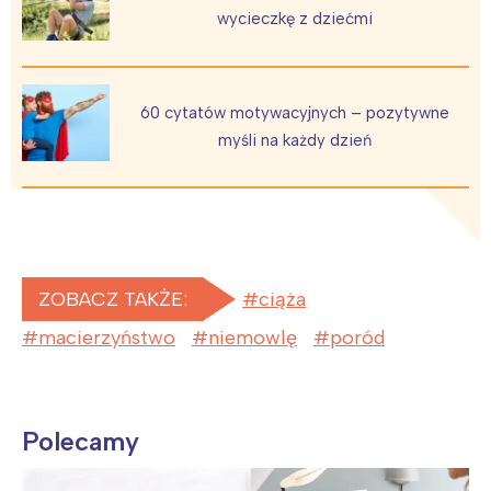
wycieczkę z dziećmi
60 cytatów motywacyjnych – pozytywne
myśli na każdy dzień
ZOBACZ TAKŻE:
ciąża
macierzyństwo
niemowlę
poród
Polecamy