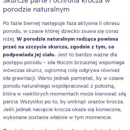
Skurcze parte i ochrona krocza w
tego regionu:
porodzie naturalnym
Po fazie biernej następuje faza aktywna II okresu
Warszawa
Śląsk
porodu, w czasie której dziecko zsuwa się coraz
Łódź
Kraków
niżej.
W porodzie naturalnym rodząca powinna
Trójmiasto
Południe
przeć na szczycie skurczu, zgodnie z tym, co
Poznań
Północ
podpowiada jej ciało.
Jest to bardzo ważne dla
Wrocław
Wszystkie
postępu porodu – siła tłoczni brzusznej wspomaga
wówczas skurcz, ogromną rolę odgrywa również
Wybieram
siła grawitacji. Warto jednak pamiętać, by w czasie
porodu naturalnego współpracować z położną,
która w niektórych momentach może kierować siłą
parcia. Wszystko po to, by uniknąć urazów krocza.
Jeśli jednak nacięcie krocza okaże się konieczne,
wykonane zostanie właśnie w tym momencie.