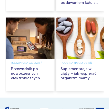
mieć w torbie?
oddawaniem kału a
zaburzenia o
charakterze
nerwowym
RODZINA NA CO DZIEŃ
RODZINA NA CO DZIEŃ
Przewodnik po
Suplementacja w
nowoczesnych
ciąży – jak wspierać
elektronicznych
organizm mamy i
nianiach dla
dziecka?
rodziców – jak
wybrać najlepszą dla
swojej rodziny?