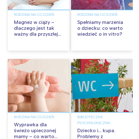
RODZINA NA CO DZIEŃ
RODZINA NA CO DZIEŃ
Magnez w ciąży –
Spełniamy marzenia
dlaczego jest tak
o dziecku: co warto
ważny dla przyszłej
wiedzieć o in vitro?
mamy i dziecka?
RODZINA NA CO DZIEŃ
BIBLIOTECZKA
PSYCHOLOGICZNA
Wyprawka dla
świeżo upieczonej
Dziecko i… kupa.
mamy – co warto
Problemy z