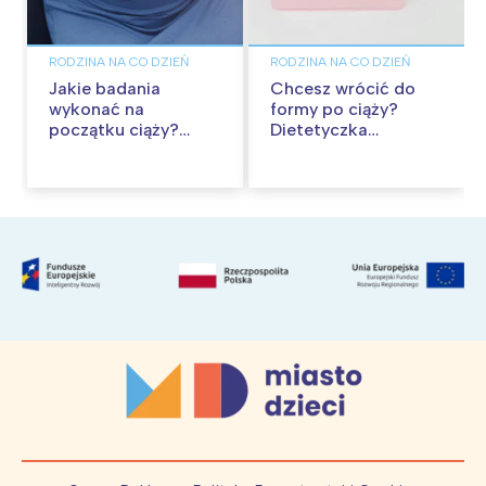
RODZINA NA CO DZIEŃ
RODZINA NA CO DZIEŃ
Jakie badania
Chcesz wrócić do
wykonać na
formy po ciąży?
początku ciąży?
Dietetyczka
Kompletny
odpowiada na
przewodnik po I
najczęstsze pytania i
trymestrze
obawy