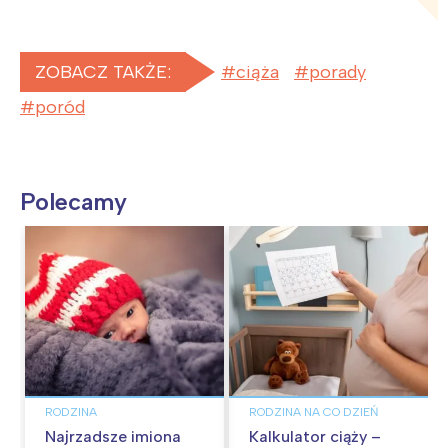
ZOBACZ TAKŻE:
ciąża
porady
poród
Polecamy
RODZINA
RODZINA NA CO DZIEŃ
Najrzadsze imiona
Kalkulator ciąży –