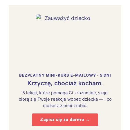
BEZPŁATNY MINI-KURS E-MAILOWY · 5 DNI
Krzyczę, chociaż kocham.
5 lekcji, które pomogą Ci zrozumieć, skąd
biorą się Twoje reakcje wobec dziecka — i co
możesz z nimi zrobić.
Zapisz się za darmo →