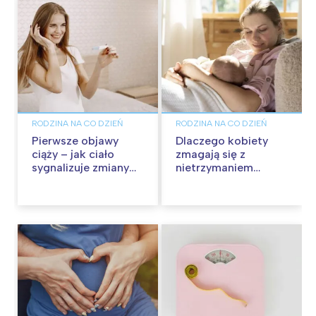
RODZINA NA CO DZIEŃ
RODZINA NA CO DZIEŃ
Pierwsze objawy
Dlaczego kobiety
ciąży – jak ciało
zmagają się z
sygnalizuje zmiany
nietrzymaniem
jeszcze przed wizytą
moczu po porodzie?
u lekarza?