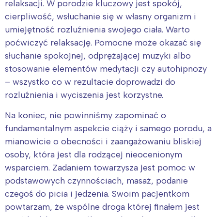
relaksacji. W porodzie kluczowy jest spokój,
Łódź
Kraków
cierpliwość, wsłuchanie się w własny organizm i
Trójmiasto
Południe
umiejętność rozluźnienia swojego ciała. Warto
Poznań
Północ
poćwiczyć relaksację. Pomocne może okazać się
Wrocław
Wszystkie
słuchanie spokojnej, odprężającej muzyki albo
stosowanie elementów medytacji czy autohipnozy
Wybieram
– wszystko co w rezultacie doprowadzi do
rozluźnienia i wyciszenia jest korzystne.
Na koniec, nie powinniśmy zapominać o
fundamentalnym aspekcie ciąży i samego porodu, a
mianowicie o obecności i zaangażowaniu bliskiej
osoby, która jest dla rodzącej nieocenionym
wsparciem. Zadaniem towarzysza jest pomoc w
podstawowych czynnościach, masaż, podanie
czegoś do picia i jedzenia. Swoim pacjentkom
powtarzam, że wspólne droga której finałem jest