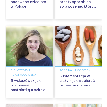
nadawane dzieciom
prosty sposób na
w Polsce
sprawdzenie, który
to tydzień
BIBLIOTECZKA
RODZINA NA CO DZIEŃ
PSYCHOLOGICZNA
Suplementacja w
5 wskazówek jak
ciąży – jak wspierać
rozmawiać z
organizm mamy i
nastolatką o seksie
dziecka?