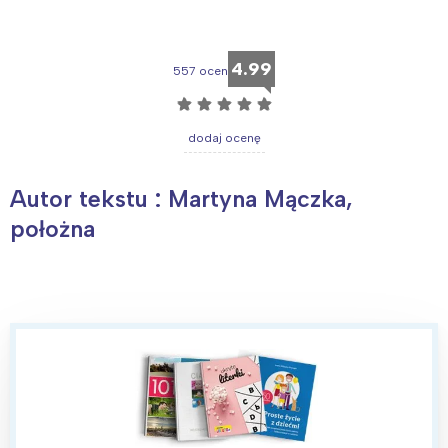
4.99
557 ocen
☆
☆
☆
☆
☆
dodaj ocenę
Autor tekstu : Martyna Mączka,
położna