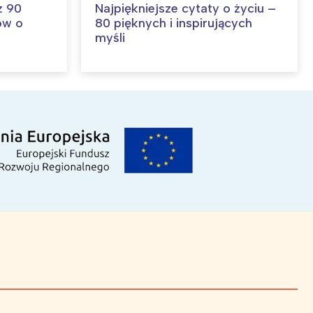
ż 90
Najpiękniejsze cytaty o życiu –
ów o
80 pięknych i inspirujących
myśli