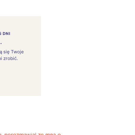
5 DNI
.
rą się Twoje
i zrobić.
:
, porozmawiaj ze mną o …