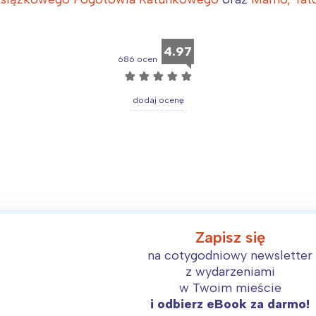
ódź
Kraków
rójmiasto
Południe
4.97
oznań
Północ
686 ocen
rocław
Wszystkie
☆
☆
☆
☆
☆
dodaj ocenę
Wybieram
Zapisz się
na cotygodniowy newsletter
z wydarzeniami
w Twoim mieście
i odbierz eBook za darmo!