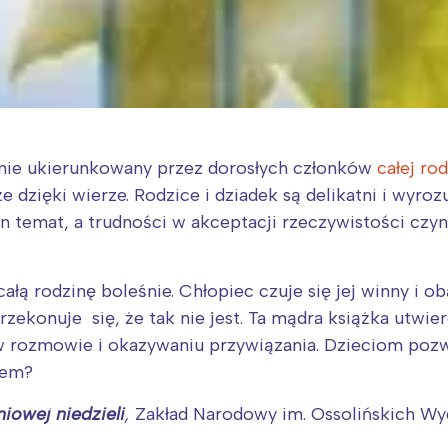
tnie ukierunkowany przez dorosłych członków
całej ro
 dzięki wierze. Rodzice i dziadek są delikatni i wyroz
 temat, a trudności w akceptacji rzeczywistości czyni
ałą rodzinę boleśnie. Chłopiec czuje się jej winny i o
przekonuje się, że tak nie jest. Ta mądra książka utwi
 w rozmowie i okazywaniu przywiązania. Dzieciom poz
tem?
iowej niedzieli
,
Zakład Narodowy im. Ossolińskich W