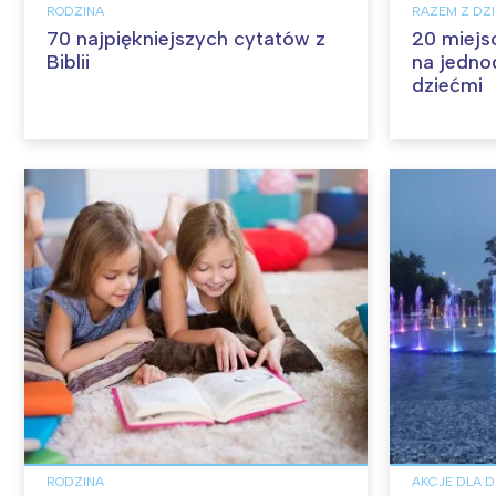
RODZINA
RAZEM Z DZ
70 najpiękniejszych cytatów z
20 miejs
Biblii
na jedno
dziećmi
RODZINA
AKCJE DLA D