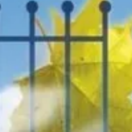
ia i jej płatki
Pszczoła i kwitnący ul