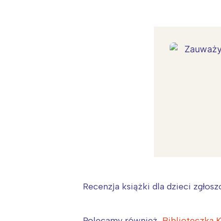
Recenzja książki dla dzieci zgło
W
Polecamy również
Biblioteczka