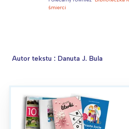
Ł
śmierci
T
P
W
Autor tekstu : Danuta J. Bula