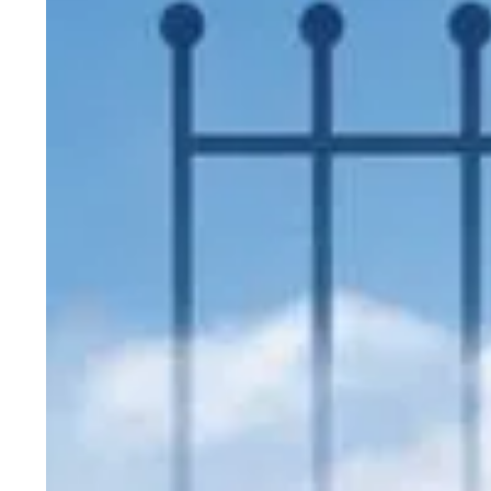
Wiosenny koncert ptaków na płocie
Kwitnąca wiśn