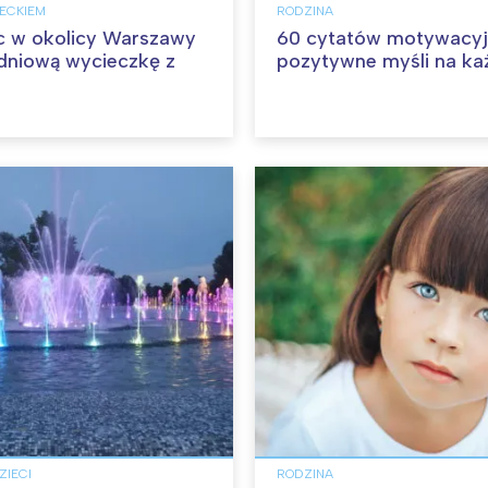
IECKIEM
RODZINA
c w okolicy Warszawy
60 cytatów motywacyj
dniową wycieczkę z
pozytywne myśli na ka
ZIECI
RODZINA