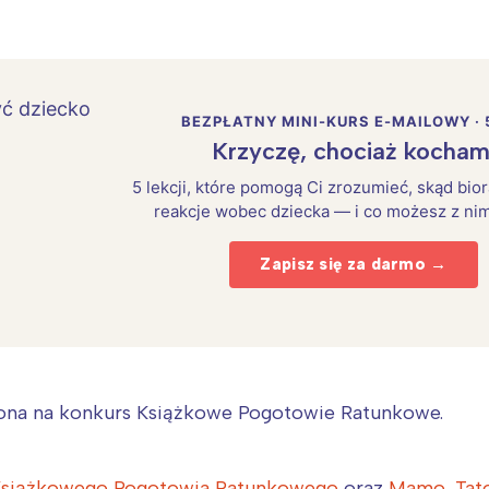
BEZPŁATNY MINI-KURS E-MAILOWY · 
Krzyczę, chociaż kocham
5 lekcji, które pomogą Ci zrozumieć, skąd bio
reakcje wobec dziecka — i co możesz z nim
Zapisz się za darmo →
Interesują mnie wydarzenia z tego regionu
szona na konkurs Książkowe Pogotowie Ratunkowe.
arszawa
Śląsk
 Książkowego Pogotowia Ratunkowego
oraz
Mamo, Tato