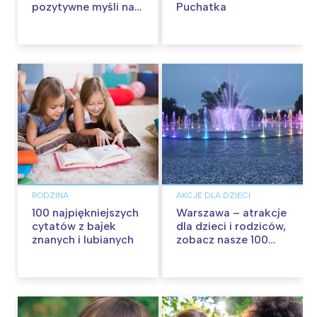
pozytywne myśli na
Puchatka
każdy dzień
RODZINA
AKCJE DLA DZIECI
100 najpiękniejszych
Warszawa – atrakcje
cytatów z bajek
dla dzieci i rodziców,
znanych i lubianych
zobacz nasze 100
propozycji na
wspólną zabawę!