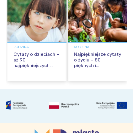
RODZINA
RODZINA
Cytaty o dzieciach –
Najpiękniejsze cytaty
aż 90
o życiu – 80
najpiękniejszych
pięknych i
cytatów o
inspirujących myśli
dzieciństwie