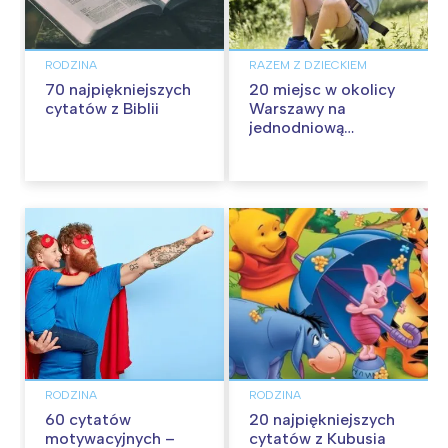
RODZINA
RAZEM Z DZIECKIEM
70 najpiękniejszych
20 miejsc w okolicy
cytatów z Biblii
Warszawy na
jednodniową
wycieczkę z dziećmi
RODZINA
RODZINA
60 cytatów
20 najpiękniejszych
motywacyjnych –
cytatów z Kubusia