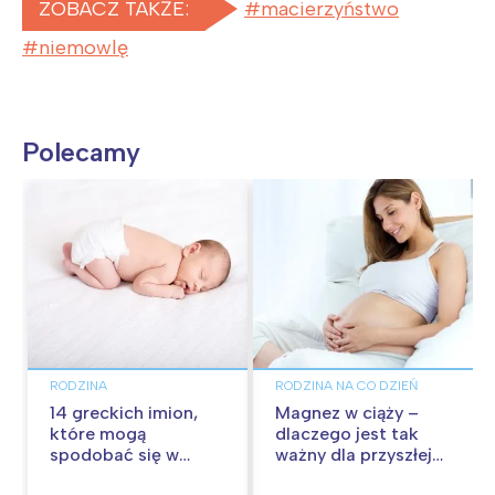
ZOBACZ TAKŻE:
macierzyństwo
niemowlę
Polecamy
RODZINA
RODZINA NA CO DZIEŃ
14 greckich imion,
Magnez w ciąży –
które mogą
dlaczego jest tak
spodobać się w
ważny dla przyszłej
Polsce
mamy i dziecka?