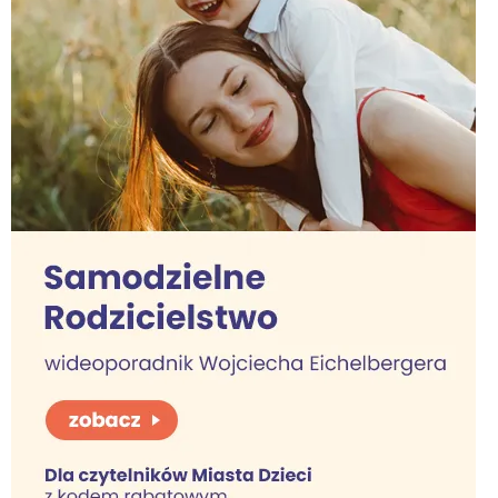
Interesują mnie wydarzenia z
tego regionu:
Warszawa
Śląsk
Łódź
Kraków
Trójmiasto
Południe
Poznań
Północ
Wrocław
Wszystkie
Wybieram