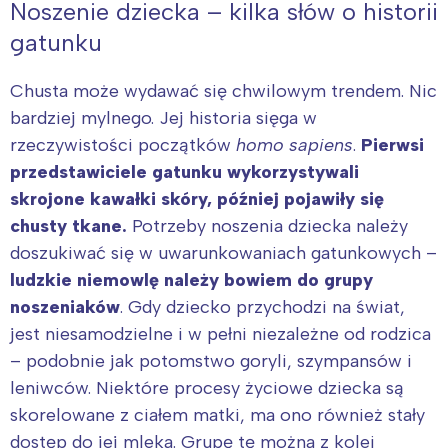
Noszenie dziecka – kilka słów o historii
gatunku
Chusta może wydawać się chwilowym trendem. Nic
bardziej mylnego. Jej historia sięga w
rzeczywistości początków
homo sapiens
.
Pierwsi
przedstawiciele gatunku wykorzystywali
skrojone kawałki skóry, później pojawiły się
chusty tkane.
Potrzeby noszenia dziecka należy
doszukiwać się w uwarunkowaniach gatunkowych –
ludzkie niemowlę należy bowiem do grupy
noszeniaków
. Gdy dziecko przychodzi na świat,
jest niesamodzielne i w pełni niezależne od rodzica
– podobnie jak potomstwo goryli, szympansów i
leniwców. Niektóre procesy życiowe dziecka są
skorelowane z ciałem matki, ma ono również stały
dostęp do jej mleka. Grupę tę można z kolei