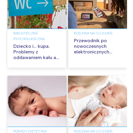
BIBLIOTECZKA
RODZINA NA CO DZIEŃ
PSYCHOLOGICZNA
Przewodnik po
Dziecko i… kupa.
nowoczesnych
Problemy z
elektronicznych
oddawaniem kału a
nianiach dla
zaburzenia o
rodziców – jak
charakterze
wybrać najlepszą dla
nerwowym
swojej rodziny?
PORADY DIETETYKA
RODZINA NA CO DZIEŃ