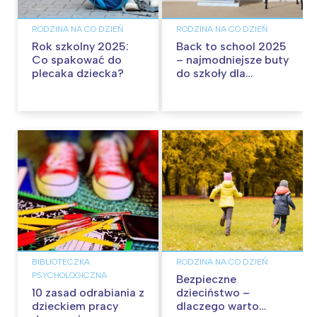
RODZINA NA CO DZIEŃ
RODZINA NA CO DZIEŃ
Rok szkolny 2025:
Back to school 2025
Co spakować do
– najmodniejsze buty
plecaka dziecka?
do szkoły dla
dziewczynki na nowy
rok szkolny
BIBLIOTECZKA
RODZINA NA CO DZIEŃ
PSYCHOLOGICZNA
Bezpieczne
10 zasad odrabiania z
dzieciństwo –
dzieckiem pracy
dlaczego warto