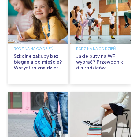
RODZINA NA CO DZIEŃ
RODZINA NA CO DZIEŃ
Szkolne zakupy bez
Jakie buty na WF
biegania po mieście?
wybrać? Przewodnik
Wszystko znajdziesz
dla rodziców
w Pepco