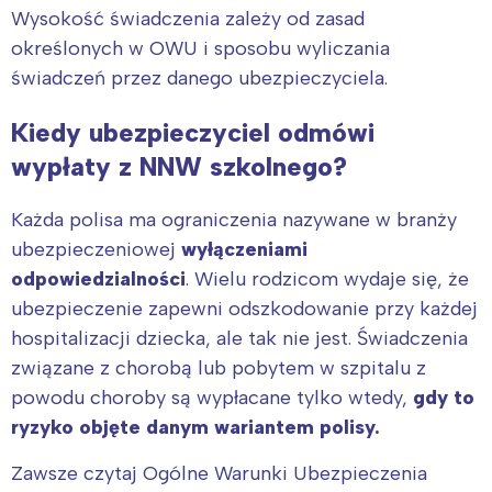
tego regionu:
Wysokość świadczenia zależy od zasad
określonych w OWU i sposobu wyliczania
świadczeń przez danego ubezpieczyciela.
Warszawa
Śląsk
Łódź
Kraków
Kiedy ubezpieczyciel odmówi
Trójmiasto
Południe
wypłaty z NNW szkolnego?
Poznań
Północ
Wrocław
Wszystkie
Każda polisa ma ograniczenia nazywane w branży
ubezpieczeniowej
wyłączeniami
odpowiedzialności
. Wielu rodzicom wydaje się, że
Wybieram
ubezpieczenie zapewni odszkodowanie przy każdej
hospitalizacji dziecka, ale tak nie jest. Świadczenia
związane z chorobą lub pobytem w szpitalu z
powodu choroby są wypłacane tylko wtedy,
gdy to
ryzyko objęte danym wariantem polisy.
Zawsze czytaj Ogólne Warunki Ubezpieczenia