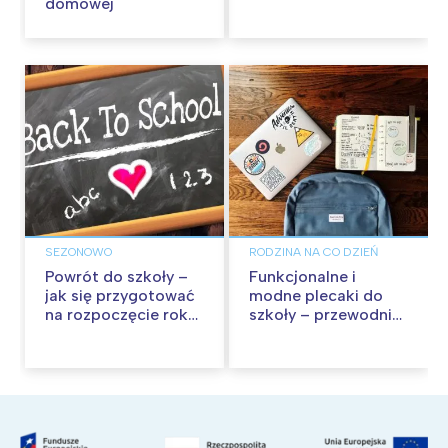
domowej
wykupić
ubezpieczenie
szkolne NNW dla
dzieci i młodzieży?
Jak działa
ubezpieczenie NNW
szkolne Twojego
dziecka?
SEZONOWO
RODZINA NA CO DZIEŃ
Powrót do szkoły –
Funkcjonalne i
jak się przygotować
modne plecaki do
na rozpoczęcie roku
szkoły – przewodnik
szkolnego?
po najnowszych
trendach