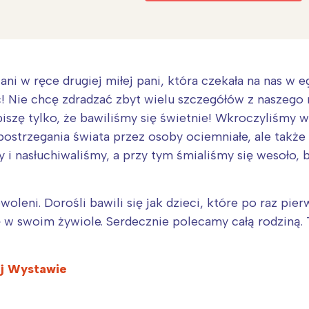
Interesują mnie wydarzenia z tego regionu
ni w ręce drugiej miłej pani, która czekała na nas w 
arszawa
Śląsk
ic! Nie chcę zdradzać zbyt wielu szczegółów z naszeg
iszę tylko, że bawiliśmy się świetnie! Wkroczyliśmy w
ódź
Kraków
postrzegania świata przez osoby ociemniałe, ale także
rójmiasto
Południe
 i nasłuchiwaliśmy, a przy tym śmialiśmy się wesoło,
oznań
Północ
rocław
Wszystkie
leni. Dorośli bawili się jak dzieci, które po raz pie
ię w swoim żywiole. Serdecznie polecamy całą rodziną.
Wybieram
ej Wystawie