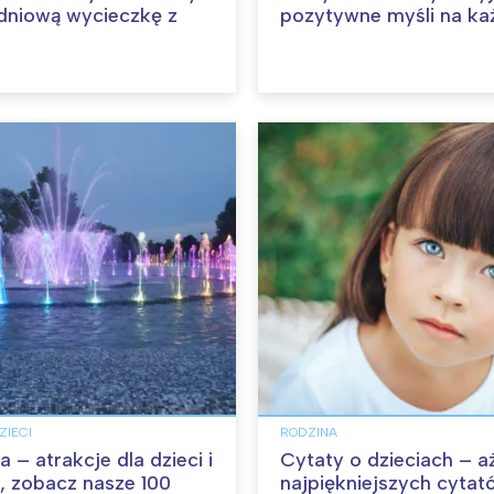
dniową wycieczkę z
pozytywne myśli na ka
ZIECI
RODZINA
– atrakcje dla dzieci i
Cytaty o dzieciach – a
, zobacz nasze 100
najpiękniejszych cytat