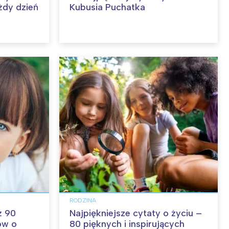
żdy dzień
Kubusia Puchatka
RODZINA
ż 90
Najpiękniejsze cytaty o życiu –
ów o
80 pięknych i inspirujących