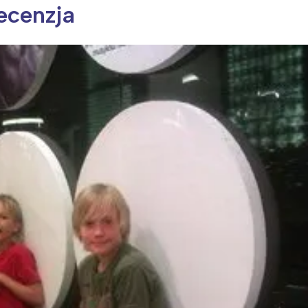
ecenzja
ia i jej płatki
Pszczoła i kwitnący ul