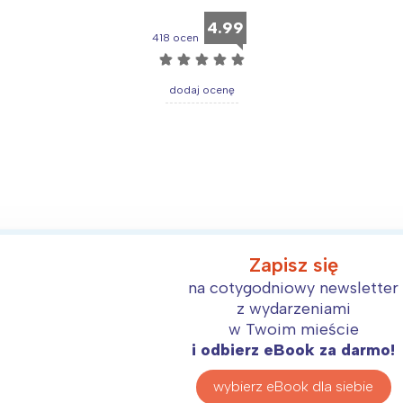
4.99
418 ocen
☆
☆
☆
☆
☆
dodaj ocenę
Zapisz się
na cotygodniowy newsletter
z wydarzeniami
w Twoim mieście
i odbierz eBook za darmo!
wybierz eBook dla siebie