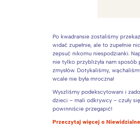
Po kwadransie zostaliśmy przekaza
W
widać zupełnie, ale to zupełnie n
zepsuć nikomu niespodzianki. Nap
Ł
nie tylko przybliżyła nam sposób 
T
zmysłów. Dotykaliśmy, wąchaliśmy
P
wcale nie była mroczna!
W
Wyszliśmy podekscytowani i zadowo
dzieci – mali odkrywcy – czuły s
powinniście przegapić!
Przeczytaj więcej o Niewidzialn