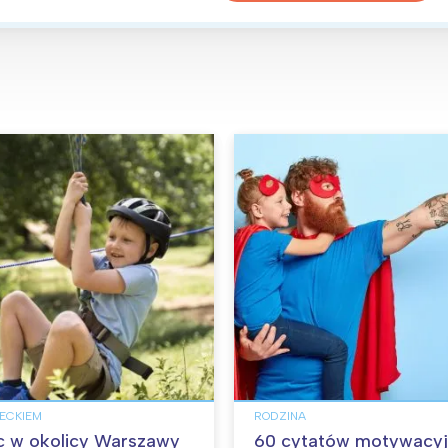
IECKIEM
RODZINA
c w okolicy Warszawy
60 cytatów motywacyj