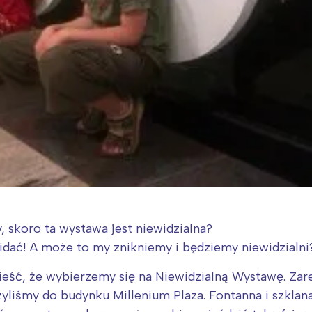
 skoro ta wystawa jest niewidzialna?
widać! A może to my znikniemy i będziemy niewidzialni
ieść, że wybierzemy się na Niewidzialną Wystawę. Za
zyliśmy do budynku Millenium Plaza. Fontanna i szkla