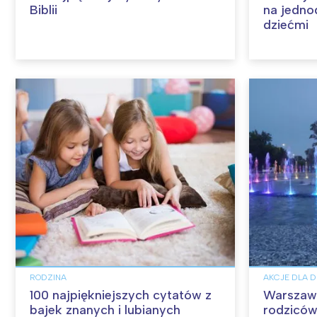
Biblii
na jedno
dziećmi
RODZINA
AKCJE DLA D
100 najpiękniejszych cytatów z
Warszawa 
bajek znanych i lubianych
rodziców