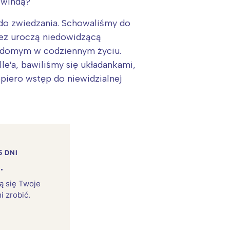
 windą?
 do zwiedzania. Schowaliśmy do
zez uroczą niedowidzącą
idomym w codziennym życiu.
e′a, bawiliśmy się układankami,
piero wstęp do niewidzialnej
5 DNI
.
rą się Twoje
i zrobić.