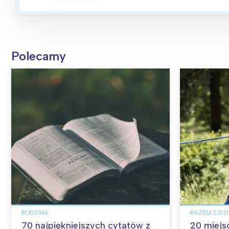
Polecamy
RODZINA
RAZEM Z DZ
70 najpiękniejszych cytatów z
20 miejs