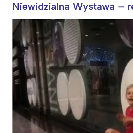
Niewidzialna Wystawa – r
Wiosenny koncert ptaków na płocie
Kwitnąca wiśn