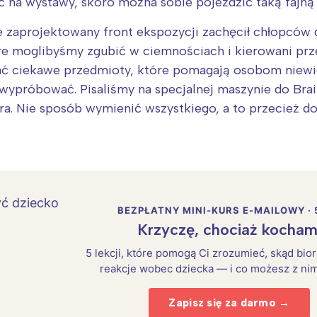
ć na wystawy, skoro można sobie pojeździć taką fajną
e zaprojektowany front ekspozycji zachęcił chłopców
óre moglibyśmy zgubić w ciemnościach i kierowani pr
ać ciekawe przedmioty, które pomagają osobom niew
ypróbować. Pisaliśmy na specjalnej maszynie do Braill
. Nie sposób wymienić wszystkiego, a to przecież do
BEZPŁATNY MINI-KURS E-MAILOWY · 
Krzyczę, chociaż kocham
5 lekcji, które pomogą Ci zrozumieć, skąd bio
reakcje wobec dziecka — i co możesz z nim
Zapisz się za darmo →