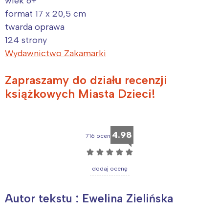
wiek 6+
format 17 x 20,5 cm
twarda oprawa
124 strony
Wydawnictwo Zakamarki
Zapraszamy do działu recenzji
książkowych Miasta Dzieci!
Interesują mnie wydarzenia z
tego regionu:
4.98
716 ocen
Warszawa
Śląsk
☆
☆
☆
☆
☆
Łódź
Kraków
dodaj ocenę
Trójmiasto
Południe
Poznań
Północ
Autor tekstu : Ewelina Zielińska
Wrocław
Wszystkie