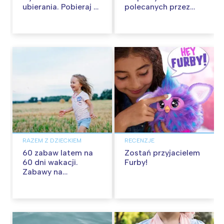
ubierania. Pobieraj za
polecanych przez
darmo!
mamy roczniaków
RAZEM Z DZIECKIEM
RECENZJE
60 zabaw latem na
Zostań przyjacielem
60 dni wakacji.
Furby!
Zabawy na
podwórku, w domu i
w plenerze