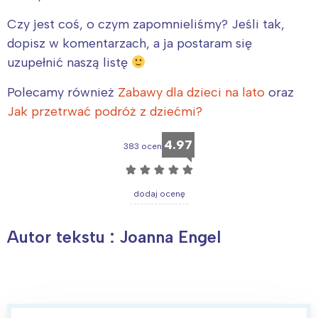
Czy jest coś, o czym zapomnieliśmy? Jeśli tak,
Warszawa
Śląsk
dopisz w komentarzach, a ja postaram się
Łódź
Kraków
uzupełnić naszą listę
Trójmiasto
Południe
Poznań
Północ
Polecamy również
Zabawy dla dzieci na lato
oraz
Wrocław
Wszystkie
Jak przetrwać podróż z dziećmi?
4.97
383 ocen
Wybieram
☆
☆
☆
☆
☆
dodaj ocenę
Autor tekstu : Joanna Engel