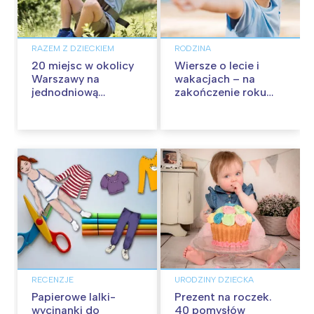
RAZEM Z DZIECKIEM
RODZINA
20 miejsc w okolicy
Wiersze o lecie i
Warszawy na
wakacjach – na
jednodniową
zakończenie roku
wycieczkę z dziećmi
szkolnego
RECENZJE
URODZINY DZIECKA
Papierowe lalki-
Prezent na roczek.
wycinanki do
40 pomysłów