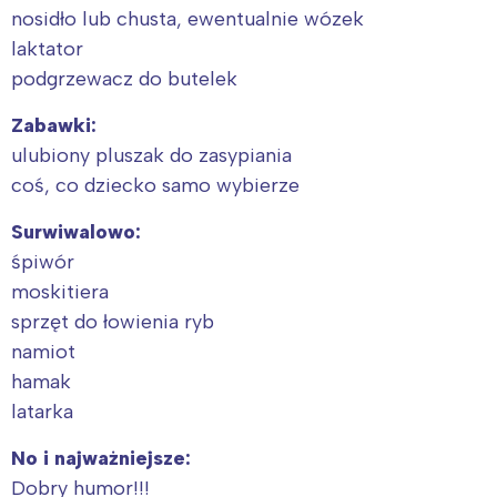
nosidło lub chusta, ewentualnie wózek
laktator
podgrzewacz do butelek
Zabawki:
ulubiony pluszak do zasypiania
coś, co dziecko samo wybierze
Surwiwalowo:
śpiwór
moskitiera
sprzęt do łowienia ryb
namiot
hamak
latarka
Interesują mnie wydarzenia z
No i najważniejsze:
tego regionu:
Dobry humor!!!