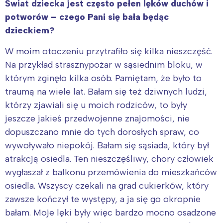
Świat dziecka jest często pełen lęków duchów i
potworów – czego Pani się bała będąc
dzieckiem?
W moim otoczeniu przytrafiło się kilka nieszczęść.
Na przykład strasznypożar w sąsiednim bloku, w
którym zginęło kilka osób. Pamiętam, że było to
traumą na wiele lat. Bałam się też dziwnych ludzi,
którzy zjawiali się u moich rodziców, to były
Interesują mnie wydarzenia z
jeszcze jakieś przedwojenne znajomości, nie
tego regionu:
dopuszczano mnie do tych dorosłych spraw, co
wywoływało niepokój. Bałam się sąsiada, który był
Warszawa
Śląsk
atrakcją osiedla. Ten nieszczęśliwy, chory człowiek
Łódź
Kraków
wygłaszał z balkonu przemówienia do mieszkańców
Trójmiasto
Południe
osiedla. Wszyscy czekali na grad cukierków, który
Poznań
Północ
zawsze kończył te występy, a ja się go okropnie
bałam. Moje lęki były więc bardzo mocno osadzone
Wrocław
Wszystkie