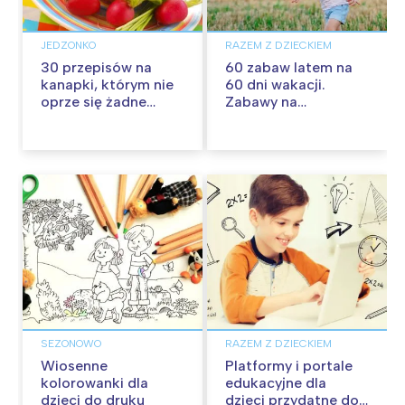
JEDZONKO
RAZEM Z DZIECKIEM
30 przepisów na
60 zabaw latem na
kanapki, którym nie
60 dni wakacji.
oprze się żadne
Zabawy na
dziecko
podwórku, w domu i
w plenerze
SEZONOWO
RAZEM Z DZIECKIEM
Wiosenne
Platformy i portale
kolorowanki dla
edukacyjne dla
dzieci do druku
dzieci przydatne do