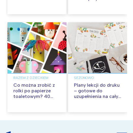
nauki w domu
RAZEM Z DZIECKIEM
SEZONOWO
Co można zrobić z
Plany lekcji do druku
rolki po papierze
– gotowe do
toaletowym? 40
uzupełnienia na cały
pomysłów na zabawę
rok szkolny!
z rolkami