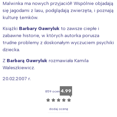
Malwinka ma nowych przyjaciół! Wspólnie objadają
się jagodami z lasu, podglądają zwierzęta, i poznają
kulturę Łemków.
Książki
Barbary Gawryluk
to zawsze ciepłe i
zabawne historie, w których autorka porusza
trudne problemy z doskonałym wyczuciem psychiki
dziecka.
Z
Barbarą Gawryluk
rozmawiała Kamila
Waleszkiewicz.
20.02.2007 r.
4.99
859 ocen
☆
☆
☆
☆
☆
dodaj ocenę