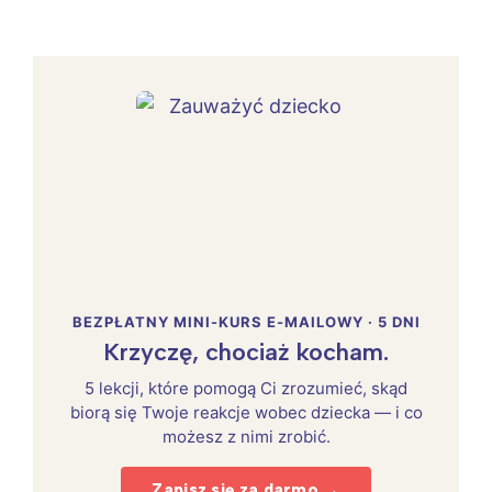
BEZPŁATNY MINI-KURS E-MAILOWY · 5 DNI
Krzyczę, chociaż kocham.
5 lekcji, które pomogą Ci zrozumieć, skąd
biorą się Twoje reakcje wobec dziecka — i co
możesz z nimi zrobić.
Zapisz się za darmo →