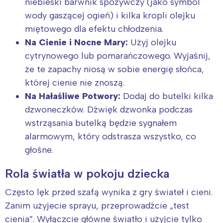
niebieski barwnik spożywczy (jako symbol
wody gaszącej ogień) i kilka kropli olejku
miętowego dla efektu chłodzenia.
Na Cienie i Nocne Mary:
Użyj olejku
cytrynowego lub pomarańczowego. Wyjaśnij,
że te zapachy niosą w sobie energię słońca,
której cienie nie znoszą.
Na Hałaśliwe Potwory:
Dodaj do butelki kilka
dzwoneczków. Dźwięk dzwonka podczas
wstrząsania butelką będzie sygnałem
alarmowym, który odstrasza wszystko, co
głośne.
Rola światła w pokoju dziecka
Często lęk przed szafą wynika z gry świateł i cieni.
Zanim użyjecie sprayu, przeprowadźcie „test
cienia”. Wyłączcie główne światło i użyjcie tylko