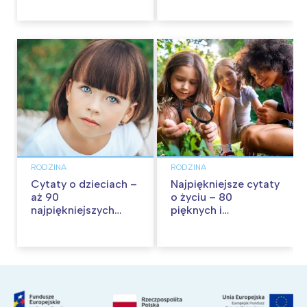
wspólną zabawę!
RODZINA
RODZINA
Cytaty o dzieciach –
Najpiękniejsze cytaty
aż 90
o życiu – 80
najpiękniejszych
pięknych i
cytatów o
inspirujących myśli
dzieciństwie