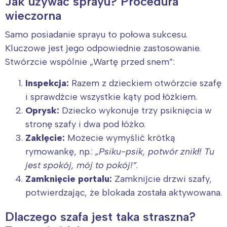
Jak używać sprayu? Procedura
wieczorna
Samo posiadanie sprayu to połowa sukcesu.
Kluczowe jest jego odpowiednie zastosowanie.
Stwórzcie wspólnie „Wartę przed snem”:
Inspekcja:
Razem z dzieckiem otwórzcie szafę
i sprawdźcie wszystkie kąty pod łóżkiem.
Oprysk:
Dziecko wykonuje trzy psiknięcia w
stronę szafy i dwa pod łóżko.
Zaklęcie:
Możecie wymyślić krótką
rymowankę, np.:
„Psiku-psik, potwór znikł! Tu
jest spokój, mój to pokój!”
.
Zamknięcie portalu:
Zamknijcie drzwi szafy,
potwierdzając, że blokada została aktywowana.
Dlaczego szafa jest taka straszna?