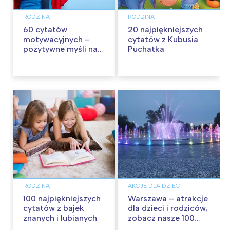
RODZINA
RODZINA
60 cytatów
20 najpiękniejszych
motywacyjnych –
cytatów z Kubusia
pozytywne myśli na
Puchatka
każdy dzień
RODZINA
AKCJE DLA DZIECI
100 najpiękniejszych
Warszawa – atrakcje
cytatów z bajek
dla dzieci i rodziców,
znanych i lubianych
zobacz nasze 100
propozycji na