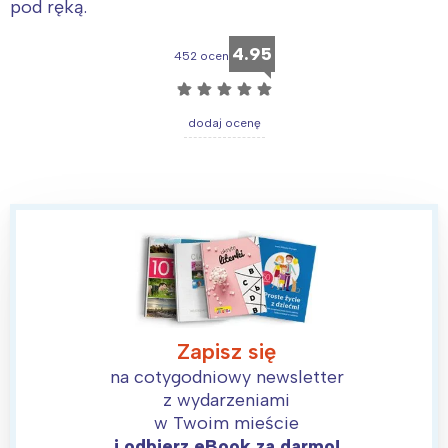
pod ręką.
4.95
452 ocen
☆
☆
☆
☆
☆
dodaj ocenę
Zapisz się
na cotygodniowy newsletter
z wydarzeniami
w Twoim mieście
i odbierz eBook za darmo!