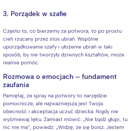
tego regionu:
3. Porządek w szafie
Warszawa
Śląsk
Łódź
Kraków
Często to, co bierzemy za potwora, to po prostu
cień rzucany przez stos ubrań. Wspólne
Trójmiasto
Południe
uporządkowanie szafy i ułożenie ubrań w taki
Poznań
Północ
sposób, by nie tworzyły dziwnych kształtów, może
Wrocław
Wszystkie
realnie pomóc.
Wybieram
Rozmowa o emocjach – fundament
zaufania
Pamiętaj, że spray na potwory to narzędzie
pomocnicze, ale najważniejsza jest Twoja
obecność i akceptacja uczuć dziecka. Nigdy nie
wyśmiewaj lęku. Zamiast mówić: „Nie bądź głupi, tu
nic nie ma”, powiedz: „Widzę, że się boisz. Jestem