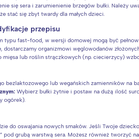
nie się sera i zarumienienie brzegów bułki. Należy uw
e stać się zbyt twardy dla małych dzieci.
yfikacje przepisu
iem typu fast-food, w wersji domowej mogą być pełno
te, dostarczamy organizmowi węglowodanów złożonych 
 mięsa lub roślin strączkowych (np. ciecierzycy) wzbo
ego bezlaktozowego lub wegańskich zamienników na ba
cznym:
Wybierz bułki żytnie i postaw na dużą ilość s
y ogórek).
dzie do oswajania nowych smaków. Jeśli Twoje dziecko
ć” pod grubą warstwą sera. Możesz również tworzyć na 