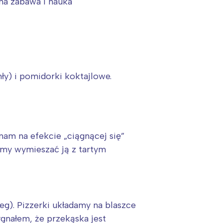
na zabawa i nauka
ły) i pomidorki koktajlowe.
nam na efekcie „ciągnącej się”
emy wymieszać ją z tartym
eg). Pizzerki układamy na blaszce
gnałem, że przekąska jest