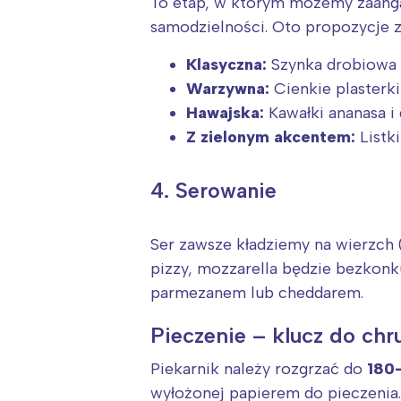
To etap, w którym możemy zaanga
samodzielności. Oto propozycje z
Klasyczna:
Szynka drobiowa w
Warzywna:
Cienkie plasterki
Hawajska:
Kawałki ananasa i
Z zielonym akcentem:
Listk
4. Serowanie
Ser zawsze kładziemy na wierzch 
pizzy, mozzarella będzie bezkonk
parmezanem lub cheddarem.
Pieczenie – klucz do chr
Piekarnik należy rozgrzać do
180-
wyłożonej papierem do pieczenia.