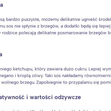
rójmiasto
Południe
wa
oznań
Północ
rocław
Wszystkie
ki są bardzo puszyste, możemy delikatnie ugnieść śro
emu sos nie spłynie z brzegów, a dodatki będą się lepie
Wybieram
 rodzice polecają delikatne posmarowanie brzegów bu
a
niego ketchupu, który zawiera dużo cukru. Lepiej wym
egano i kroplą oliwy. Taki sos nakładamy równomierni
 wolnego brzegu. Zapobiegnie to przypalaniu się pomi
atywność i wartości odżywcze