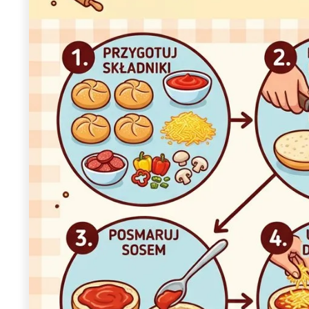
Wiosenny koncert ptaków na płocie
Kwitnąca wiśn