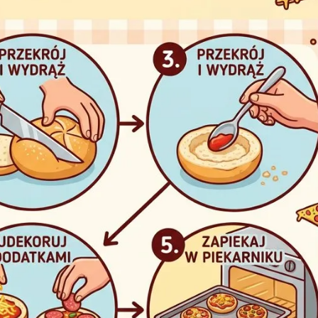
ia i jej płatki
Pszczoła i kwitnący ul