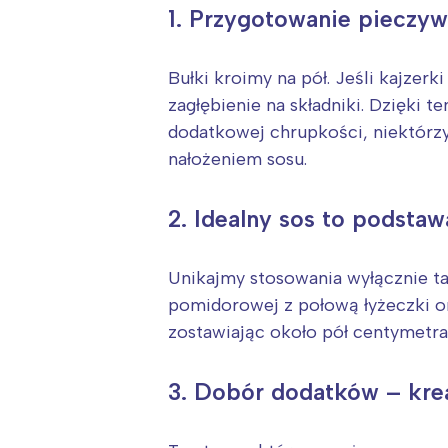
T
1. Przygotowanie pieczy
P
W
Bułki kroimy na pół. Jeśli kajzer
zagłębienie na składniki. Dzięki t
dodatkowej chrupkości, niektórzy
nałożeniem sosu.
2. Idealny sos to podstaw
Unikajmy stosowania wyłącznie ta
pomidorowej z połową łyżeczki or
zostawiając około pół centymetra
3. Dobór dodatków – kre