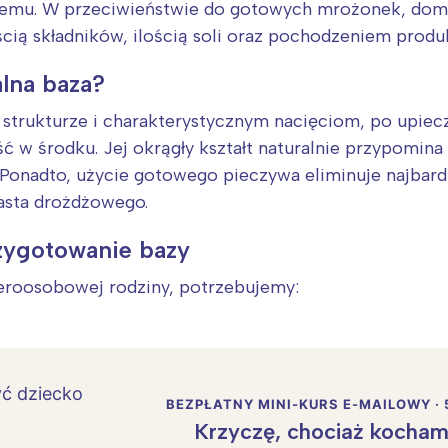
demu. W przeciwieństwie do gotowych mrożonek, domo
ścią składników, ilością soli oraz pochodzeniem produ
alna baza?
j strukturze i charakterystycznym nacięciom, po upiecz
 w środku. Jej okrągły kształt naturalnie przypomina 
. Ponadto, użycie gotowego pieczywa eliminuje najbard
iasta drożdżowego.
rzygotowanie bazy
teroosobowej rodziny, potrzebujemy:
BEZPŁATNY MINI-KURS E-MAILOWY · 
Krzyczę, chociaż kocham