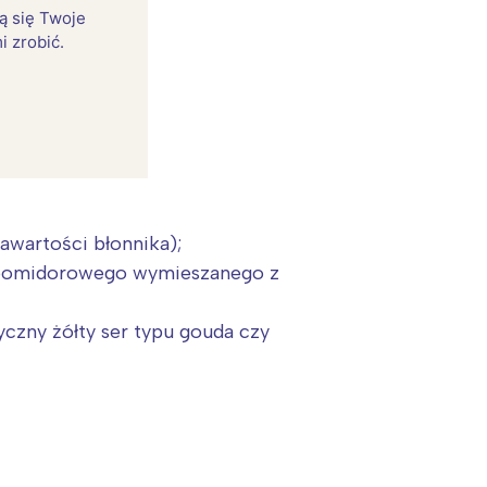
rą się Twoje
i zrobić.
awartości błonnika);
u pomidorowego wymieszanego z
syczny żółty ser typu gouda czy
: