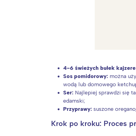
4-6 świeżych bułek kajzer
Sos pomidorowy:
można użyć
wodą lub domowego ketchup
Ser:
Najlepiej sprawdzi się ta
edamski;
Przyprawy:
suszone oregano,
W
Krok po kroku: Proces p
Ł