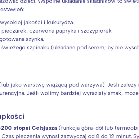
żować dzieci. Wspólne układanie składników to świet
estawień:
ysokiej jakości i kukurydza.
 pieczarek, czerwona papryka i szczypiorek.
 gotowana szynka.
i świeżego szpinaku (układane pod serem, by nie wysch
(lub jako warstwę wiążącą pod warzywa). Jeśli zależy 
urencyjna. Jeśli wolimy bardziej wyrazisty smak, moż
upkości
200 stopni Celsjusza
(funkcja góra-dół lub termoobi
 Czas pieczenia wynosi zazwyczaj od 8 do 12 minut. Sy