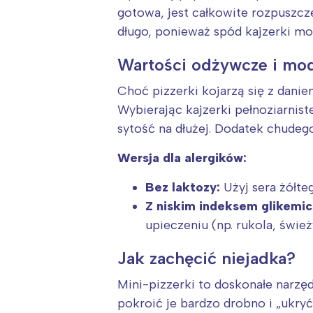
gotowa, jest całkowite rozpuszcze
długo, ponieważ spód kajzerki moż
Wartości odżywcze i mod
Choć pizzerki kojarzą się z dan
Wybierając kajzerki pełnoziarnis
sytość na dłużej. Dodatek chudego
Wersja dla alergików:
Bez laktozy:
Użyj sera żółt
Z niskim indeksem glikemi
upieczeniu (np. rukola, śwież
Jak zachęcić niejadka?
Mini-pizzerki to doskonałe narzę
pokroić je bardzo drobno i „ukry