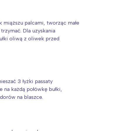
dek miąższu palcami, tworząc małe
j trzymać. Dla uzyskania
łki oliwą z oliwek przed
ieszać 3 łyżki passaty
e na każdą połówkę bułki,
dorów na blaszce.