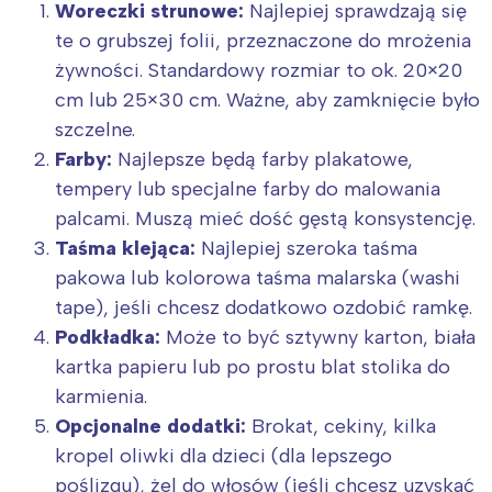
Woreczki strunowe:
Najlepiej sprawdzają się
te o grubszej folii, przeznaczone do mrożenia
żywności. Standardowy rozmiar to ok. 20×20
cm lub 25×30 cm. Ważne, aby zamknięcie było
szczelne.
Farby:
Najlepsze będą farby plakatowe,
tempery lub specjalne farby do malowania
palcami. Muszą mieć dość gęstą konsystencję.
Taśma klejąca:
Najlepiej szeroka taśma
pakowa lub kolorowa taśma malarska (washi
tape), jeśli chcesz dodatkowo ozdobić ramkę.
Podkładka:
Może to być sztywny karton, biała
kartka papieru lub po prostu blat stolika do
karmienia.
Opcjonalne dodatki:
Brokat, cekiny, kilka
kropel oliwki dla dzieci (dla lepszego
poślizgu), żel do włosów (jeśli chcesz uzyskać