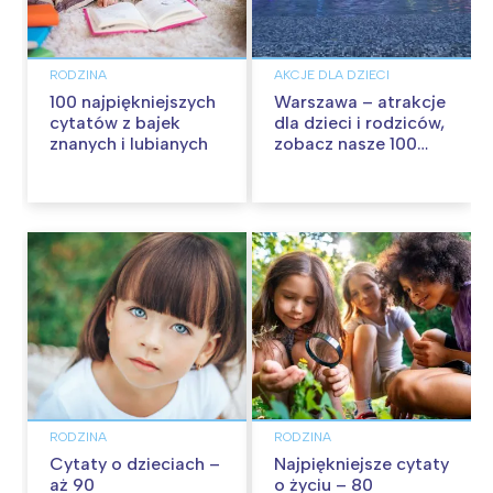
RODZINA
AKCJE DLA DZIECI
100 najpiękniejszych
Warszawa – atrakcje
cytatów z bajek
dla dzieci i rodziców,
znanych i lubianych
zobacz nasze 100
propozycji na
wspólną zabawę!
RODZINA
RODZINA
Cytaty o dzieciach –
Najpiękniejsze cytaty
aż 90
o życiu – 80