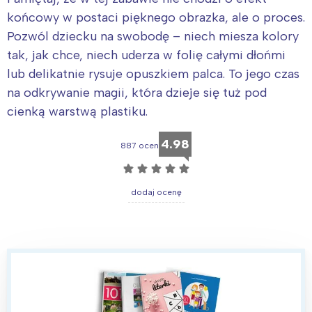
końcowy w postaci pięknego obrazka, ale o proces.
Pozwól dziecku na swobodę – niech miesza kolory
tak, jak chce, niech uderza w folię całymi dłońmi
lub delikatnie rysuje opuszkiem palca. To jego czas
na odkrywanie magii, która dzieje się tuż pod
cienką warstwą plastiku.
4.98
887 ocen
☆
☆
☆
☆
☆
dodaj ocenę