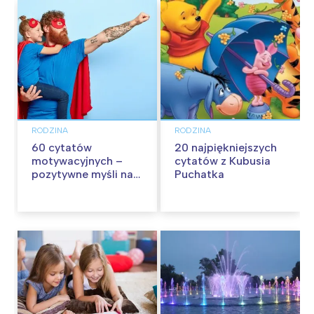
RODZINA
RODZINA
60 cytatów
20 najpiękniejszych
motywacyjnych –
cytatów z Kubusia
pozytywne myśli na
Puchatka
każdy dzień