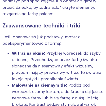
podłożyć pod spód zdjęcie lub obrazek z gazety i
prosić dziecko, by „odnalazło” ukryte elementy,
rozgarniając farbę palcami.
Zaawansowane techniki i triki
Jeśli opanowałeś już podstawy, możesz
poeksperymentować z formą:
Witraż na oknie:
Przyklej woreczek do szyby
okiennej. Przechodzące przez farbę światło
słoneczne da niesamowity efekt wizualny,
przypominający prawdziwy witraż. To świetna
lekcja optyki i przenikania światła.
Malowanie na ciemnym tle:
Podłóż pod
woreczek czarny karton, a do środka daj jasne,
neonowe farby lub białą farbę z dużą ilością
brokatu. Kontrast będzie stymulował wzrok