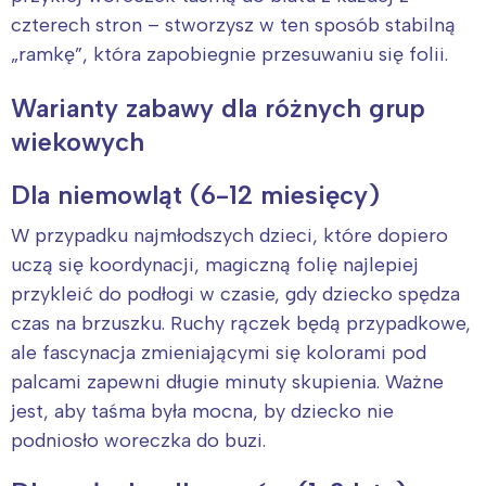
czterech stron – stworzysz w ten sposób stabilną
„ramkę”, która zapobiegnie przesuwaniu się folii.
Warianty zabawy dla różnych grup
wiekowych
Dla niemowląt (6-12 miesięcy)
W przypadku najmłodszych dzieci, które dopiero
uczą się koordynacji, magiczną folię najlepiej
przykleić do podłogi w czasie, gdy dziecko spędza
Interesują mnie wydarzenia z
czas na brzuszku. Ruchy rączek będą przypadkowe,
tego regionu:
ale fascynacja zmieniającymi się kolorami pod
palcami zapewni długie minuty skupienia. Ważne
Warszawa
Śląsk
jest, aby taśma była mocna, by dziecko nie
Łódź
Kraków
podniosło woreczka do buzi.
Trójmiasto
Południe