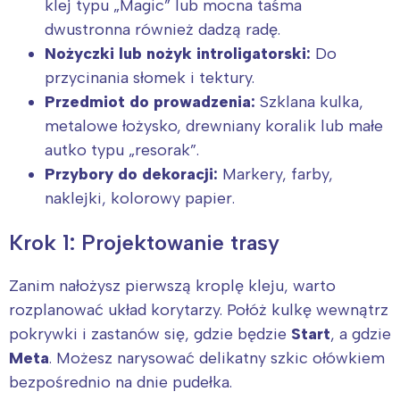
klej typu „Magic” lub mocna taśma
dwustronna również dadzą radę.
Nożyczki lub nożyk introligatorski:
Do
przycinania słomek i tektury.
Przedmiot do prowadzenia:
Szklana kulka,
metalowe łożysko, drewniany koralik lub małe
autko typu „resorak”.
Przybory do dekoracji:
Markery, farby,
naklejki, kolorowy papier.
Krok 1: Projektowanie trasy
Zanim nałożysz pierwszą kroplę kleju, warto
rozplanować układ korytarzy. Połóż kulkę wewnątrz
pokrywki i zastanów się, gdzie będzie
Start
, a gdzie
Meta
. Możesz narysować delikatny szkic ołówkiem
bezpośrednio na dnie pudełka.