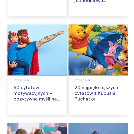
jednodniową
wycieczkę z dziećmi
RODZINA
RODZINA
60 cytatów
20 najpiękniejszych
motywacyjnych –
cytatów z Kubusia
pozytywne myśli na
Puchatka
każdy dzień