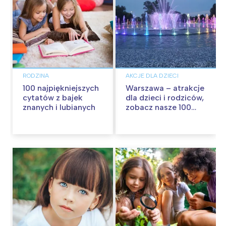
RODZINA
AKCJE DLA DZIECI
100 najpiękniejszych
Warszawa – atrakcje
cytatów z bajek
dla dzieci i rodziców,
znanych i lubianych
zobacz nasze 100
propozycji na
wspólną zabawę!