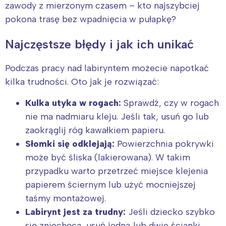
zawody z mierzonym czasem – kto najszybciej
pokona trasę bez wpadnięcia w pułapkę?
Najczęstsze błędy i jak ich unikać
Podczas pracy nad labiryntem możecie napotkać
kilka trudności. Oto jak je rozwiązać:
Kulka utyka w rogach:
Sprawdź, czy w rogach
nie ma nadmiaru kleju. Jeśli tak, usuń go lub
zaokrąglij róg kawałkiem papieru.
Słomki się odklejają:
Powierzchnia pokrywki
może być śliska (lakierowana). W takim
przypadku warto przetrzeć miejsce klejenia
papierem ściernym lub użyć mocniejszej
taśmy montażowej.
Labirynt jest za trudny:
Jeśli dziecko szybko
się zniechęca, usuń jedną lub dwie ścianki,