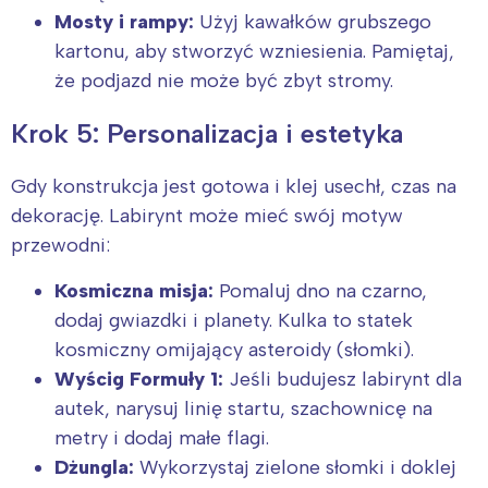
Mosty i rampy:
Użyj kawałków grubszego
kartonu, aby stworzyć wzniesienia. Pamiętaj,
że podjazd nie może być zbyt stromy.
Krok 5: Personalizacja i estetyka
Gdy konstrukcja jest gotowa i klej usechł, czas na
dekorację. Labirynt może mieć swój motyw
przewodni:
Kosmiczna misja:
Pomaluj dno na czarno,
dodaj gwiazdki i planety. Kulka to statek
kosmiczny omijający asteroidy (słomki).
Interesują mnie wydarzenia z
Wyścig Formuły 1:
Jeśli budujesz labirynt dla
tego regionu:
autek, narysuj linię startu, szachownicę na
metry i dodaj małe flagi.
Warszawa
Śląsk
Dżungla:
Wykorzystaj zielone słomki i doklej
Łódź
Kraków