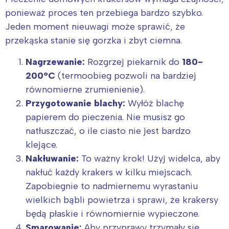
ponieważ proces ten przebiega bardzo szybko.
Jeden moment nieuwagi może sprawić, że
przekąska stanie się gorzka i zbyt ciemna.
Nagrzewanie:
Rozgrzej piekarnik do
180-
200°C
(termoobieg pozwoli na bardziej
równomierne zrumienienie).
Przygotowanie blachy:
Wyłóż blachę
papierem do pieczenia. Nie musisz go
natłuszczać, o ile ciasto nie jest bardzo
klejące.
Interesują mnie wydarzenia z
Nakłuwanie:
To ważny krok! Użyj widelca, aby
tego regionu:
nakłuć każdy krakers w kilku miejscach.
Zapobiegnie to nadmiernemu wyrastaniu
Warszawa
Śląsk
wielkich bąbli powietrza i sprawi, że krakersy
będą płaskie i równomiernie wypieczone.
Łódź
Kraków
Smarowanie:
Aby przyprawy trzymały się