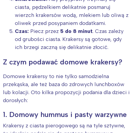
Trójmiasto
Południe
ciasta, pędzelkiem delikatnie posmaruj
Poznań
Północ
wierzch krakersów wodą, mlekiem lub oliwą z
Wrocław
Wszystkie
oliwek przed posypaniem dodatkami.
Czas:
Piecz przez
5 do 8 minut
. Czas zależy
Wybieram
od grubości ciasta. Krakersy są gotowe, gdy
ich brzegi zaczną się delikatnie złocić.
Z czym podawać domowe krakersy?
Domowe krakersy to nie tylko samodzielna
przekąska, ale też baza do zdrowych lunchboxów
lub kolacji. Oto kilka propozycji podania dla dzieci i
dorosłych:
1. Domowy hummus i pasty warzywne
Krakersy z ciasta pierogowego są na tyle sztywne,