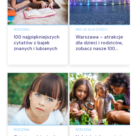
RODZINA
AKCJE DLA DZIECI
100 najpiękniejszych
Warszawa – atrakcje
cytatów z bajek
dla dzieci i rodziców,
znanych i lubianych
zobacz nasze 100
propozycji na
wspólną zabawę!
RODZINA
RODZINA