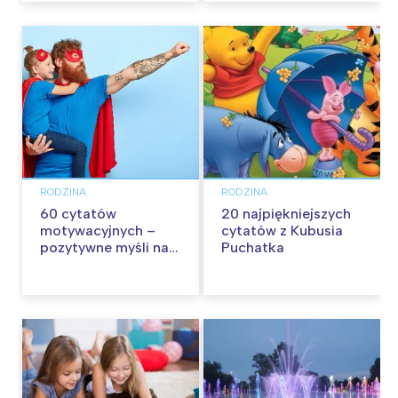
RODZINA
RODZINA
60 cytatów
20 najpiękniejszych
motywacyjnych –
cytatów z Kubusia
pozytywne myśli na
Puchatka
każdy dzień