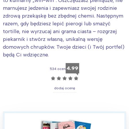
to kulinarny „win-win”. Oszczędzasz pieniądze, nie
marnujesz jedzenia i zapewniasz swojej rodzinie
zdrową przekąskę bez zbędnej chemii. Następnym
razem, gdy będziesz lepić pierogi lub smażyć
tortille, nie wyrzucaj ani grama ciasta – rozgrzej
piekarnik i stwórz własną, unikalną wersję
domowych chrupków. Twoje dzieci (i Twój portfel)
będą Ci wdzięczne.
4.99
534 ocen
☆
☆
☆
☆
☆
dodaj ocenę