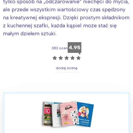
tylko sposób na „odczarowanie” niechęci do mycia,
ale przede wszystkim wartościowy czas spędzony
na kreatywnej ekspresji. Dzięki prostym składnikom
z kuchennej szafki, każda kąpiel może stać się
małym dziełem sztuki.
4.95
382 ocen
☆
☆
☆
☆
☆
dodaj ocenę