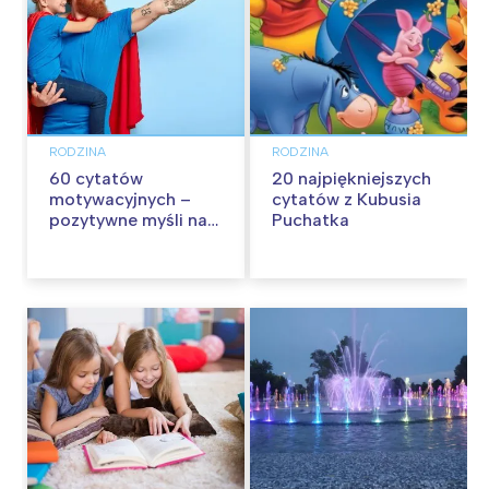
RODZINA
RODZINA
60 cytatów
20 najpiękniejszych
motywacyjnych –
cytatów z Kubusia
pozytywne myśli na
Puchatka
każdy dzień