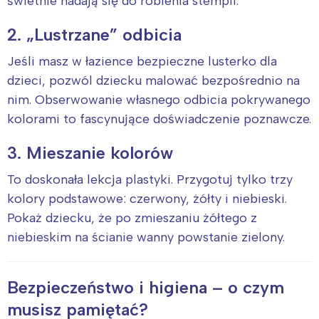
świetnie nadają się do robienia stempli.
Wrocław
Wszystkie
2. „Lustrzane” odbicia
Wybieram
Jeśli masz w łazience bezpieczne lusterko dla
dzieci, pozwól dziecku malować bezpośrednio na
nim. Obserwowanie własnego odbicia pokrywanego
kolorami to fascynujące doświadczenie poznawcze.
3. Mieszanie kolorów
To doskonała lekcja plastyki. Przygotuj tylko trzy
kolory podstawowe: czerwony, żółty i niebieski.
Pokaż dziecku, że po zmieszaniu żółtego z
niebieskim na ścianie wanny powstanie zielony.
Bezpieczeństwo i higiena – o czym
musisz pamiętać?