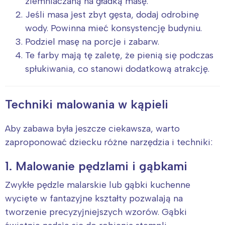
ziemniaczaną na gładką masę.
Jeśli masa jest zbyt gęsta, dodaj odrobinę
wody. Powinna mieć konsystencję budyniu.
Podziel masę na porcje i zabarw.
Te farby mają tę zaletę, że pienią się podczas
spłukiwania, co stanowi dodatkową atrakcję.
Techniki malowania w kąpieli
Aby zabawa była jeszcze ciekawsza, warto
Interesują mnie wydarzenia z
zaproponować dziecku różne narzędzia i techniki:
tego regionu:
1. Malowanie pędzlami i gąbkami
Warszawa
Śląsk
Zwykłe pędzle malarskie lub gąbki kuchenne
Łódź
Kraków
wycięte w fantazyjne kształty pozwalają na
Trójmiasto
Południe
tworzenie precyzyjniejszych wzorów. Gąbki
Poznań
Północ