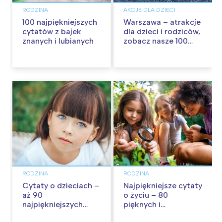
RODZINA
AKCJE DLA DZIECI
100 najpiękniejszych
Warszawa – atrakcje
cytatów z bajek
dla dzieci i rodziców,
znanych i lubianych
zobacz nasze 100
propozycji na
wspólną zabawę!
RODZINA
RODZINA
Cytaty o dzieciach –
Najpiękniejsze cytaty
aż 90
o życiu – 80
najpiękniejszych
pięknych i
cytatów o
inspirujących myśli