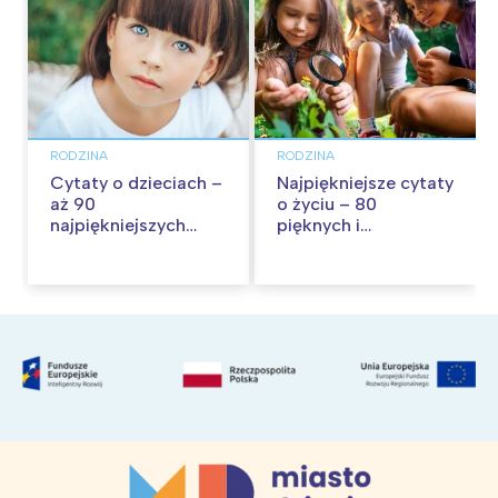
RODZINA
RODZINA
Cytaty o dzieciach –
Najpiękniejsze cytaty
aż 90
o życiu – 80
najpiękniejszych
pięknych i
cytatów o
inspirujących myśli
dzieciństwie