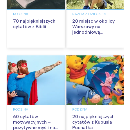
RODZINA
RAZEM Z DZIECKIEM
70 najpiękniejszych
20 miejsc w okolicy
cytatów z Biblii
Warszawy na
jednodniową
wycieczkę z dziećmi
RODZINA
RODZINA
60 cytatów
20 najpiękniejszych
motywacyjnych –
cytatów z Kubusia
pozytywne myśli na
Puchatka