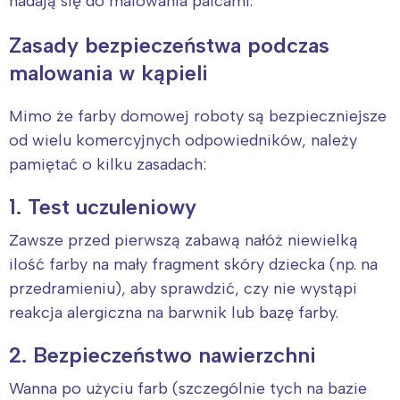
nadają się do malowania palcami.
Zasady bezpieczeństwa podczas
malowania w kąpieli
Mimo że farby domowej roboty są bezpieczniejsze
Interesują mnie wydarzenia z
od wielu komercyjnych odpowiedników, należy
tego regionu:
pamiętać o kilku zasadach:
1. Test uczuleniowy
Warszawa
Śląsk
Zawsze przed pierwszą zabawą nałóż niewielką
Łódź
Kraków
ilość farby na mały fragment skóry dziecka (np. na
Trójmiasto
Południe
przedramieniu), aby sprawdzić, czy nie wystąpi
Poznań
Północ
reakcja alergiczna na barwnik lub bazę farby.
Wrocław
Wszystkie
2. Bezpieczeństwo nawierzchni
Wybieram
Wanna po użyciu farb (szczególnie tych na bazie