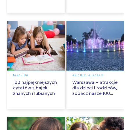
każdy dzień
RODZINA
AKCJE DLA DZIECI
100 najpiękniejszych
Warszawa – atrakcje
cytatów z bajek
dla dzieci i rodziców,
znanych i lubianych
zobacz nasze 100
propozycji na
wspólną zabawę!