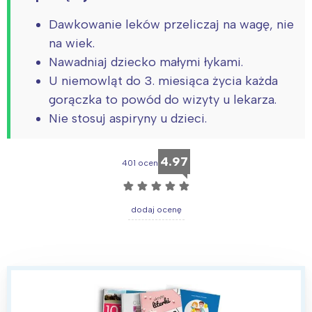
Dawkowanie leków przeliczaj na wagę, nie
na wiek.
Nawadniaj dziecko małymi łykami.
U niemowląt do 3. miesiąca życia każda
gorączka to powód do wizyty u lekarza.
Nie stosuj aspiryny u dzieci.
4.97
401 ocen
☆
☆
☆
☆
☆
dodaj ocenę