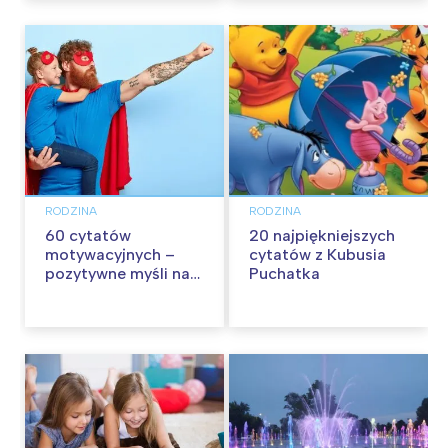
RODZINA
RODZINA
60 cytatów
20 najpiękniejszych
motywacyjnych –
cytatów z Kubusia
pozytywne myśli na
Puchatka
każdy dzień