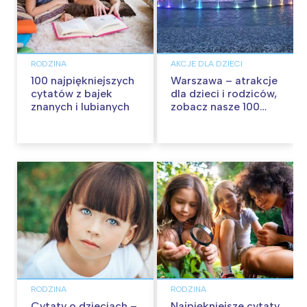
RODZINA
AKCJE DLA DZIECI
100 najpiękniejszych
Warszawa – atrakcje
cytatów z bajek
dla dzieci i rodziców,
znanych i lubianych
zobacz nasze 100
propozycji na
wspólną zabawę!
RODZINA
RODZINA
Cytaty o dzieciach –
Najpiękniejsze cytaty