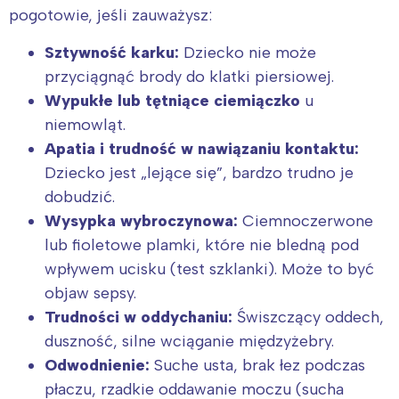
pogotowie, jeśli zauważysz:
Sztywność karku:
Dziecko nie może
przyciągnąć brody do klatki piersiowej.
Wypukłe lub tętniące ciemiączko
u
niemowląt.
Apatia i trudność w nawiązaniu kontaktu:
Dziecko jest „lejące się”, bardzo trudno je
dobudzić.
Wysypka wybroczynowa:
Ciemnoczerwone
lub fioletowe plamki, które nie bledną pod
wpływem ucisku (test szklanki). Może to być
objaw sepsy.
Trudności w oddychaniu:
Świszczący oddech,
duszność, silne wciąganie międzyżebry.
Odwodnienie:
Suche usta, brak łez podczas
płaczu, rzadkie oddawanie moczu (sucha