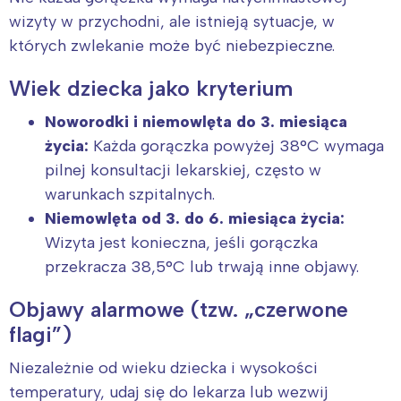
wizyty w przychodni, ale istnieją sytuacje, w
których zwlekanie może być niebezpieczne.
Interesują mnie wydarzenia z
Wiek dziecka jako kryterium
tego regionu:
Noworodki i niemowlęta do 3. miesiąca
życia:
Każda gorączka powyżej 38°C wymaga
Warszawa
Śląsk
pilnej konsultacji lekarskiej, często w
Łódź
Kraków
warunkach szpitalnych.
Trójmiasto
Południe
Niemowlęta od 3. do 6. miesiąca życia:
Poznań
Północ
Wizyta jest konieczna, jeśli gorączka
Wrocław
Wszystkie
przekracza 38,5°C lub trwają inne objawy.
Objawy alarmowe (tzw. „czerwone
Wybieram
flagi”)
Niezależnie od wieku dziecka i wysokości
temperatury, udaj się do lekarza lub wezwij