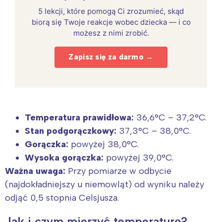
5 lekcji, które pomogą Ci zrozumieć, skąd
biorą się Twoje reakcje wobec dziecka — i co
możesz z nimi zrobić.
Zapisz się za darmo →
Temperatura prawidłowa:
36,6°C – 37,2°C.
Stan podgorączkowy:
37,3°C – 38,0°C.
Gorączka:
powyżej 38,0°C.
Wysoka gorączka:
powyżej 39,0°C.
Ważna uwaga:
Przy pomiarze w odbycie
(najdokładniejszy u niemowląt) od wyniku należy
odjąć 0,5 stopnia Celsjusza.
Jak i czym mierzyć temperaturę?