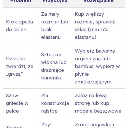
Problem
Przyczyna
Rozwiązanie
Za mały
Kup większy
Krok opada
rozmiar lub
rozmiar; sprawdź
do kolan
brak
skład (min. 5%
elastanu
elastanu)
Wybierz bawełnę
Sztuczne
Dziecko
organiczną lub
włókna lub
twierdzi, że
bambus; wypierz w
drażniące
„gryzą”
płynie
barwniki
zmiękczającym
Szew
Zła
Załóż na lewą
gniecie w
konstrukcja
stronę lub kup
palce
rajstop
modele bezszwowe
Zbyt
Zroluj nogawkę i