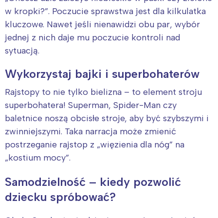
w kropki?”. Poczucie sprawstwa jest dla kilkulatka
kluczowe. Nawet jeśli nienawidzi obu par, wybór
jednej z nich daje mu poczucie kontroli nad
sytuacją.
Wykorzystaj bajki i superbohaterów
Rajstopy to nie tylko bielizna – to element stroju
Interesują mnie wydarzenia z
superbohatera! Superman, Spider-Man czy
tego regionu:
baletnice noszą obcisłe stroje, aby być szybszymi i
zwinniejszymi. Taka narracja może zmienić
postrzeganie rajstop z „więzienia dla nóg” na
Warszawa
Śląsk
„kostium mocy”.
Łódź
Kraków
Trójmiasto
Południe
Samodzielność – kiedy pozwolić
Poznań
Północ
dziecku spróbować?
Wrocław
Wszystkie