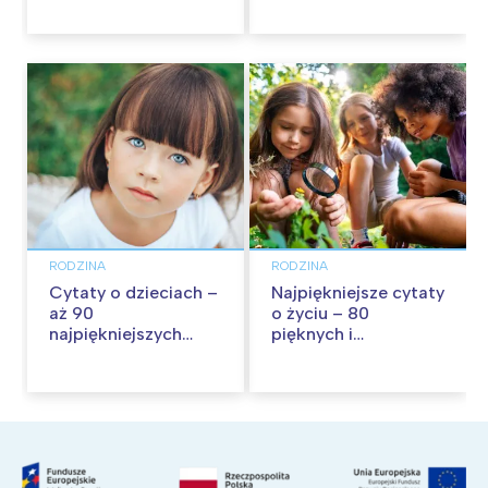
wspólną zabawę!
RODZINA
RODZINA
Cytaty o dzieciach –
Najpiękniejsze cytaty
aż 90
o życiu – 80
najpiękniejszych
pięknych i
cytatów o
inspirujących myśli
dzieciństwie