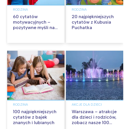
RODZINA
RODZINA
60 cytatów
20 najpiękniejszych
motywacyjnych –
cytatów z Kubusia
pozytywne myśli na
Puchatka
każdy dzień
RODZINA
AKCJE DLA DZIECI
100 najpiękniejszych
Warszawa – atrakcje
cytatów z bajek
dla dzieci i rodziców,
znanych i lubianych
zobacz nasze 100
propozycji na