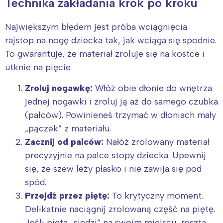
Technika zakładania krok po kroku
Największym błędem jest próba wciągnięcia
rajstop na nogę dziecka tak, jak wciąga się spodnie.
To gwarantuje, że materiał zroluje się na kostce i
utknie na pięcie.
Zroluj nogawkę:
Włóż obie dłonie do wnętrza
jednej nogawki i zroluj ją aż do samego czubka
(palców). Powinieneś trzymać w dłoniach mały
„pączek” z materiału.
Zacznij od palców:
Nałóż zrolowany materiał
precyzyjnie na palce stopy dziecka. Upewnij
się, że szew leży płasko i nie zawija się pod
spód.
Przejdź przez piętę:
To krytyczny moment.
Delikatnie naciągnij zrolowaną część na piętę.
Jeśli pięta „siedzi” na swoim miejscu, reszta