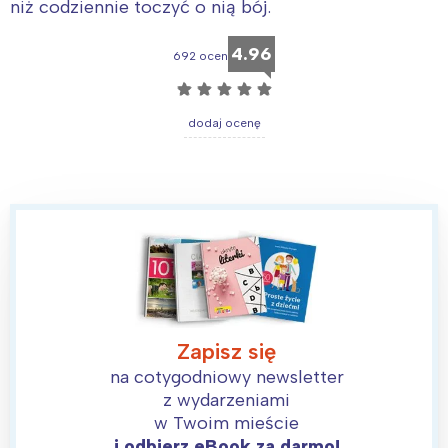
niż codziennie toczyć o nią bój.
4.96
692 ocen
☆
☆
☆
☆
☆
dodaj ocenę
Zapisz się
na cotygodniowy newsletter
z wydarzeniami
w Twoim mieście
i odbierz eBook za darmo!