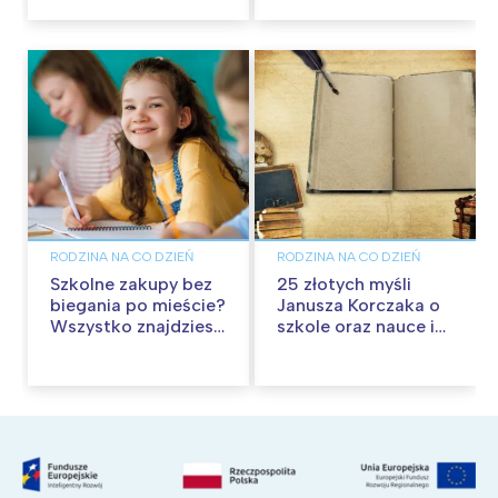
wspólną zabawę!
RODZINA NA CO DZIEŃ
RODZINA NA CO DZIEŃ
Szkolne zakupy bez
25 złotych myśli
biegania po mieście?
Janusza Korczaka o
Wszystko znajdziesz
szkole oraz nauce i
w Pepco
wychowaniu