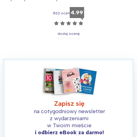
4.99
862 ocen
☆
☆
☆
☆
☆
dodaj ocenę
Zapisz się
na cotygodniowy newsletter
z wydarzeniami
w Twoim mieście
i odbierz eBook za darmo!