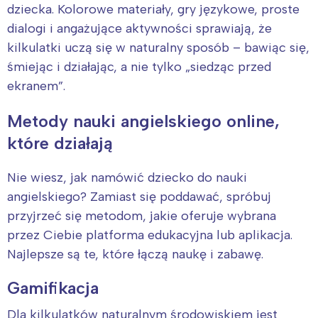
dziecka. Kolorowe materiały, gry językowe, proste
dialogi i angażujące aktywności sprawiają, że
kilkulatki uczą się w naturalny sposób – bawiąc się,
śmiejąc i działając, a nie tylko „siedząc przed
ekranem”.
Metody nauki angielskiego online,
które działają
Interesują mnie wydarzenia z
tego regionu:
Nie wiesz, jak namówić dziecko do nauki
angielskiego? Zamiast się poddawać, spróbuj
Warszawa
Śląsk
przyjrzeć się metodom, jakie oferuje wybrana
Łódź
Kraków
przez Ciebie platforma edukacyjna lub aplikacja.
Trójmiasto
Południe
Najlepsze są te, które łączą naukę i zabawę.
Poznań
Północ
Gamifikacja
Wrocław
Wszystkie
Dla kilkulatków naturalnym środowiskiem jest