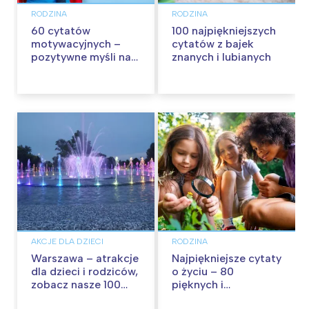
RODZINA
RODZINA
60 cytatów
100 najpiękniejszych
motywacyjnych –
cytatów z bajek
pozytywne myśli na
znanych i lubianych
każdy dzień
AKCJE DLA DZIECI
RODZINA
Warszawa – atrakcje
Najpiękniejsze cytaty
dla dzieci i rodziców,
o życiu – 80
zobacz nasze 100
pięknych i
propozycji na
inspirujących myśli