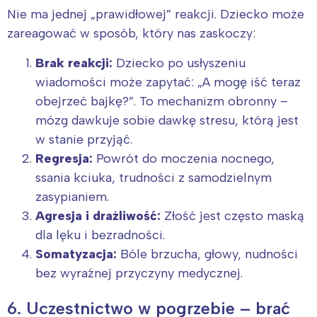
Nie ma jednej „prawidłowej” reakcji. Dziecko może
zareagować w sposób, który nas zaskoczy:
Brak reakcji:
Dziecko po usłyszeniu
wiadomości może zapytać: „A mogę iść teraz
obejrzeć bajkę?”. To mechanizm obronny –
mózg dawkuje sobie dawkę stresu, którą jest
w stanie przyjąć.
Regresja:
Powrót do moczenia nocnego,
ssania kciuka, trudności z samodzielnym
zasypianiem.
Interesują mnie wydarzenia z
Agresja i drażliwość:
Złość jest często maską
dla lęku i bezradności.
tego regionu:
Somatyzacja:
Bóle brzucha, głowy, nudności
bez wyraźnej przyczyny medycznej.
Warszawa
Śląsk
Łódź
Kraków
6. Uczestnictwo w pogrzebie – brać