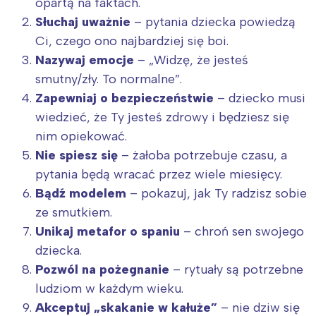
opartą na faktach.
Słuchaj uważnie
– pytania dziecka powiedzą
Ci, czego ono najbardziej się boi.
Nazywaj emocje
– „Widzę, że jesteś
smutny/zły. To normalne”.
Zapewniaj o bezpieczeństwie
– dziecko musi
wiedzieć, że Ty jesteś zdrowy i będziesz się
nim opiekować.
Nie spiesz się
– żałoba potrzebuje czasu, a
pytania będą wracać przez wiele miesięcy.
Bądź modelem
– pokazuj, jak Ty radzisz sobie
ze smutkiem.
Unikaj metafor o spaniu
– chroń sen swojego
dziecka.
Pozwól na pożegnanie
– rytuały są potrzebne
ludziom w każdym wieku.
Akceptuj „skakanie w kałuże”
– nie dziw się