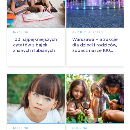
RODZINA
AKCJE DLA DZIECI
100 najpiękniejszych
Warszawa – atrakcje
cytatów z bajek
dla dzieci i rodziców,
znanych i lubianych
zobacz nasze 100
propozycji na
wspólną zabawę!
RODZINA
RODZINA