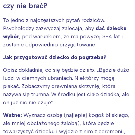
Trójmiasto
Południe
czy nie brać?
Poznań
Północ
To jedno z najczęstszych pytań rodziców.
Wrocław
Wszystkie
Psycholodzy zazwyczaj zalecają, aby
dać dziecku
wybór
, pod warunkiem, że ma powyżej 3-4 lat i
Wybieram
zostanie odpowiednio przygotowane.
Jak przygotować dziecko do pogrzebu?
Opisz dokładnie, co się będzie działo: „Będzie dużo
ludzi w ciemnych ubraniach. Niektórzy mogą
płakać. Zobaczymy drewnianą skrzynię, która
nazywa się trumna. W środku jest ciało dziadka, ale
on już nic nie czuje”.
Ważne:
Wyznacz osobę (najlepiej kogoś bliskiego,
ale mniej obciążonego żałobą), która będzie
towarzyszyć dziecku i wyjdzie z nim z ceremonii,