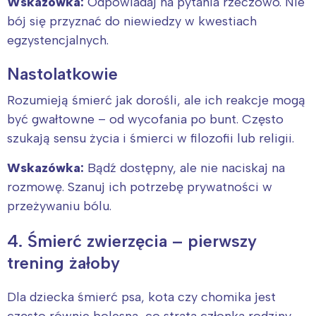
Wskazówka:
Odpowiadaj na pytania rzeczowo. Nie
bój się przyznać do niewiedzy w kwestiach
egzystencjalnych.
Nastolatkowie
Rozumieją śmierć jak dorośli, ale ich reakcje mogą
być gwałtowne – od wycofania po bunt. Często
szukają sensu życia i śmierci w filozofii lub religii.
Wskazówka:
Bądź dostępny, ale nie naciskaj na
rozmowę. Szanuj ich potrzebę prywatności w
przeżywaniu bólu.
4. Śmierć zwierzęcia – pierwszy
trening żałoby
Dla dziecka śmierć psa, kota czy chomika jest
często równie bolesna, co strata członka rodziny.