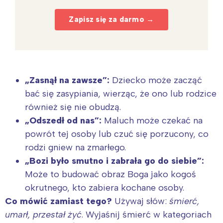
Zapisz się za darmo →
„Zasnął na zawsze”:
Dziecko może zacząć
bać się zasypiania, wierząc, że ono lub rodzice
również się nie obudzą.
„Odszedł od nas”:
Maluch może czekać na
powrót tej osoby lub czuć się porzucony, co
rodzi gniew na zmarłego.
„Bozi było smutno i zabrała go do siebie”:
Może to budować obraz Boga jako kogoś
okrutnego, kto zabiera kochane osoby.
Co mówić zamiast tego?
Używaj słów:
śmierć,
umarł, przestał żyć
. Wyjaśnij śmierć w kategoriach