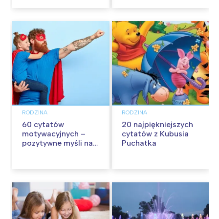
RODZINA
RODZINA
60 cytatów
20 najpiękniejszych
motywacyjnych –
cytatów z Kubusia
pozytywne myśli na
Puchatka
każdy dzień