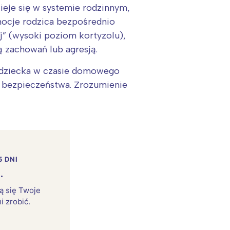
ieje się w systemie rodzinnym,
mocje rodzica bezpośrednio
aj” (wysoki poziom kortyzolu),
ą zachowań lub agresją.
a dziecka w czasie domowego
e bezpieczeństwa. Zrozumienie
5 DNI
:
.
rą się Twoje
i zrobić.