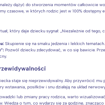
ny, należy dążyć do stworzenia momentów całkowicie w
amy czasowe, w których rodzic jest w 100% dostępny e
tuał, który daje dziecku sygnał: „Niezależnie od tego, c
u:
Skupienie się na smaku jedzenia i lekkich tematach.
”:
Pozwól dziecku zdecydować, w co się bawicie. Przez
cny.
przewidywalności
iecka staje się nieprzewidywalny. Aby przywrócić mu p
ry wstawania, posiłków i snu działają na układ nerwow
rowadzki lub zmiany pracy rodzica, warto wizualizowa
w. Wiedza o tym, co wydarzy się za godzinę, znacząco