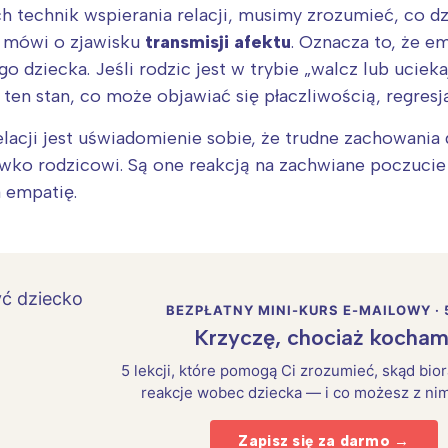
 technik wspierania relacji, musimy zrozumieć, co dz
ia mówi o zjawisku
transmisji afektu
. Oznacza to, że e
 dziecka. Jeśli rodzic jest w trybie „walcz lub uciek
en stan, co może objawiać się płaczliwością, regresj
lacji jest uświadomienie sobie, że trudne zachowani
iwko rodzicowi. Są one reakcją na zachwiane poczuci
a empatię.
BEZPŁATNY MINI-KURS E-MAILOWY · 
Interesują mnie wydarzenia z tego regionu
Krzyczę, chociaż kocham
5 lekcji, które pomogą Ci zrozumieć, skąd bio
arszawa
Śląsk
reakcje wobec dziecka — i co możesz z nim
ódź
Kraków
Zapisz się za darmo →