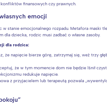
konfliktów finansowych czy prawnych.
a własnych emocji
ąc w stanie emocjonalnego rozpadu. Metafora maski tl
m dla dziecka, rodzic musi zadbać o własne zasoby.
i dla rodzica:
z, że napięcie bierze górę, zatrzymaj się, weź trzy g
eptuj, że w tym momencie dom nie będzie lśnił czyst
ekcjonizmu redukuje napięcie.
wa z przyjacielem lub terapeutą pozwala „wywentyl
pokoju”