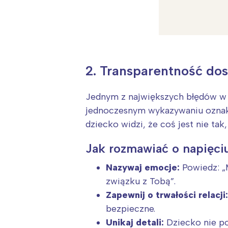
T
P
W
2. Transparentność do
Jednym z największych błędów w 
jednoczesnym wykazywaniu oznak s
dziecko widzi, że coś jest nie tak
Jak rozmawiać o napięci
Nazywaj emocje:
Powiedz: „M
związku z Tobą”.
Zapewnij o trwałości relacji:
bezpieczne.
Unikaj detali:
Dziecko nie po