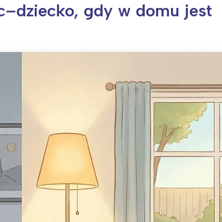
ic–dziecko, gdy w domu jest
ia i jej płatki
Pszczoła i kwitnący ul