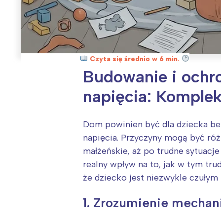
Czyta się średnio w 6 min.
Budowanie i ochro
napięcia: Komple
Dom powinien być dla dziecka bez
napięcia. Przyczyny mogą być ró
małżeńskie, aż po trudne sytuac
realny wpływ na to, jak w tym tr
że dziecko jest niezwykle czułym
1. Zrozumienie mechan