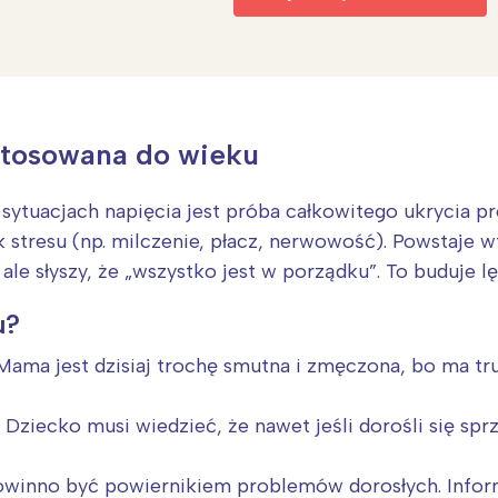
rójmiasto
Południe
oznań
Północ
rocław
Wszystkie
Wybieram
stosowana do wieku
sytuacjach napięcia jest próba całkowitego ukrycia 
tresu (np. milczenie, płacz, nerwowość). Powstaje w
, ale słyszy, że „wszystko jest w porządku”. To buduje 
u?
ama jest dzisiaj trochę smutna i zmęczona, bo ma tru
Dziecko musi wiedzieć, że nawet jeśli dorośli się sprz
winno być powiernikiem problemów dorosłych. Inform