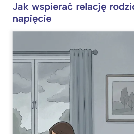
Jak wspierać relację rodz
napięcie
Wiosenny koncert ptaków na płocie
Kwitnąca wiśn