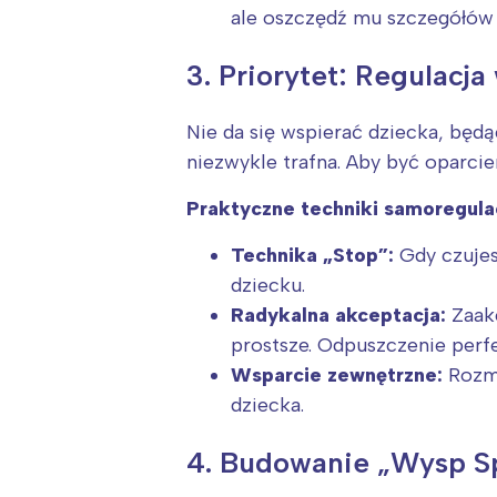
ale oszczędź mu szczegółów 
3. Priorytet: Regulacj
Nie da się wspierać dziecka, będ
niezwykle trafna. Aby być oparcie
Praktyczne techniki samoregulacj
Technika „Stop”:
Gdy czujes
dziecku.
Radykalna akceptacja:
Zaakc
prostsze. Odpuszczenie perf
Wsparcie zewnętrzne:
Rozmo
dziecka.
4. Budowanie „Wysp S